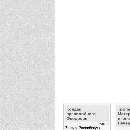
Кондак
Троп
преподобного
Матер
Феодосия
иконо
Пече
глас 3
Звезду Российскую