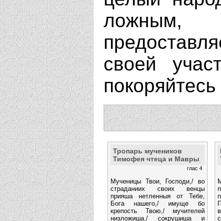
ложным
предоставл
своей учас
покоряйтесь 
Тропарь мучеников
Тимофея чтеца и Мавры
глас 4
Мученицы Твои, Господи,/ во
страданиих своих венцы
п
прияша нетленныя от Тебе,
Бога нашего,/ имуще бо
крепость Твою,/ мучителей
низложиша,/ сокрушиша и