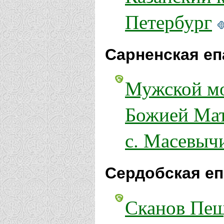
Петербург
Сарненская еп
Мужской мо
Божией Ма
с. Масевыч
Сердобская еп
Сканов Пе