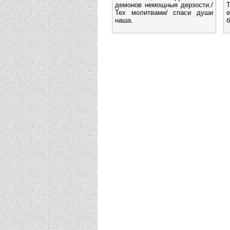
демонов немощныя дерзости./
Т
Тех молитвами/ спаси души
е
наша.
б