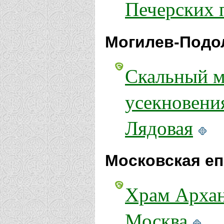
Печерских 
Могилев-Подол
Скальный м
усекновени
Лядовая
Московская еп
Храм Архан
Москва