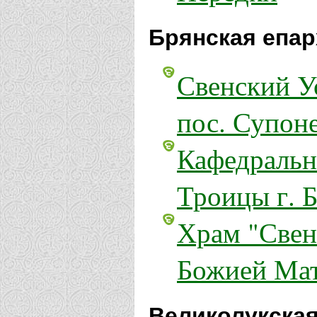
Брянская епар
Свенский У
пос. Супон
Кафедральн
Троицы г. 
Храм "Свен
Божией Мат
Великолукская