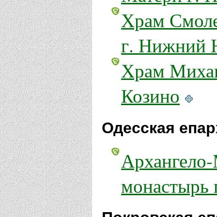
Храм Смоле
г. Нижний 
Храм Михаи
Козино
Одесская епар
Архангело-
монастырь 