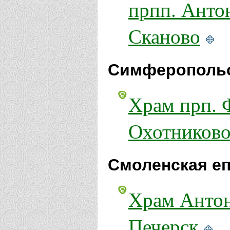
прпп. Анто
Сканово
Симферопольс
Храм прп. 
Охотников
Смоленская еп
Храм Антон
Печерск