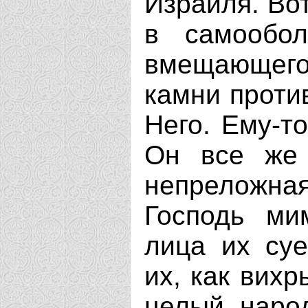
Израиля. Во
в самообол
вмещающего
камни проти
Него. Ему-то
Он все же 
непреложна
Господь ми
лица их суе
их, как вихр
целый наро