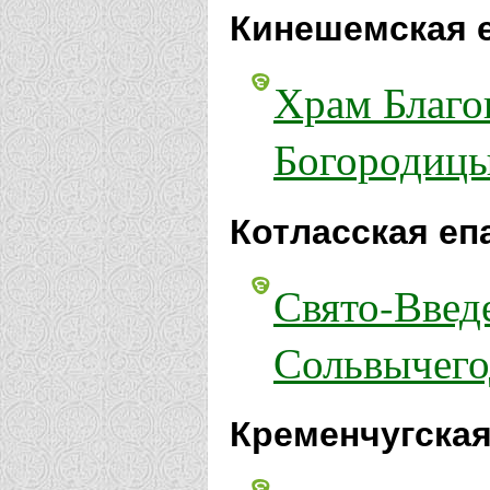
Кинешемская 
Храм Благо
Богородицы
Котласская еп
Свято-Введе
Сольвычего
Кременчугская