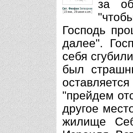
за об
"чтоб
Господь про
далее". Гос
себя сгубили
был страшны
оставляетс
"прейдем от
другое мест
жилище Себ