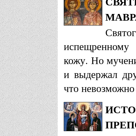
СВЯТ
МАВР
Свят
испещренному 
кожу. Но мучен
и выдержал дру
что невозможно
ИСТО
ПРЕП