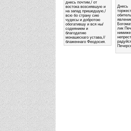
днесь почтим,/ от
Дне
востока возсиявшую и
торжес
на запад пришедшую,/
обител
всю бо страну сию
явле
чудесы и добротою
Богома
обогатившу и вся ны/
лик Печ
содеянием и
ним
благодатию
непрес
монашескаго устава,//
радуйс
блаженнаго Феодосия.
Печерс