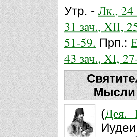
Лк., 24 
Утр. -
31 зач., XII, 25
51-59.
Е
Прп.:
43 зач., XI, 27
Святите
Мысли 
Дея. 
(
Иудеи