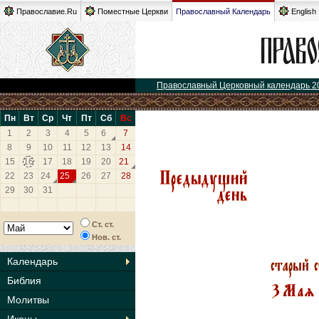
Православие.Ru
Поместные Церкви
Православный Календарь
English
Православный Церковный календарь 2
Пн
Вт
Ср
Чт
Пт
Сб
Вс
1
2
3
4
5
6
7
8
9
10
11
12
13
14
15
16
17
18
19
20
21
22
23
24
25
26
27
28
29
30
31
Ст. ст.
Нов. ст.
Календарь
Библия
Молитвы