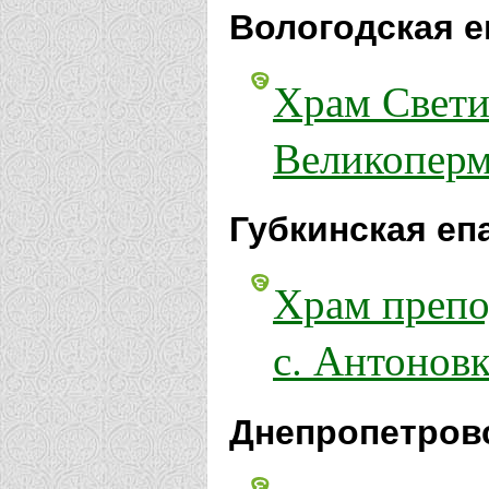
Вологодская е
Храм Свети
Великоперм
Губкинская еп
Храм препо
с. Антоновк
Днепропетровс