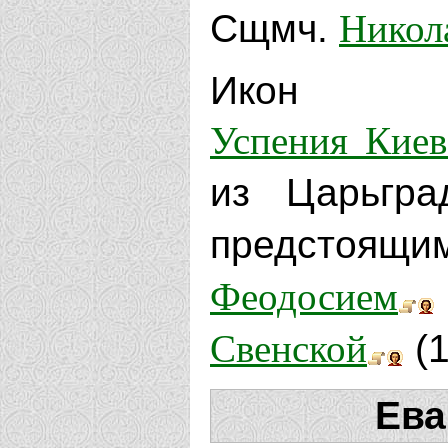
Никол
Сщмч.
Икон Б
Успения Киев
из Царьгра
предсто
Феодосием
Свенской
(1
Ева