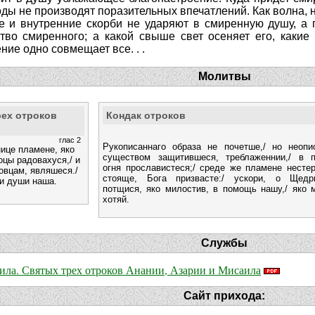
ды не производят поразительных впечатлений. Как волна, н
 и внутренние скорби не ударяют в смиренную душу, а п
ство смиренного; а какой свыше свет осеняет его, каки
ние одно совмещает все. . .
Молитвы
рех отроков
Кондак отроков
глас 2
Рукописаннаго образа не почетше,/ но неопи
нице пламене, яко
существом защитившеся, треблаженнии,/ в п
оцы радовахуся,/ и
огня прославистеся;/ среде же пламене несте
овцам, являшеся./
стояще, Бога призвасте:/ ускори, о Щедр
си души наша.
потщися, яко милостив, в помощь нашу,/ яко
хотяй.
Службы
иила. Святых трех отроков Анании, Азарии и Мисаила
Сайт прихода: