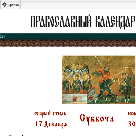
Српска
017