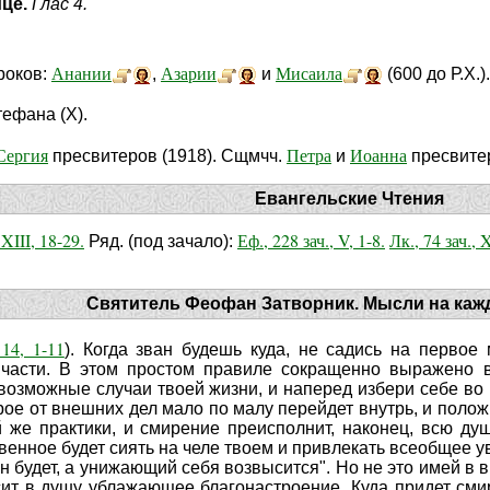
ице.
Глас 4.
Анании
Азарии
Мисаила
роков:
,
и
(600 до Р.Х.).
тефана (X).
Сергия
Петра
Иоанна
пресвитеров (1918). Сщмчч.
и
пресвитер
Евангельские Чтения
 XIII, 18-29.
Еф., 228 зач., V, 1-8.
Лк., 74 зач., 
Ряд. (под зачало):
Святитель Феофан Затворник. Мысли на каж
 14, 1-11
). Когда зван будешь куда, не садись на первое
части. В этом простом правиле сокращенно выражено в
возможные случаи твоей жизни, и наперед избери себе во 
рое от внешних дел мало по малу перейдет внутрь, и положи
 же практики, и смирение преисполнит, наконец, всю душ
венное будет сиять на челе твоем и привлекать всеобщее 
н будет, а унижающий себя возвысится". Но не это имей в в
ит в душу ублажающее благонастроение. Куда придет сми