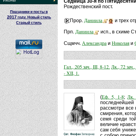
Иконы
Седмица 30-я по Пятидесятн
Рождественский пост.
Праздники и посты в
2017
году. Новый стиль
Даниила
Прор.
и трех от
Старый стиль
Даниила
Прп.
исп., в схиме С
Александра
Николая
Сщмчч.
и
и
Гал., 205 зач., III, 8-12.
Лк., 72 зач.,
- XII, 1.
Еф. 5, 1-8
Лк.
(
;
последнейшей 
рассмотри все 
смирения, кото
семя среди той
величие нравст
сам себя униже
с собою принос