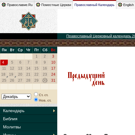
Православие.Ru
Поместные Церкви
Православный Календарь
English
Православный Церковный календарь 2
Пн
Вт
Ср
Чт
Пт
Сб
Вс
1
2
3
4
5
6
7
8
9
10
11
12
13
14
15
16
17
18
19
20
21
22
23
24
25
26
27
28
29
30
31
Ст. ст.
Нов. ст.
Календарь
Библия
Молитвы