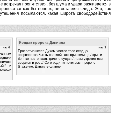
е встречая препятствия, без шума и удара разливается в
роносятся как бы поверх, не оставляя следа. Это, так
е утешения посылаются, какая широта свобододействия
Кондак пророка Даниила
глас 6
глас 3
Просветившееся Духом чистое твое сердце/
санным
пророчества бысть светлейшаго приятелище,/ зриши
одвизе
бо, яко настоящая, далече сущая,/ львы укротил еси,
рпимаго
ввержен в ров.// Сего ради тя почитаем, пророче
ый!/ и
блаженне, Данииле славне.
 можеши