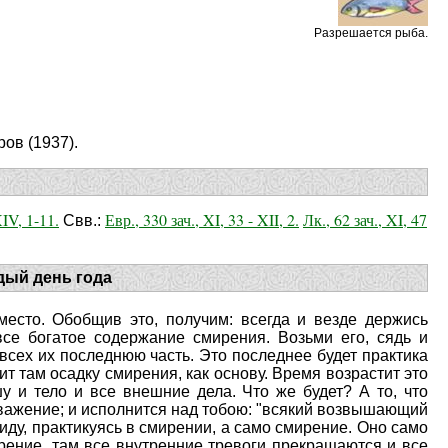
Разрешается рыба.
ов (1937).
XIV, 1-11.
Евр., 330 зач., XI, 33 - XII, 2.
Лк., 62 зач., XI, 47
Свв.:
дый день года
 место. Обобщив это, получим: всегда и везде держись
се богатое содержание смирения. Возьми его, сядь и
всех их последнюю часть. Это последнее будет практика
т там осадку смирения, как основу. Время возрастит это
у и тело и все внешние дела. Что же будет? А то, что
уважение; и исполнится над тобою: "всякий возвышающий
иду, практикуясь в смирении, а само смирение. Оно само
рение, там все внутренние тревоги прекращаются и все