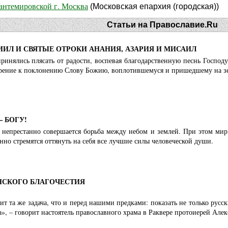
антемировской г. Москва
(Московская епархия (городская))
Статьи на Православие.Ru
ИИЛ И СВЯТЫЕ ОТРОКИ АНАНИЯ, АЗАРИЯ И МИСАИЛ
ринялись плясать от радости, воспевая благодарственную песнь Господ
орение к поклонению Слову Божию, воплотившемуся и пришедшему на зем
– БОГУ!
 непрестанно совершается борьба между небом и землей. При этом мир,
янно стремятся оттянуть на себя все лучшие силы человеческой души.
НСКОГО БЛАГОЧЕСТИЯ
ит та же задача, что и перед нашими предками: показать не только русс
ра», – говорит настоятель православного храма в Раквере протоиерей Але