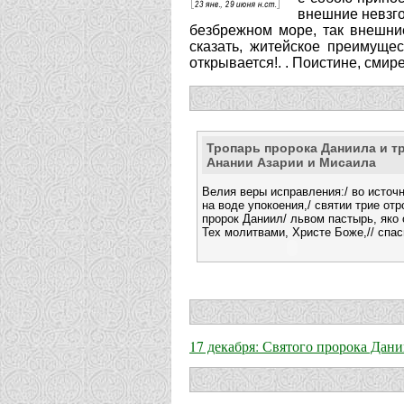
внешние невзго
безбрежном море, так внешние
сказать, житейское преимуще
открывается!. . Поистине, смире
Тропарь пророка Даниила и т
Анании Азарии и Мисаила
Велия веры исправления:/ во источ
на воде упокоения,/ святии трие отр
пророк Даниил/ львом пастырь, яко 
Тех молитвами, Христе Боже,// спа
17 декабря: Святого пророка Дан