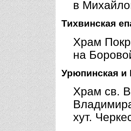
в Михайло
Тихвинская еп
Храм Покр
на Боровой
Урюпинская и 
Храм св. 
Владимира
хут. Черк