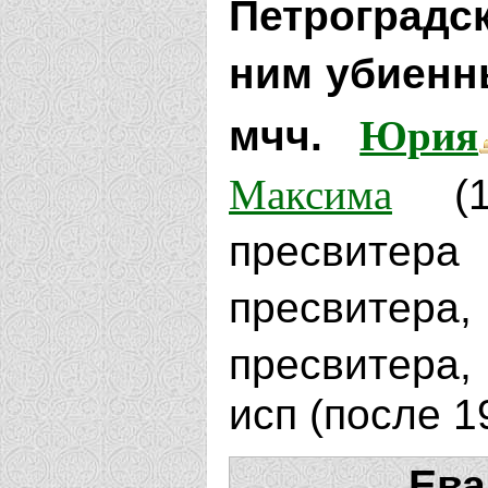
Петроградск
ним убиенн
Юрия
мчч.
Максима
(1
пресвитер
пресвитер
пресвитера
исп (после 1
Ева