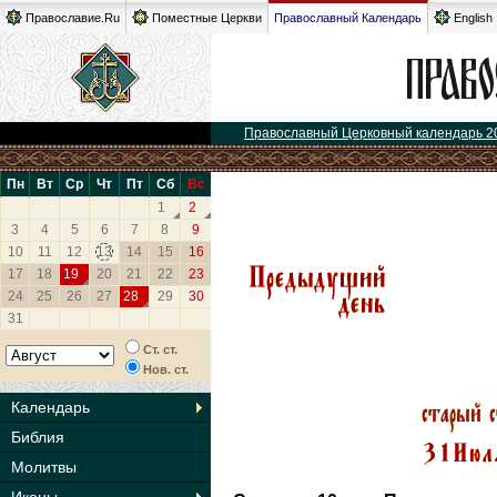
Православие.Ru
Поместные Церкви
Православный Календарь
English
Православный Церковный календарь 2
Пн
Вт
Ср
Чт
Пт
Сб
Вс
1
2
3
4
5
6
7
8
9
10
11
12
13
14
15
16
17
18
19
20
21
22
23
24
25
26
27
28
29
30
31
Ст. ст.
Нов. ст.
Календарь
Библия
Молитвы