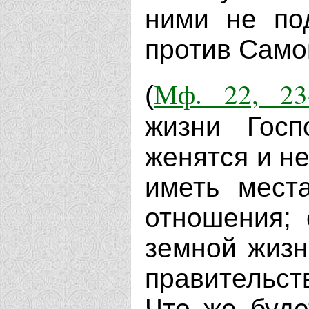
ними не по
против Самог
Мф. 22, 23
(
жизни Госп
женятся и не 
иметь мест
отношения; 
земной жизни
правительств
Что же буде