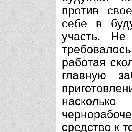
против свое
себе в буд
участь. Не
требовалос
работая ско
главную з
приготовле
насколь
чернорабоч
средство к т