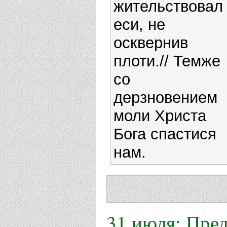
жительствовал
еси, не
осквернив
плоти.// Темже
со
дерзновением
моли Христа
Бога спастися
нам.
31 июля: Пре