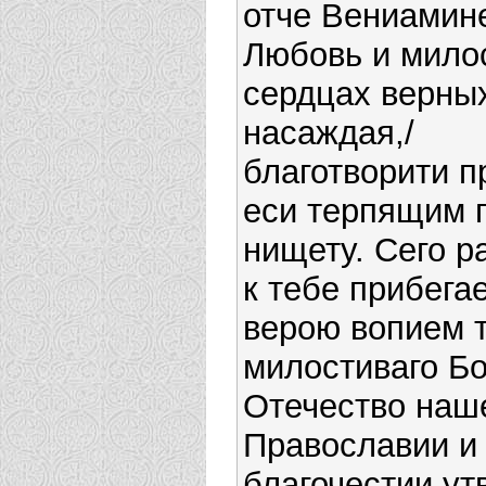
отче Вениамине
Любовь и мило
сердцах верны
насаждая,/
благотворити 
еси терпящим г
нищету. Сего р
к тебе прибега
верою вопием т
милостиваго Бо
Отечество наш
Православии и
благочестии ут