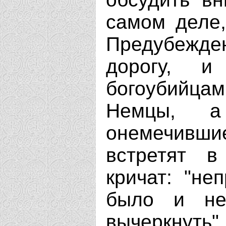
самом деле,
Предубежден
дорогу, и
богоубийцами
Немцы, 
онемечивш
встретят в
кричат: "не
было и не
вычеркнуть".