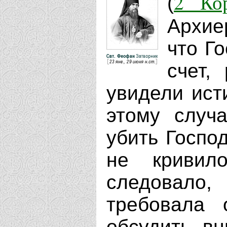
2 Кор
(
Архие
что Г
счет,
увидели ист
этому случ
убить Госпо
не кривил
следовало,
требовала 
обсудить вн