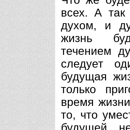
всех. А так
духом, и ду
жизнь бу
течением д
следует од
будущая жи
только при
время жизни
то, что умес
будущей не