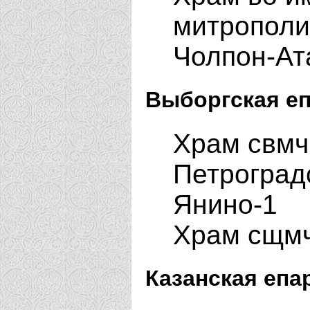
митрополит
Чолпон-Ат
Выборгская еп
Храм свмч
Петроградс
Янино-1
Храм сщмч
Казанская епа