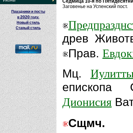
Иконы
Седмица 10-я по Пятидесятн
Заговенье на Успенский пост.
Праздники и посты
2020
в
году.
Предпразднс
Новый стиль
Старый стиль
древ Животв
Евдок
Прав.
Иулитт
Мц.
епископа 
Дионисия
Ват
Сщмч