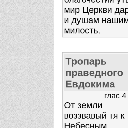
мир Церкви дар
и душам наши
милость.
Тропарь
праведного
Евдокима
глас 4
От земли
воззвавый тя к
Небесным