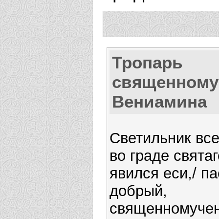
Тропарь
священному
Вениамина
Светильник вс
во граде свята
явился еси,/ п
добрый,
священномуче