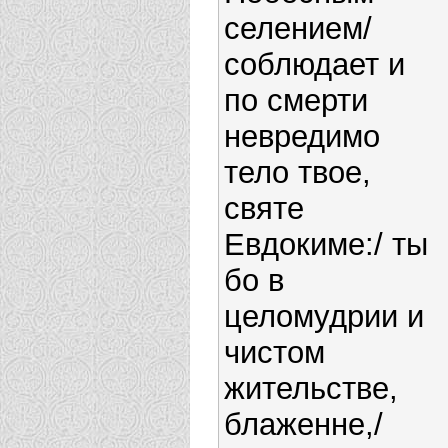
селением/
соблюдает и
по смерти
невредимо
тело твое,
святе
Евдокиме:/ ты
бо в
целомудрии и
чистом
жительстве,
блаженне,/