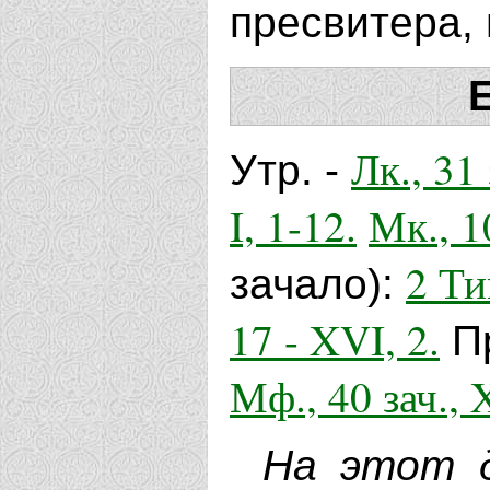
пресвитера,
Лк., 31 
Утр. -
I, 1-12.
Мк., 10
2 Тим
зачало):
17 - XVI, 2.
П
Мф., 40 зач., X
На этот д