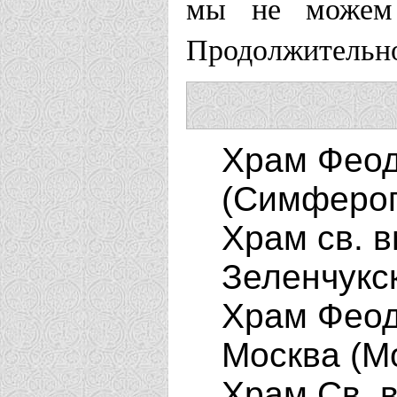
мы не можем 
Продолжительно
Храм Феод
(Симфероп
Храм св. в
Зеленчукс
Храм Феод
Москва (М
Храм Св. в