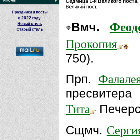
Иконы
Седмица 1-я Великого поста.
Великий пост.
Праздники и посты
2022
в
году.
Феод
Вмч.
Новый стиль
Старый стиль
Прокопия
Д
750).
Фалале
Прп.
пресвитера 
Тита
Печерск
Серги
Сщмч.