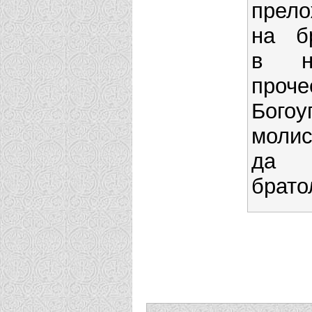
прело
на бр
в н
проч
Богоу
молис
да 
брато