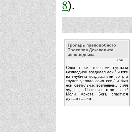
8
).
Тропарь преподобного
Прокопия Декаполита,
исповедника
глас 8
Слез твоих теченьми пустыни
безплодное возделал еси,/ и иже
из глубины воздыханьми во сто
трудов уплодоносил еси,/ и был
еси светильник вселенней,/ сияя
чудесы, Прокопие отче наш./
Моли Христа Бога спастися
душам нашим.