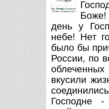
Господ
Боже!
день у Гос
небе! Нет г
было бы при
России, по в
облеченных
вкусили жиз
соединилис
Господне -