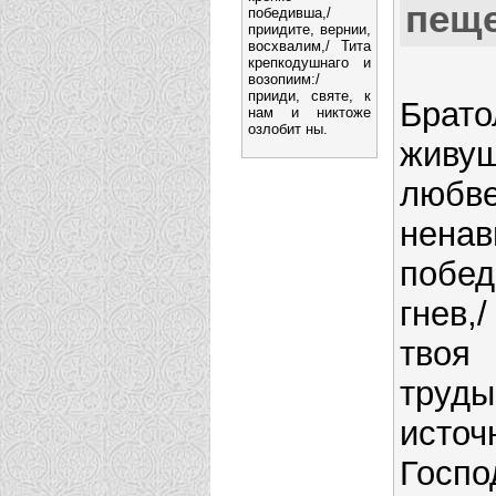
пещ
победивша,/
приидите, вернии,
восхвалим,/ Тита
крепкодушнаго и
возопиим:/
прииди, святе, к
Брат
нам и никтоже
озлобит ны.
живу
любв
ненав
побе
гнев,
твоя
тру
ист
Госпо