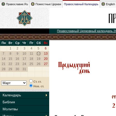
Православие.Ru
Поместные Церкви
Православный Календарь
English
Православный Церковный календарь 2
Пн
Вт
Ср
Чт
Пт
Сб
Вс
1
2
3
4
5
6
7
8
9
10
11
12
13
14
15
16
17
18
19
20
21
22
23
24
25
26
27
28
29
30
31
Ст. ст.
Нов. ст.
Календарь
Библия
Молитвы