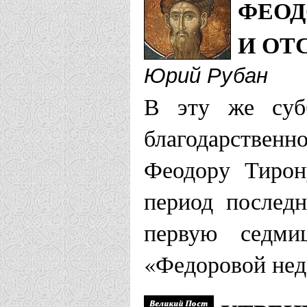
ФЕОД
И ОТ
Юрий Рубан
В эту же субб
благодарственн
Феодору Тирон
период послед
первую седми
«Федоровой нед