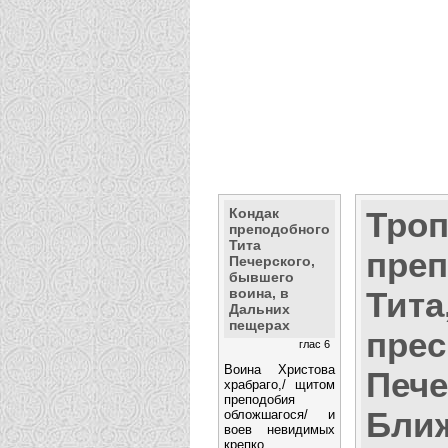
Кондак
Тро
преподобного
Тита
преп
Печерского,
бывшего
воина, в
Тита
Дальних
пещерах
прес
глас 6
Воина Христова
Пече
храбраго,/ щитом
преподобия
Бли
обложшагося/ и
воев невидимых
крепко