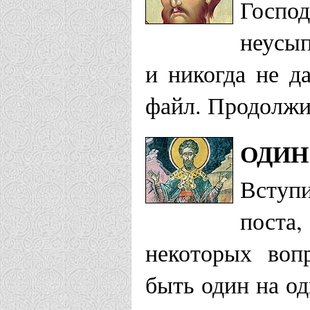
Госпо
неусып
и никогда не д
файл. Продолжит
ОДИН
Вступ
поста,
некоторых воп
быть один на од