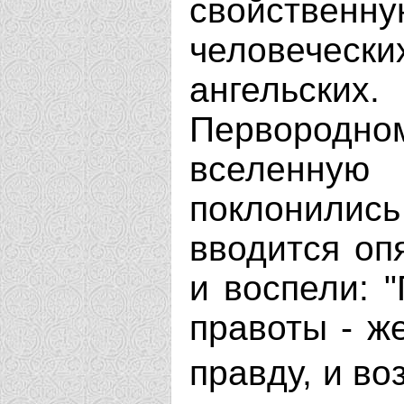
свойственн
человече
ангельск
Первородно
вселенну
поклонилис
вводится оп
и воспели: 
правоты - ж
правду, и во