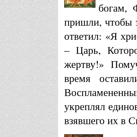
богам, 
пришли, чтобы з
ответил: «Я хр
– Царь, Котор
жертву!» Пому
время оставил
Воспламенен
укреплял едино
взявшего их в С