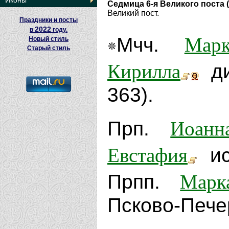
Иконы
Седмица 6-я Великого поста 
Великий пост.
Праздники и посты
2022
в
году.
Марк
Мчч.
Новый стиль
Старый стиль
Кирилла
ди
363).
Иоанн
Прп.
Евстафия
исп
Марк
Прпп.
Псково-Пече