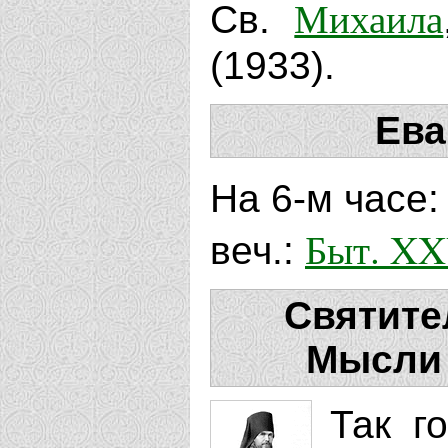
Михаила
Св.
(1933).
Ева
На 6-м часе
Быт. XXV
веч.:
Святите
Мысли 
Так г