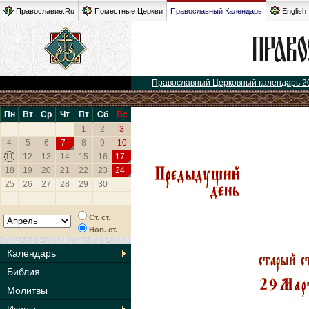
Православие.Ru
Поместные Церкви
Православный Календарь
English
Православный Церковный календарь 2
Пн
Вт
Ср
Чт
Пт
Сб
Вс
1
2
3
4
5
6
7
8
9
10
11
12
13
14
15
16
17
18
19
20
21
22
23
24
25
26
27
28
29
30
Ст. ст.
Нов. ст.
Календарь
Библия
Молитвы