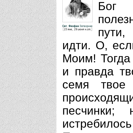
Бог 
полез
пути,
идти. О, ес
Моим! Тогда
и правда тв
семя твое
происходящ
песчинки;
истребилось