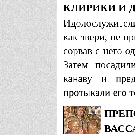
КЛИРИКИ И 
Идолослужители
как звери, не п
сорвав с него о
Затем посадил
канаву и пред
протыкали его т
ПРЕП
ВАСС