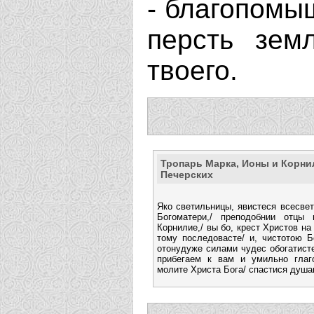
- благопомыш
персть зем
твоего.
Тропарь Марка, Ионы и Корни
Печерских
Яко светильницы, явистеся всесве
Богоматери,/ преподобнии отцы
Корнилие,/ вы бо, крест Христов на
тому последовасте/ и, чистотою Б
отонудуже силами чудес обогатист
прибегаем к вам и умильно глаго
молите Христа Бога/ спастися душ