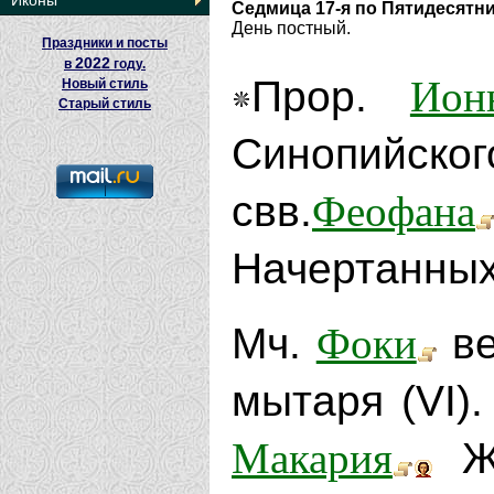
Иконы
Седмица 17-я по Пятидесятн
День постный.
Праздники и посты
2022
в
году.
Ион
Прор.
Новый стиль
Старый стиль
Синопийског
Феофана
свв.
Начертанных
Фоки
Мч.
ве
мытаря (VI)
Макария
Жа