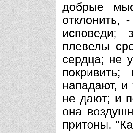
добрые мыс
отклонить, 
исповеди; 
плевелы ср
сердца; не 
покривить;
нападают, и
не дают; и 
она воздушн
притоны. "Ка