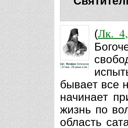
Святител
Лк. 4
(
Богоч
свобод
испыт
бывает все н
начинает пр
жизнь по во
область сат