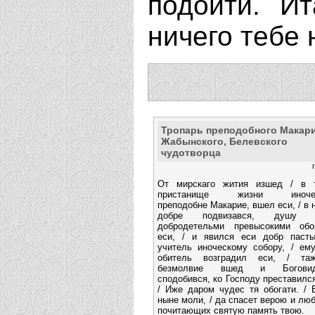
подойти. Ит
ничего тебе 
Тропарь преподобного Макар
Жабынского, Белевского
чудотворца
От мирскаго жития изшед / в 
пристанище жизни иночес
преподобне Макарие, вшел еси, / в 
добре подвизався, душу 
добродетельми превысокими обо
еси, / и явился еси добр паст
учитель иноческому собору, / ем
обитель возградил еси, / та
безмолвие вшед и Боговид
сподобився, ко Господу преставился
/ Иже даром чудес тя обогати. / 
ныне моли, / да спасет верою и лю
почитающих святую память твою.