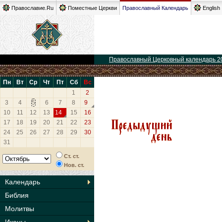
Православие.Ru
Поместные Церкви
Православный Календарь
English
Православный Церковный календарь 2
Пн
Вт
Ср
Чт
Пт
Сб
Вс
1
2
3
4
5
6
7
8
9
10
11
12
13
14
15
16
17
18
19
20
21
22
23
24
25
26
27
28
29
30
31
Ст. ст.
Нов. ст.
Календарь
Библия
Молитвы