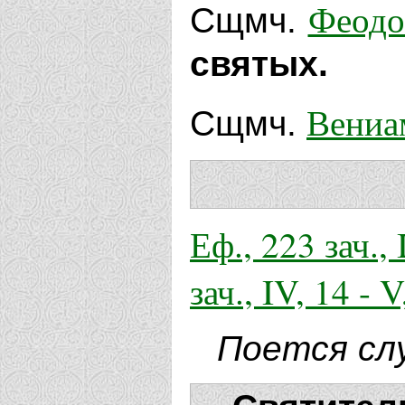
Феодо
Сщмч.
святых.
Вениа
Сщмч.
Еф., 223 зач., I
зач., IV, 14 - V
Поется сл