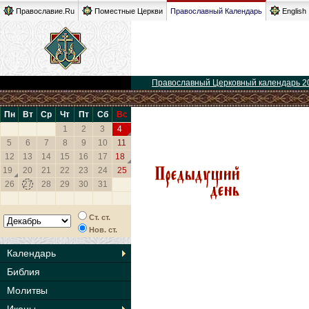
Православие.Ru
Поместные Церкви
Православный Календарь
English
Православный Церковный календарь 2
Пн
Вт
Ср
Чт
Пт
Сб
Вс
1
2
3
4
5
6
7
8
9
10
11
12
13
14
15
16
17
18
19
20
21
22
23
24
25
26
27
28
29
30
31
Ст. ст.
Нов. ст.
Календарь
Библия
Молитвы