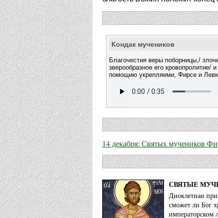
Кондак мучеников
Благочестия веры поборницы,/ злоч
зверообразное его кровопролитие/ и
помощию укрепляеми, Фирсе и Левки
14 декабря: Святых мучеников Фи
СВЯТЫЕ МУЧ
Диоклетиан прик
сможет ли Бог х
императорском 