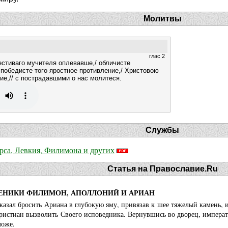
Молитвы
глас 2
естиваго мучителя оплевавше,/ обличисте
 победисте того яростное противление,/ Христовою
е,// с пострадавшими о нас молитеся.
Службы
рса, Левкия, Филимона и других
Статья на Православие.Ru
ЕНИКИ ФИЛИМОН, АПОЛЛОНИЙ И АРИАН
азал бросить Ариана в глубокую яму, привязав к шее тяжелый камень, и 
ристиан вызволить Своего исповедника. Вернувшись во дворец, императ
ложе.