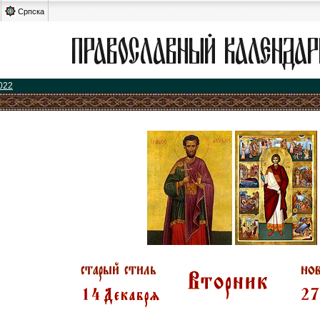
Српска
022