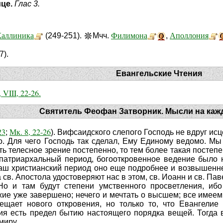
ице.
Глас 3.
Каллиника
Филимона
Аполлония
(249-251).
Мчч.
,
7).
Евангельские Чтения
, VIII, 22-26.
Святитель Феофан Затворник. Мысли на каж
23
Мк. 8, 22-26
;
). Вифсаидского слепого Господь не вдруг исце
о. Для чего Господь так сделал, Ему Единому ведомо. М
ь телесное зрение постепенно, то тем более такая постепе
 патриархальный период, богооткровенное ведение было 
аш христианский период оно еще подробнее и возвышенне
а св. Апостола удостоверяют нас в этом, св. Иоанн и св. Пав
Но и там будут степени умственного просветления, иб
ие уже завершено; нечего и мечтать о высшем; все имеем,
ещает нового откровения, но только то, что Евангелие
я есть предел бытию настоящего порядка вещей. Тогда вер
миру.