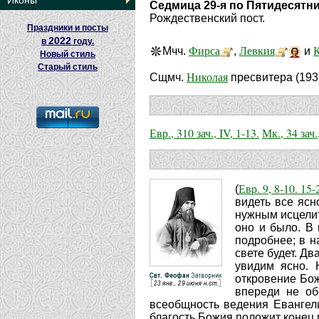
Иконы
Седмица 29-я по Пятидесятн
Рождественский пост.
Праздники и посты
2022
в
году.
Фирса
Левкия
Мчч.
,
и
Новый стиль
Старый стиль
Николая
Сщмч.
пресвитера (193
Евр., 310 зач., IV, 1-13.
Мк., 34 зач.
Евр. 9, 8-10. 15-
(
видеть все ясн
нужным исцелит
оно и было. В
подробнее; в н
свете будет. Дв
увидим ясно. 
откровение Бож
впереди не об
всеобщность ведения Евангели
благость Божия положит конец 