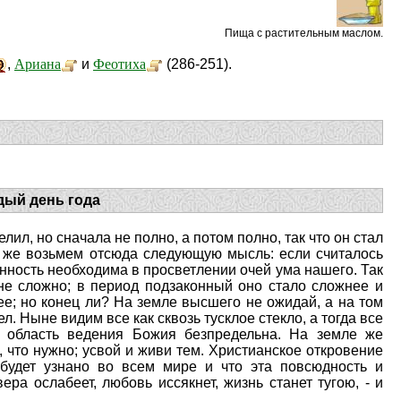
Пища с растительным маслом.
Ариана
Феотиха
,
и
(286-251).
дый день года
лил, но сначала не полно, а потом полно, так что он стал
ы же возьмем отсюда следующую мысль: если считалось
нность необходима в просветлении очей ума нашего. Так
не сложно; в период подзаконный оно стало сложнее и
е; но конец ли? На земле высшего не ожидай, а на том
ел. Ныне видим все как сквозь тусклое стекло, а тогда все
о область ведения Божия безпредельна. На земле же
 что нужно; усвой и живи тем. Христианское откровение
 будет узнано во всем мире и что эта повсюдность и
а ослабеет, любовь иссякнет, жизнь станет тугою, - и