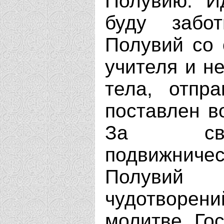
Полувию: "Ид
буду забо
Полувий со 
учителя и н
тела, отпр
поставлен в
За сво
подвижнич
Полувий
чудотворен
молитве Го