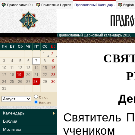
Православие.Ru
Поместные Церкви
Православный Календарь
English
Православный Церковный календарь 2026
Пн
Вт
Ср
Чт
Пт
Сб
Вс
СВЯ
1
2
3
4
5
6
7
8
9
10
11
12
13
14
15
16
17
18
19
20
21
22
23
24
25
26
27
28
29
30
31
Де
Ст. ст.
Нов. ст.
Календарь
Святитель П
Библия
учеником
Молитвы