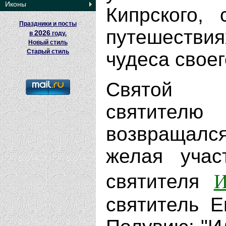
Иконы
Кипрского,
Праздники и посты
путешестви
2026
в
году.
Новый стиль
Старый стиль
чудеса своег
Святой П
святител
возвращалс
желая учас
И
святителя
святитель 