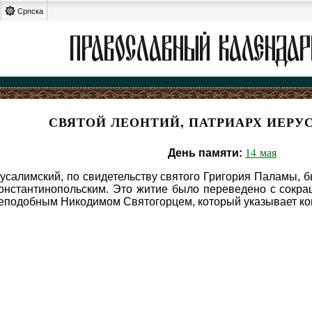
Српска
СВЯТОЙ ЛЕОНТИЙ, ПАТРИАРХ ИЕР
14 мая
День памяти:
салимский, по свидетельству святого Григория Паламы, б
нстантинопольским. Это житие было переведено с сокращ
еподобным Никодимом Святогорцем, который указывает кон