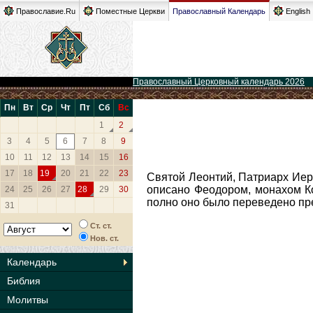
Православие.Ru
Поместные Церкви
Православный Календарь
English
Православный Церковный календарь 2026
Пн
Вт
Ср
Чт
Пт
Сб
Вс
1
2
3
4
5
6
7
8
9
10
11
12
13
14
15
16
17
18
19
20
21
22
23
Святой Леонтий, Патриарх Иеру
описано Феодором, монахом Ко
24
25
26
27
28
29
30
полно оно было переведено пр
31
Ст. ст.
Нов. ст.
Календарь
Библия
Молитвы