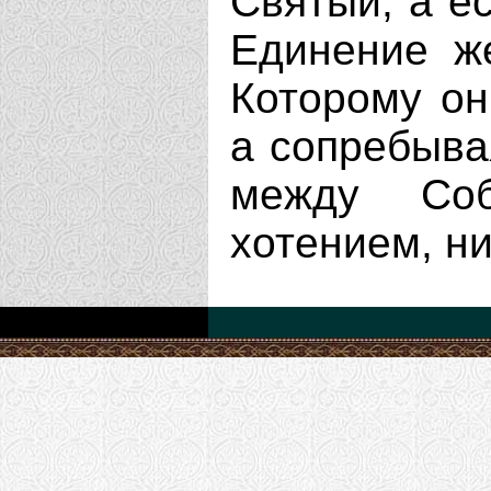
Святый; а ес
Единение же
Которому он
а сопребыва
между Со
хотением, н