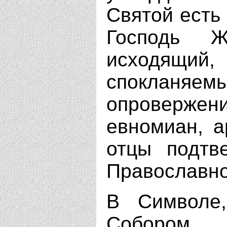
Святой есть
Господь Ж
исходящи
спокланяе
опроверж
евномиан, а
отцы подтв
Православно
В Символе,
Собором