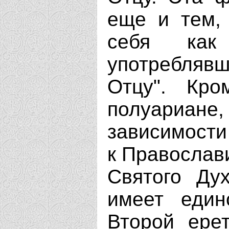
еще и тем,
себя как
употребля
Отцу". Кро
полуариа
зависимости
к Православи
Святого Ду
имеет еди
Второй ере