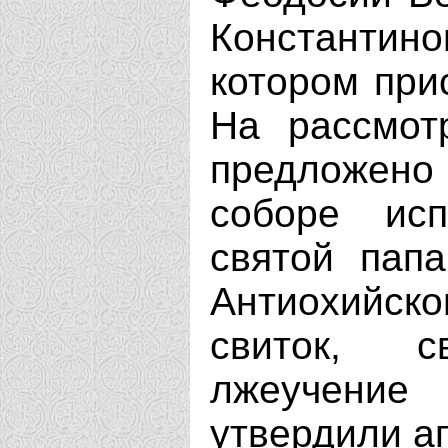
Константино
котором при
На рассмот
предложено
соборе исп
святой пап
Антиохийс
свиток, с
лжеучение
утвердили ап