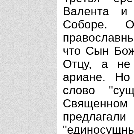
Валента и
Соборе. О
православны
что Сын Бож
Отцу, а не
ариане. Но
слово "су
Священно
предлагали
"единосущн