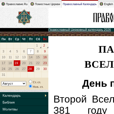
Православие.Ru
Поместные Церкви
Православный Календарь
English
Православный Церковный календарь 2026
Пн
Вт
Ср
Чт
Пт
Сб
Вс
ПА
1
2
3
4
5
6
7
8
9
10
11
12
13
14
15
16
ВСЕЛ
17
18
19
20
21
22
23
24
25
26
27
28
29
30
31
День 
Ст. ст.
Нов. ст.
Календарь
Второй Всел
Библия
381 году
Молитвы