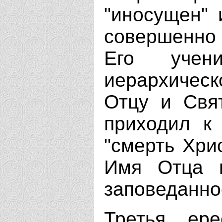
"иносущен" 
совершенно 
Его уче
иерархичес
Отцу и Свят
приходил к
"смерть Хри
Имя Отца 
заповеданно
Третья ер