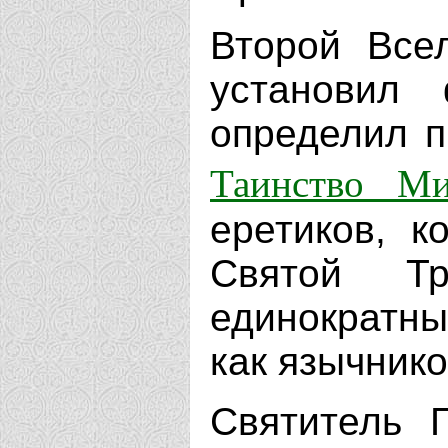
Второй Все
установил 
определил п
Таинство Ми
еретиков, к
Святой Тр
единократн
как язычнико
Святитель Г