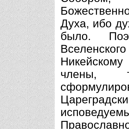
Божественн
Духа, ибо ду
было. По
Вселенско
Никейскому 
члены, 
сформулиро
Царегра
исповед
Православно