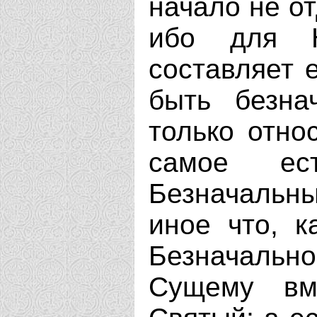
начало не от
ибо для 
составляет е
быть безна
только относ
самое е
Безначальн
иное что, к
Безначально
Сущему вм