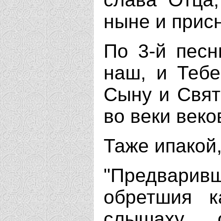
ныне и присн
По 3-й песн
наш, и Тебе
Сыну и Свят
во веки веко
Таже ипакой,
"Предварив
обретшия к
слышаху 