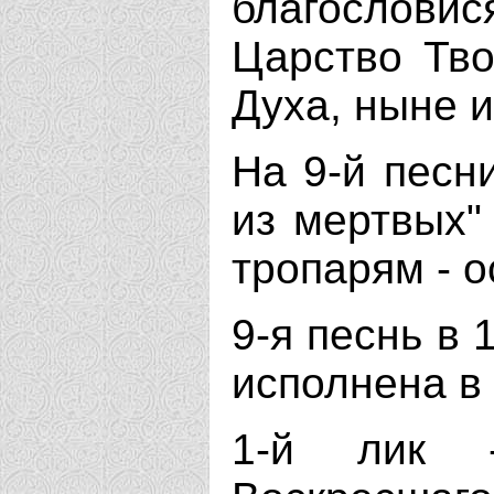
благослови
Царство Тво
Духа, ныне и
На 9-й песн
из мертвых" 
тропарям - 
9-я песнь в 
исполнена в 
1-й лик 