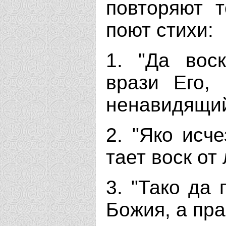
повторяют 
поют стихи:
1. "Да воск
врази Его,
ненавидящий
2. "Яко исче
тает воск от 
3. "Тако да
Божия, а пр