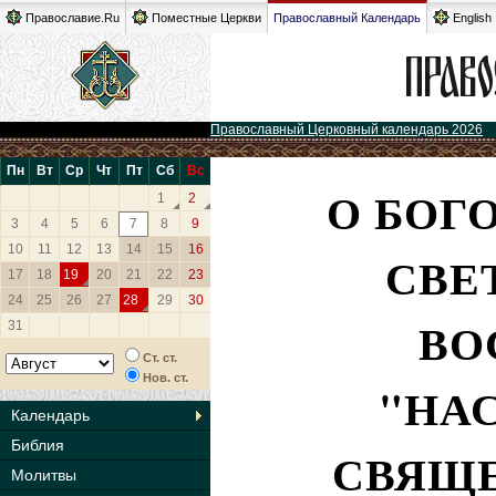
Православие.Ru
Поместные Церкви
Православный Календарь
English
Православный Церковный календарь 2026
Пн
Вт
Ср
Чт
Пт
Сб
Вс
О БОГ
1
2
3
4
5
6
7
8
9
10
11
12
13
14
15
16
СВЕ
17
18
19
20
21
22
23
24
25
26
27
28
29
30
ВО
31
Ст. ст.
Нов. ст.
"НА
Календарь
Библия
СВЯЩ
Молитвы