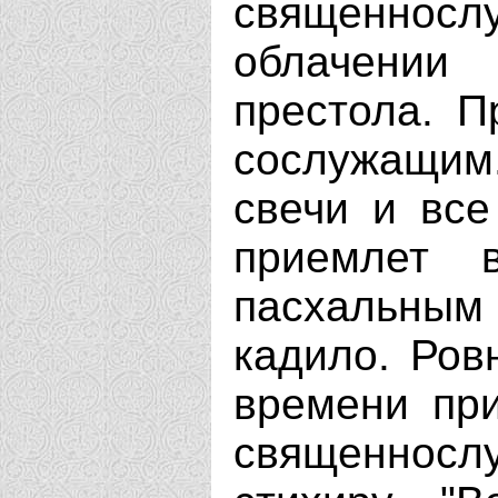
священно
облачении
престола. П
сослужащим.
свечи и все
приемлет 
пасхальным 
кадило. Ров
времени при
священнослу