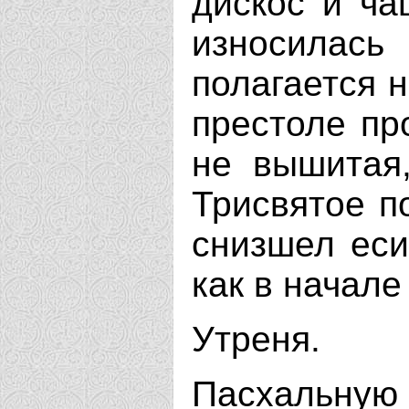
дискос и ча
износилас
полагается н
престоле про
не вышитая,
Трисвятое по
снизшел еси"
как в начале 
Утреня.
Пасхальну