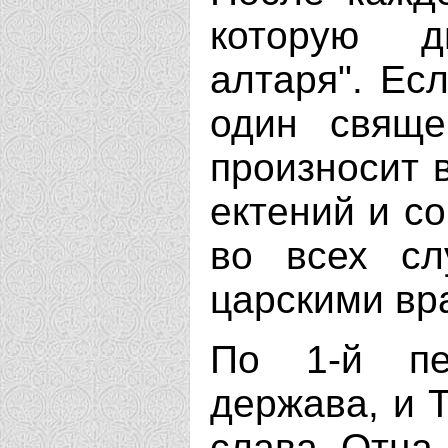
которую д
алтаря". Ес
один свяще
произносит 
ектений и с
во всех сл
царскими вр
По 1-й пе
держава, и Т
слава Отца,