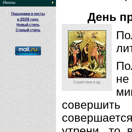
Иконы
День п
Праздники и посты
2026
в
году.
Новый стиль
Старый стиль
По
ли
По
не
Сошествие в ад
ми
совершить
совершаетс
утрени, то 