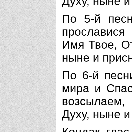
Духу, ныне и
По 5-й песн
прославися 
Имя Твое, О
ныне и присн
По 6-й песн
мира и Спас
возсылаем,
Духу, ныне и
Кондак, глас 