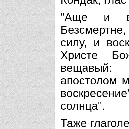
"Аще и в
Безсмертне
силу, и вос
Христе Бо
вещавый:
апостолом м
воскресени
солнца".
Таже глагол