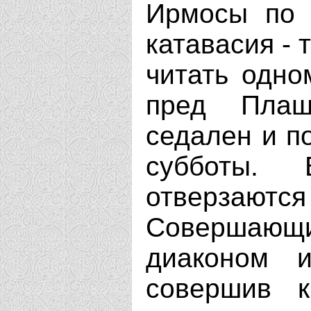
Ирмосы по 
катавасия - 
читать одно
пред Плащ
седален и по
субботы.
отверзаю
Совершающ
диаконом 
совершив к