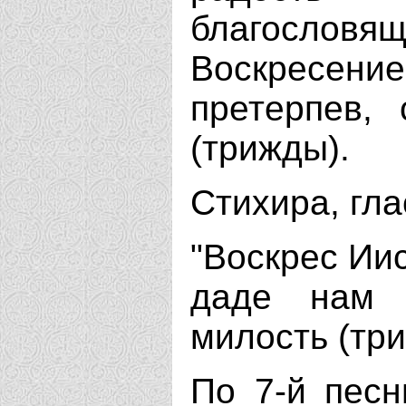
благосло
Воскресе
претерпев,
(трижды).
Стихира, гла
"Воскрес Иис
даде нам 
милость (тр
По 7-й песн