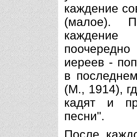
каждение со
(малое). 
каждение
поочередн
иереев - поп
в последнем
(М., 1914), 
кадят и п
песни".
После каждо