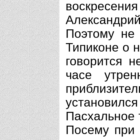
воскре
Александр
Поэтому не 
Типиконе о 
говорится н
часе утрен
приблизител
установи
Пасхальное 
Посему при 