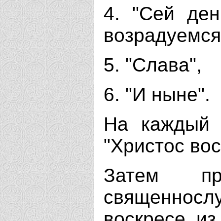
4. "Сей ден
возрадуемся 
5. "Слава",
6. "И ныне".
На каждый 
"Христос вос
Затем пр
священнос
воскресе из