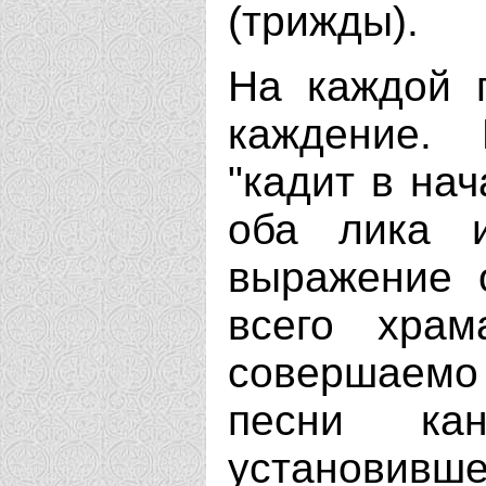
(трижды).
На каждой 
каждение. 
"кадит в на
оба лика 
выражение 
всего храм
совершаемо 
песни ка
установив