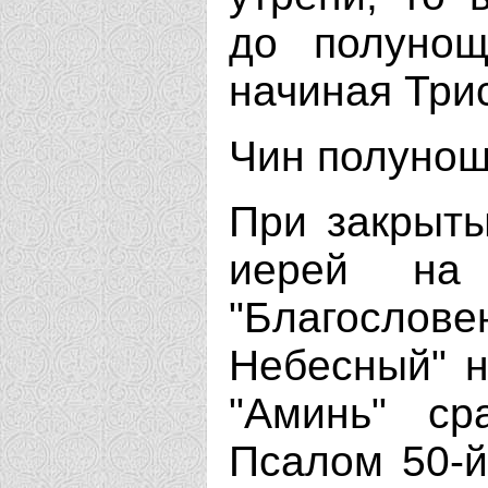
до полунощ
начиная Три
Чин полуно
При закрыты
иерей на
"Благосл
Небесный" н
"Аминь" ср
Псалом 50-й