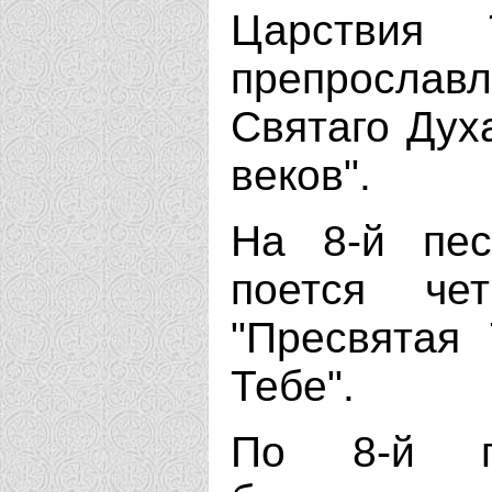
Царствия 
препросла
Святаго Духа
веков".
На 8-й пес
поется че
"Пресвятая
Тебе".
По 8-й п