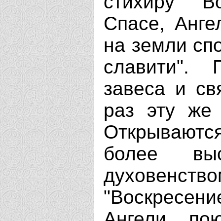
стихиру "В
Спасе, Анге
на земли сп
славити". 
завеса и св
раз эту же 
Открываются
более вы
духовенство
"Воскресен
Ангели по