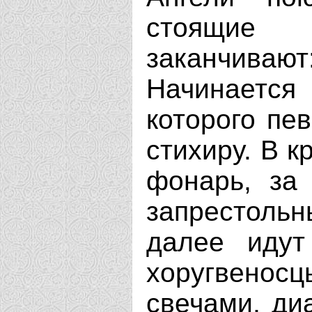
стоящие
заканчивают:
Начинается
которого пе
стихиру. В к
фонарь, за 
запрестоль
далее идут
хоругвенос
свечами, ди