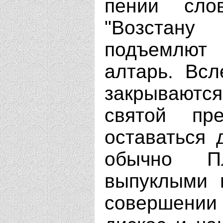
пении сло
"Возстан
подъемлют
алтарь. Всл
закрываютс
святой пр
оставаться 
обычно Пл
выпуклыми 
совершени