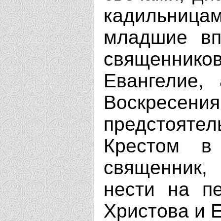
кадильница
младшие вп
священник
Евангелие,
Воскресен
предстоят
Крестом в
священник,
нести на п
Христова и Е