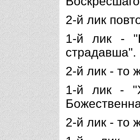
Воскресшаго"
2-й лик повт
1-й лик - 
страдавша". 
2-й лик - то 
1-й лик - "
Божественна
2-й лик - то 