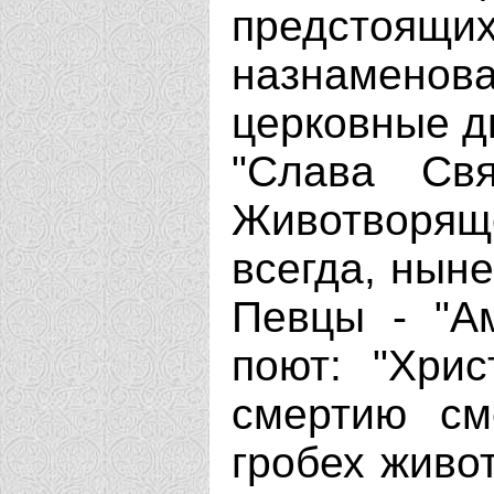
предстоящих
назнаменов
церковные д
"Слава Св
Животворяще
всегда, ныне
Певцы - "А
поют: "Хрис
смертию см
гробех живо