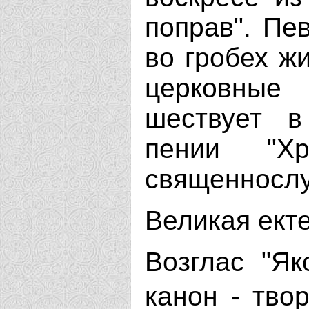
поправ". Пе
во гробех ж
церковные
шествует в
пении "Хр
священнослу
Великая ект
Возглас "Як
канон - тво