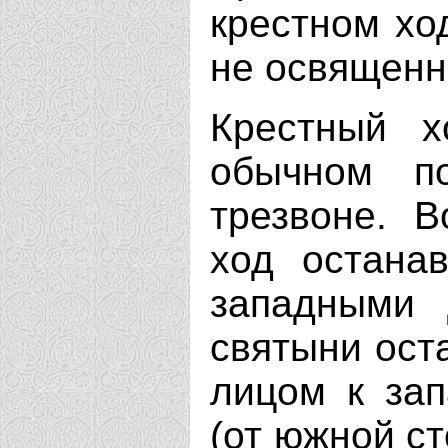
крестном ход
не освященн
Крестный х
обычном п
трезвоне. В
ход остана
западными 
святыни ост
лицом к за
(от южной ст