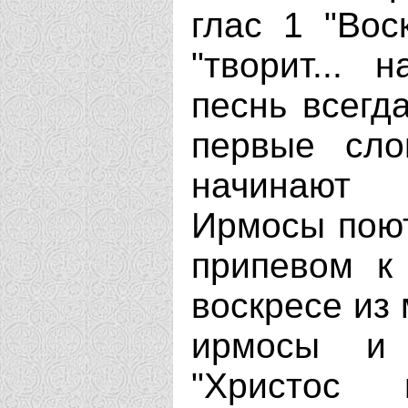
глас 1 "Вос
"творит...
песнь всегд
первые сло
начинают 
Ирмосы поютс
припевом к
воскресе из 
ирмосы и 
"Христос 