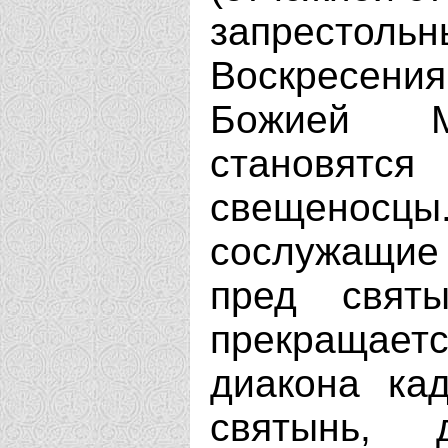
запрестольн
Воскресени
Божией М
становя
свещенос
сослужащие
пред свят
прекращаетс
диакона ка
святынь, 