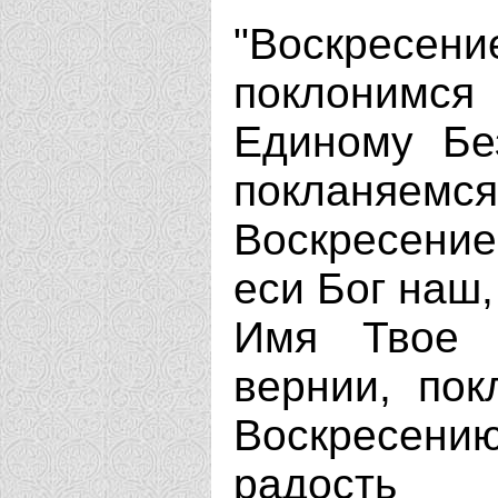
"Воскресе
поклонимся
Единому Бе
покланяем
Воскресение
еси Бог наш,
Имя Твое 
вернии, пок
Воскресени
радость 