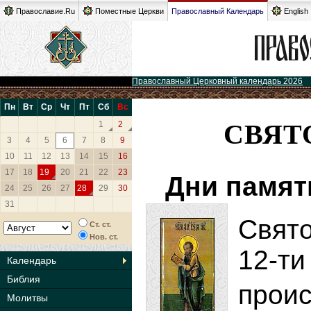
Православие.Ru
Поместные Церкви
Православный Календарь
English
Православный Церковный календарь 2026
Пн
Вт
Ср
Чт
Пт
Сб
Вс
СВЯТ
1
2
3
4
5
6
7
8
9
10
11
12
13
14
15
16
17
18
19
20
21
22
23
Дни памят
24
25
26
27
28
29
30
31
Свят
Ст. ст.
Нов. ст.
12-т
Календарь
Библия
прои
Молитвы