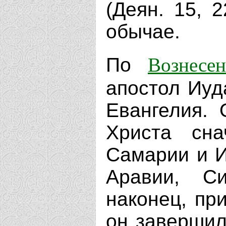
(Деян. 15, 
обычае.
Вознесе
По
апостол Иуд
Евангелия. 
Христа сна
Самарии и И
Аравии, С
наконец, пр
он завершил