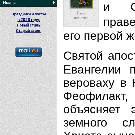
Иконы
и С
Иуда
Праздники и посты
прав
апостол
2026
в
году.
Новый стиль
Старый стиль
его первой 
Святой апо
Евангелии 
вероваху в Н
Феофилакт,
объясняет 
земного с