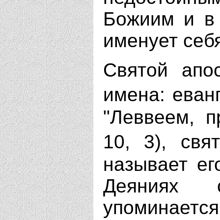
Божиим и в
именует себ
Святой апо
имена: еван
"Леввеем, 
10, 3), св
называет ег
Деяниях 
упоминает