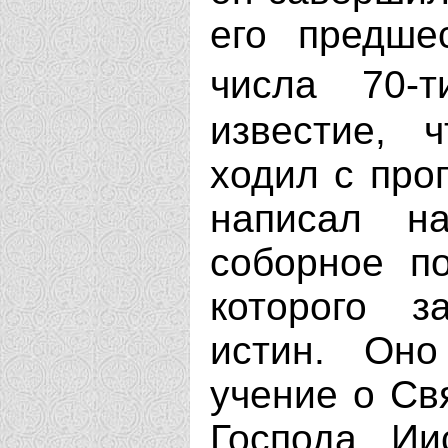
его предше
числа 70-
известие, 
ходил с про
написал н
соборное по
которого з
истин. Оно
учение о Св
Господа Ии