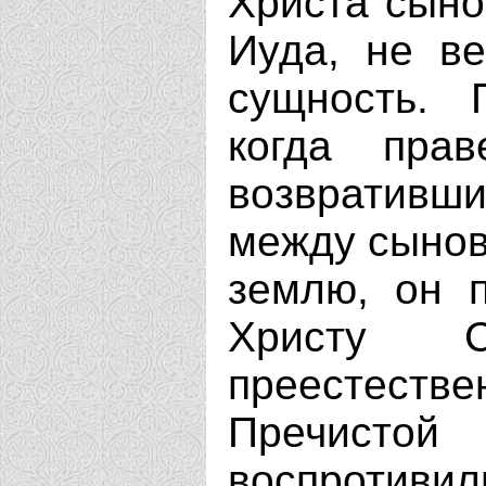
Христа сыно
Иуда, не в
сущность. 
когда пра
возвративши
между сыно
землю, он 
Христу С
преестес
Пречисто
воспротив