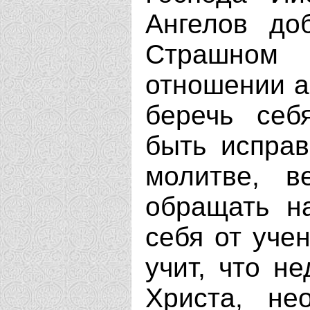
Ангелов до
Страшном 
отношении а
беречь себ
быть исправ
молитве, в
обращать на
себя от уче
учит, что н
Христа, н