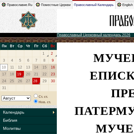
Православие.Ru
Поместные Церкви
Православный Календарь
English
Православный Церковный календарь 2026
Пн
Вт
Ср
Чт
Пт
Сб
Вс
МУЧЕ
1
2
3
4
5
6
7
8
9
10
11
12
13
14
15
16
ЕПИСК
17
18
19
20
21
22
23
24
25
26
27
28
29
30
ПР
31
Ст. ст.
Нов. ст.
ПАТЕРМУ
Календарь
Библия
МУЧЕ
Молитвы