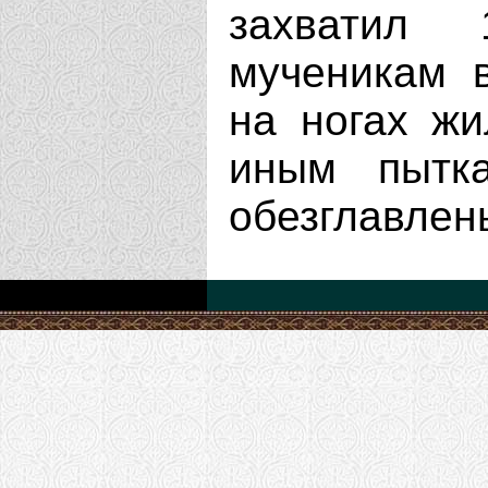
захватил 
мученикам в
на ногах жи
иным пытк
обезглавлен