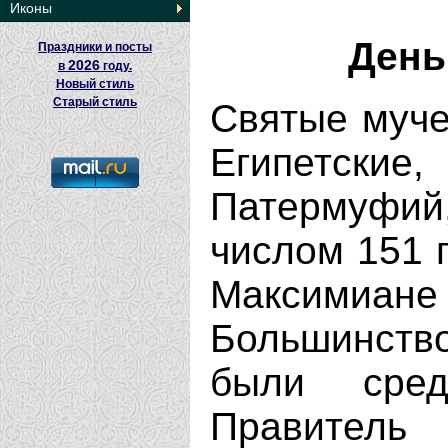
Иконы
День
Праздники и посты
2026
в
году.
Новый стиль
Старый стиль
Святые муче
Египетск
Патермуфий
числом 151 
Максимиан
Большинств
были сре
Правитель