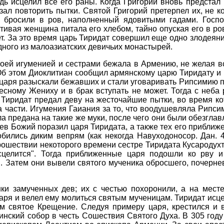
дь исцелил все его раны. Когда Григорий вновь предста
зал повторить пытки. Святой Григорий претерпел их, не 
 бросили в ров, наполненный ядовитыми гадами. Госпо
тивая женщина питала его хлебом, тайно опуская его в ров
ет. За это время царь Тиридат совершил еще одно злодеян
дного из малоазиатских девичьих монастырей.
оей игуменией и сестрами бежала в Армению, не желая вст
Об этом Диоклитиан сообщил армянскому царю Тиридату и
 царя разыскали бежавших и стали уговаривать Рипсимию пок
сному Жениху и в брак вступать не может. Тогда с неба р
 Тиридат предал деву на жесточайшие пытки, во время ко
а части. Игумения Гаиания за то, что воодушевляла Рипси
 предана на такие же муки, после чего они были обезглав
нев Божий поразил царя Тиридата, а также тех его приближе
ились диким вепрям (как некогда Навуходоносор. Дан. 4
рошествии некоторого времени сестре Тиридата Кусародухт
сцелится". Тогда приближенные царя подошли ко рву и 
". Затем они вывели святого мученика обросшего, почерне
ки замученных дев; их с честью похоронили, а на месте
аря и велел ему молиться святым мученицам. Тиридат исце
м святое Крещение. Следуя примеру царя, крестился и в
инский собор в честь Сошествия Святого Духа. В 305 год