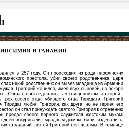
ИПСИМИЯ И ГАИАНИЯ
одился в 257 году. Он происходил из рода парфянских
армянского престола, убил своего родственника, царя
я спас некий родственник: он вывез младенца из Армении
мужав, Григорий женился, имел двух сыновей, но вскоре
их - Орфан, впоследствии стал священником, а второй -
 грех своего отца, убившего отца Тиридата, Григорий
 Тиридат любил Григория, как друга, но не терпел его
естол он стал принуждать святого Григория к отречению
он предал своего верного служителя жестоким мукам:
ко дней обкуривали смрадным дымом, били, издевались,
этих страданий святой Григорий пел псалмы. В темнице