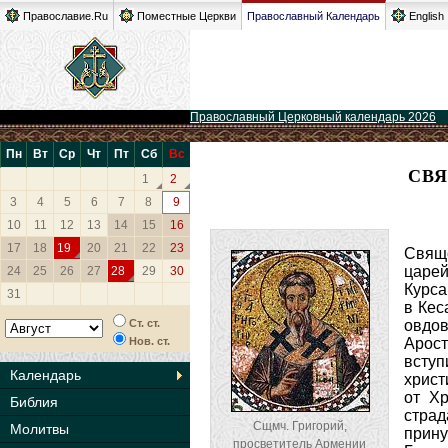
Православие.Ru
Поместные Церкви
Православный Календарь
English
Православный Церковный календарь 2026
Пн
Вт
Ср
Чт
Пт
Сб
Вс
СВ
1
2
3
4
5
6
7
8
9
10
11
12
13
14
15
16
17
18
19
20
21
22
23
Свяще
царей
24
25
26
27
28
29
30
Курса
31
в Кес
Ст. ст.
овдов
Нов. ст.
Арост
вступ
Календарь
христ
от Хр
Библия
страд
Сщмч. Григорий,
Молитвы
прину
просветитель Армении