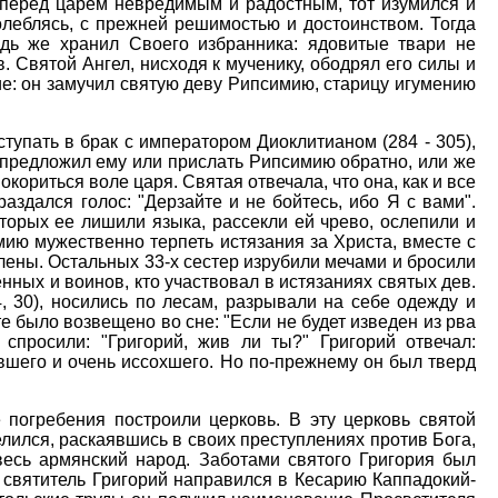
л перед царем невредимым и радостным, тот изумился и
колеблясь, с прежней решимостью и достоинством. Тогда
дь же хранил Своего избранника: ядовитые твари не
. Святой Ангел, нисходя к мученику, ободрял его силы и
ие: он замучил святую деву Рипсимию, старицу игумению
упать в брак с императором Диоклитианом (284 - 305),
 предложил ему или прислать Рипсимию обратно, или же
ориться воле царя. Святая отвечала, что она, как и все
аздался голос: "Дерзайте и не бойтесь, ибо Я с вами".
торых ее лишили языка, рассекли ей чрево, ослепили и
мию мужественно терпеть истязания за Христа, вместе с
лены. Остальных 33-х сестер изрубили мечами и бросили
нных и воинов, кто участвовал в истязаниях святых дев.
, 30), носились по лесам, разрывали на себе одежду и
е было возвещено во сне: "Если не будет изведен из рва
спросили: "Григорий, жив ли ты?" Григорий отвечал:
вшего и очень иссохшего. Но по-прежнему он был тверд
 погребения построили церковь. В эту церковь святой
лился, раскаявшись в своих преступлениях против Бога,
есь армянский народ. Заботами святого Григория был
у святитель Григорий направился в Кесарию Каппадокий-