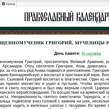
Српска
ЯЩЕННОМУЧЕНИК ГРИГОРИЙ, МУЧЕНИЦЫ Р
30 сентября
День памяти:
нномученик Григорий, просветитель Великой Армении, р
 Арсакидов. Отец святителя Григория, Анак, домогаясь 
ра, за что весь род Анака подвергся уничтожению. Григори
арию Каппадокийскую и воспитал в христианской вере. Воз
ел. Сыновей Григорий воспитал в благочестии. Один из н
ан принял иночество и ушел в пустыню. Чтобы искупить
ил в свиту последнего и был ему верным слугой. Царевич
ианского вероисповедания. По восшествии на армянский пр
иста. Непреклонность святого ожесточила Тиридата, и 
альца подвесили вниз головой с камнем на шее, несколь
ждали ходить в железных сапогах с гвоздями. Во время 