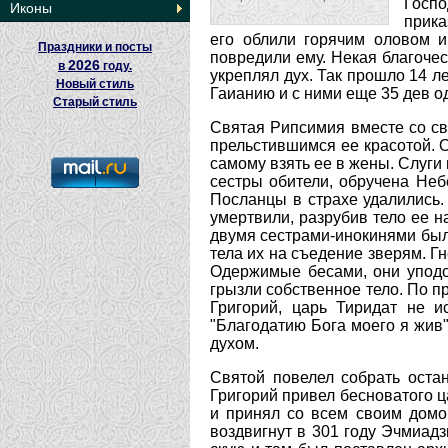
Госпо
Иконы
прика
его облили горячим оловом и
Праздники и посты
повредили ему. Некая благочес
2026
в
году.
укреплял дух. Так прошло 14 л
Новый стиль
Гаианию и с ними еще 35 дев о
Старый стиль
Святая Рипсимия вместе со св
прельстившимся ее красотой. 
самому взять ее в жены. Слуги
сестры обители, обручена Небе
Посланцы в страхе удалились.
умертвили, разрубив тело ее н
двумя сестрами-инокинями была
тела их на съедение зверям. Г
Одержимые бесами, они уподоб
грызли собственное тело. По п
Григорий, царь Тиридат не и
"Благодатию Бога моего я жив
духом.
Святой повелел собрать остан
Григорий привел бесноватого ц
и принял со всем своим домо
воздвигнут в 301 году Эчмиадз