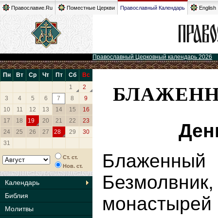
Православие.Ru
Поместные Церкви
Православный Календарь
English
Православный Церковный календарь 2026
Пн
Вт
Ср
Чт
Пт
Сб
Вс
БЛАЖЕНН
1
2
3
4
5
6
7
8
9
10
11
12
13
14
15
16
17
18
19
20
21
22
23
Ден
24
25
26
27
28
29
30
31
Блаженн
Ст. ст.
Нов. ст.
Безмолвник,
Календарь
Библия
монастырей 
Молитвы