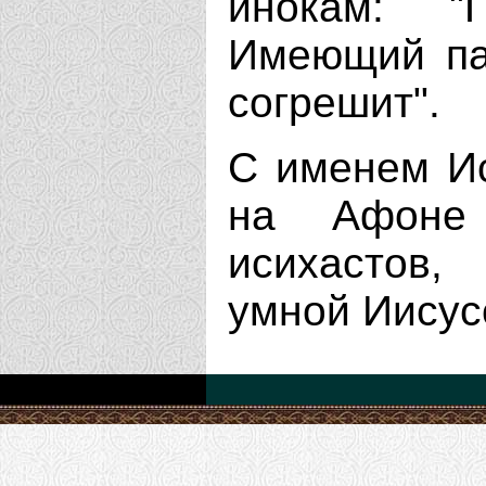
инокам: "
Имеющий па
согрешит".
С именем Ис
на Афоне 
исихастов,
умной Иисус