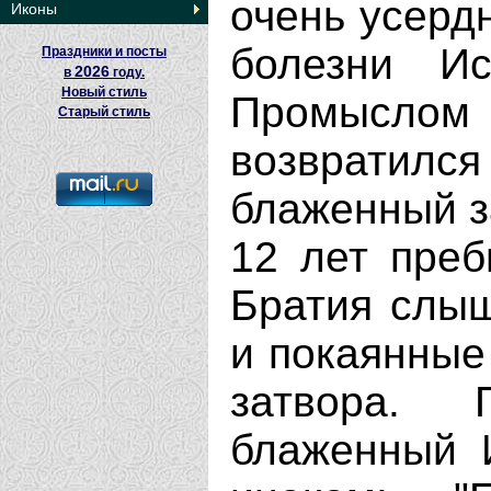
очень усерд
Иконы
болезни И
Праздники и посты
2026
в
году.
Новый стиль
Промысло
Старый стиль
возвратилс
блаженный з
12 лет преб
Братия слыш
и покаянные
затвора. 
блаженный 