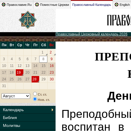
Православие.Ru
Поместные Церкви
Православный Календарь
English
Православный Церковный календарь 2026
Пн
Вт
Ср
Чт
Пт
Сб
Вс
ПРЕП
1
2
3
4
5
6
7
8
9
10
11
12
13
14
15
16
17
18
19
20
21
22
23
24
25
26
27
28
29
30
31
Ден
Ст. ст.
Нов. ст.
Календарь
Преподобны
Библия
воспитан в 
Молитвы