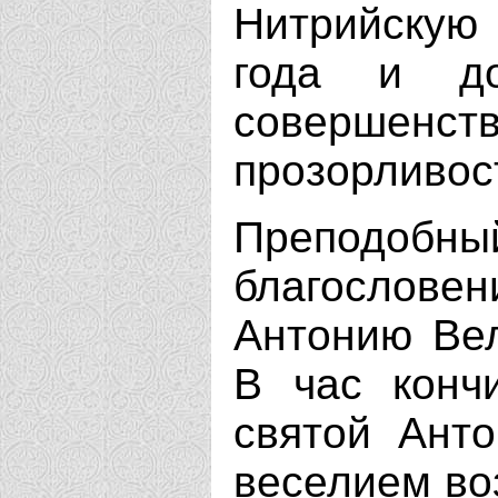
Нитрийскую 
года и до
совершенс
прозорливос
Преподобный
благослов
Антонию Вел
В час конч
святой Анто
веселием во