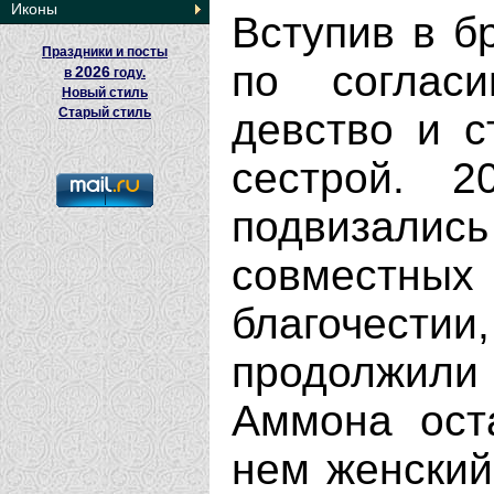
Иконы
Вступив в б
Праздники и посты
по соглас
2026
в
году.
Новый стиль
Старый стиль
девство и с
сестрой. 2
подвизали
совместны
благочес
продолжил
Аммона ост
нем женский