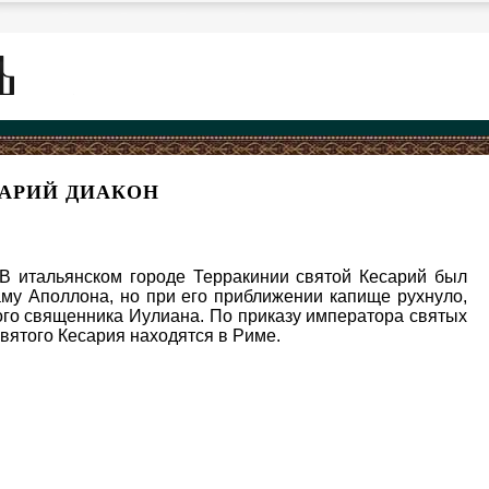
САРИЙ ДИАКОН
 В итальянском городе Терракинии святой Кесарий был
раму Аполлона, но при его приближении капище рухнуло,
ого священника Иулиана. По приказу императора святых
святого Кесария находятся в Риме.