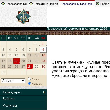
Православие.Ru
Поместные Церкви
Православный Календарь
English
Православный Церковный календарь 2026
Пн
Вт
Ср
Чт
Пт
Сб
Вс
1
2
3
4
5
6
7
8
9
10
11
12
13
14
15
16
17
18
19
20
21
22
23
Святые мученики Иулиан прес
посажен в темницу за оскорбле
24
25
26
27
28
29
30
умертвив жрецов и множество 
31
мучеников бросили в море, но 
Ст. ст.
Нов. ст.
Календарь
Библия
Молитвы