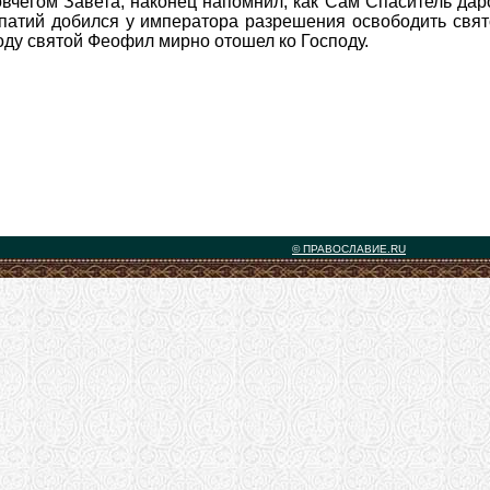
вчегом Завета, наконец напомнил, как Сам Спаситель да
патий добился у императора разрешения освободить свят
году святой Феофил мирно отошел ко Господу.
© ПРАВОСЛАВИЕ.RU