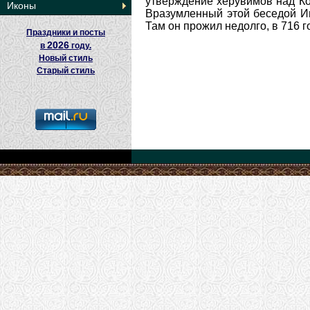
утверждение херувимов над Ко
Иконы
Вразумленный этой беседой И
Там он прожил недолго, в 716 
Праздники и посты
2026
в
году.
Новый стиль
Старый стиль