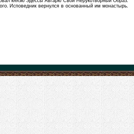
ровал князю Эдессы Авгарю Свой Нерукотворный Образ.
ого. Исповедник вернулся в основанный им монастырь.