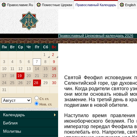
Православие.Ru
Поместные Церкви
Православный Календарь
English
Православный Церковный календарь 2026
Пн
Вт
Ср
Чт
Пт
Сб
Вс
1
2
3
4
5
6
7
8
9
10
11
12
13
14
15
16
17
18
19
20
21
22
23
Святой Феофил исповедник пр
Селентийской горе, где духовн
24
25
26
27
28
29
30
чин. Когда родители святого уз
31
они могли основать новый мо
Ст. ст.
знамение. На третий день в х
Нов. ст.
подвигами в новой обители.
Календарь
Наступило время правления 
иконоборческого безумия. По 
Библия
император передал Феофила в 
Молитвы
поколебать его. Напротив, свя