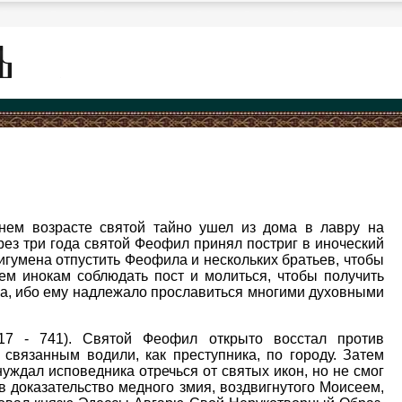
нем возрасте святой тайно ушел из дома в лавру на
рез три года святой Феофил принял постриг в иноческий
и игумена отпустить Феофила и нескольких братьев, чтобы
ем инокам соблюдать пост и молиться, чтобы получить
ла, ибо ему надлежало прославиться многими духовными
17 - 741). Святой Феофил открыто восстал против
связанным водили, как преступника, по городу. Затем
ждал исповедника отречься от святых икон, но не смог
в доказательство медного змия, воздвигнутого Моисеем,