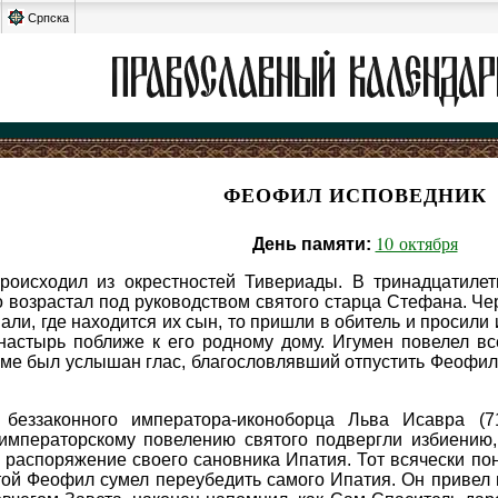
Српска
ФЕОФИЛ ИСПОВЕДНИК
10 октября
День памяти:
оисходил из окрестностей Тивериады. В тринадцатилет
о возрастал под руководством святого старца Стефана. Че
нали, где находится их сын, то пришли в обитель и просил
настырь поближе к его родному дому. Игумен повелел вс
раме был услышан глас, благословлявший отпустить Феофи
беззаконного императора-иконоборца Льва Исавра (7
императорскому повелению святого подвергли избиению, 
распоряжение своего сановника Ипатия. Тот всячески пону
той Феофил сумел переубедить самого Ипатия. Он привел 