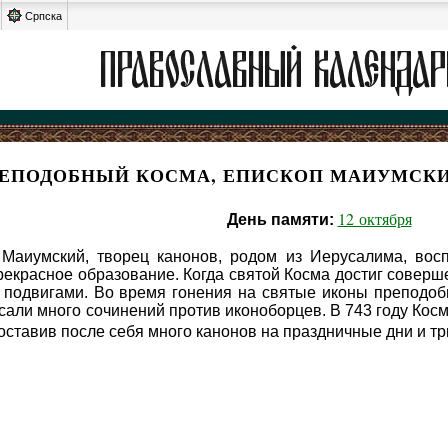
Српска
ЕПОДОБНЫЙ КОСМА, ЕПИСКОП МАИУМСКИ
12 октября
День памяти:
 Маиумский, творец канонов, родом из Иерусалима, во
рекрасное образование. Когда святой Косма достиг соверше
 подвигами. Во время гонения на святые иконы преподо
сали много сочинений против иконоборцев. В 743 году Кос
), оставив после себя много канонов на праздничные дни и 