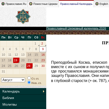
Православие.Ru
Поместные Церкви
Православный Календарь
English
Православный Церковный календарь 2026
Пн
Вт
Ср
Чт
Пт
Сб
Вс
ПР
1
2
3
4
5
6
7
8
9
10
11
12
13
14
15
16
17
18
19
20
21
22
23
Преподобный Косма, епископ
24
25
26
27
28
29
30
вместе с их сыном и получил п
где прославился монашескими
31
защиту Православия. Они напи
Ст. ст.
в глубокой старости (+ ок. 787
Нов. ст.
Календарь
Библия
Молитвы