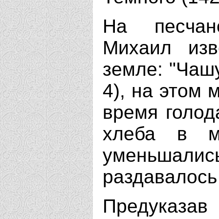
На песчан
Михаил изв
земле: "Чашу
4), на этом 
время голод
хлеба в м
уменьшали
раздавалось
Предуказав 