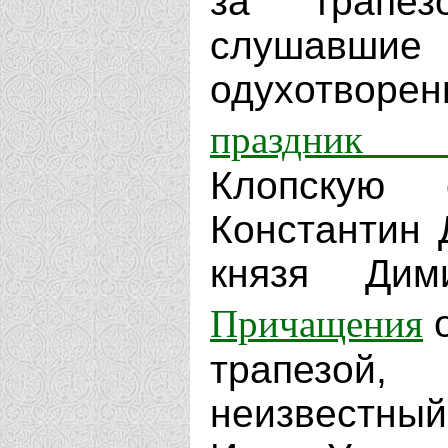
за трапе
слушавшие
одухотвор
праздник 
Клопскую 
Константин 
князя Дим
Причащения
о
трапезой
неизвестны