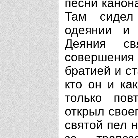
песни канон
Там сидел
одеянии и 
Деяния св
совершения
братией и с
кто он и ка
только пов
открыл свое
святой пел н