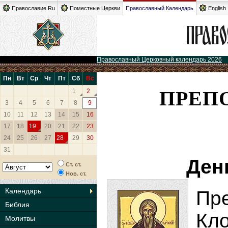
Православие.Ru
Поместные Церкви
Православный Календарь
English
Православный Церковный календарь 2026
Пн
Вт
Ср
Чт
Пт
Сб
Вс
ПРЕП
1
2
3
4
5
6
7
8
9
10
11
12
13
14
15
16
17
18
19
20
21
22
23
24
25
26
27
28
29
30
31
Ден
Ст. ст.
Нов. ст.
Календарь
П
Библия
Кл
Молитвы