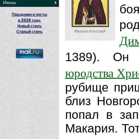
Иконы
бо
Праздники и посты
2026
ро
в
году.
Новый стиль
Михаил Клопский
Старый стиль
Ди
1389). О
юродства Хри
рубище приш
близ Новгор
попал в за
Макария. То