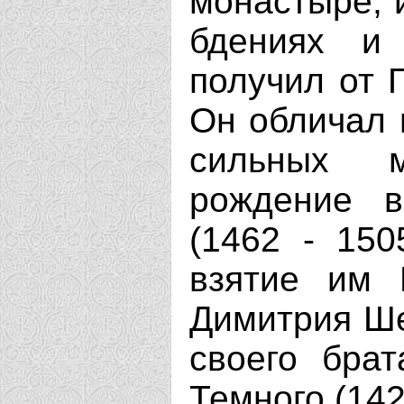
монастыре, и
бдениях и
получил от 
Он обличал 
сильных м
рождение в
(1462 - 150
взятие им 
Димитрия Ше
своего брат
Темного (142