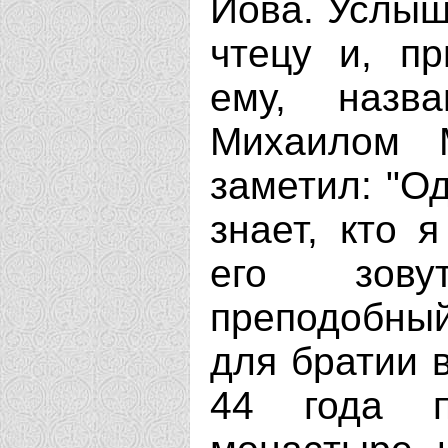
Иова. Услыш
чтецу и, пр
ему, назв
Михаилом 
заметил: "О
знает, кто я
его зову
преподобны
для братии в
44 года 