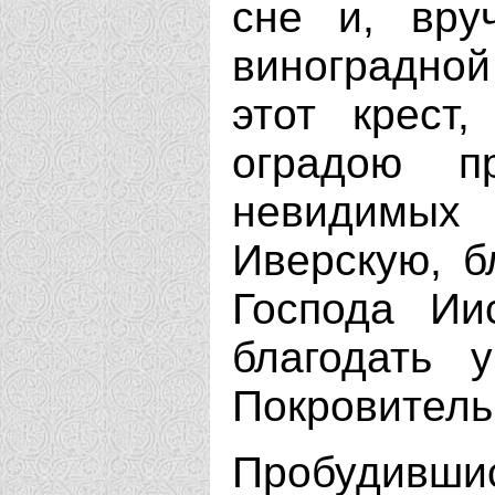
сне и, вру
виноградно
этот крест
оградою п
невидимых
Иверскую, б
Господа Ии
благодать 
Покровитель
Пробудившис