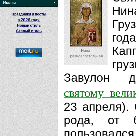
Иконы
Ни
Праздники и посты
2026
Гру
в
году.
Новый стиль
Старый стиль
год
Кап
Нина
равноапостольная
гру
Завулон д
святому вели
23 апреля).
рода, от б
пользов