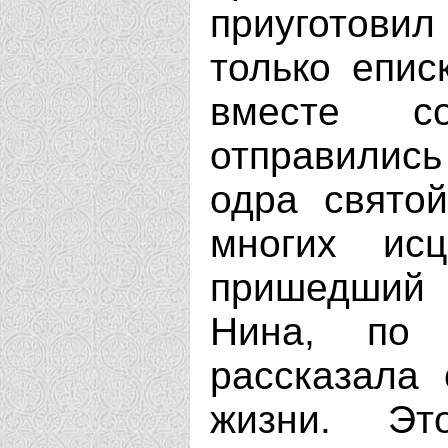
приуготовил
только епис
вместе с
отправились
одра свято
многих исц
пришедший 
Нина, по 
рассказала
жизни. Эт