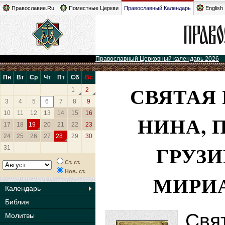
Православие.Ru
Поместные Церкви
Православный Календарь
English
Православный Церковный календарь 2026
Пн
Вт
Ср
Чт
Пт
Сб
Вс
СВЯТАЯ
1
2
3
4
5
6
7
8
9
10
11
12
13
14
15
16
НИНА, 
17
18
19
20
21
22
23
24
25
26
27
28
29
30
ГРУЗИ
31
Ст. ст.
Нов. ст.
МИРИА
Календарь
Библия
Свя
Молитвы