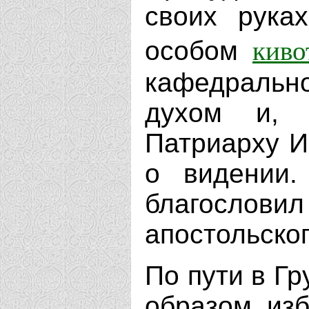
своих рука
киво
особом
кафедрально
духом и, 
Патриарху И
о видении.
благослов
апостольско
По пути в Г
образом изб