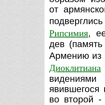
от армянско
подвергли
Рипсимия
, е
дев (память
Армению из 
Диоклитиана
видениям
явившегося 
во второй -