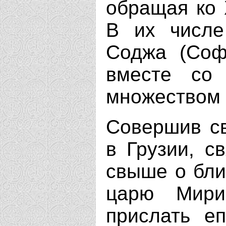
обращая ко 
В их числе
Соджа (Соф
вместе со
множеством 
Совершив св
в Грузии, с
свыше о бли
царю Мири
прислать е