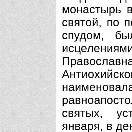
монастырь 
святой, по 
спудом, бы
исцелениям
Православн
Антиохий
наименовала
равноапосто
святых, у
января, в де