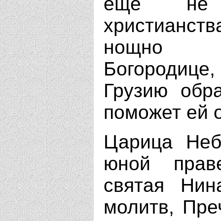
еще не 
христианст
нощно м
Богородице
Грузию обр
поможет ей 
Царица Неб
юной прав
святая Нин
молитв, Пре