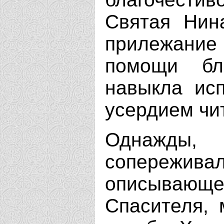
Святая Нин
прилежание
помощи бл
навыкла ис
усердием чи
Однажды,
сопереж
описываю
Спасителя, 