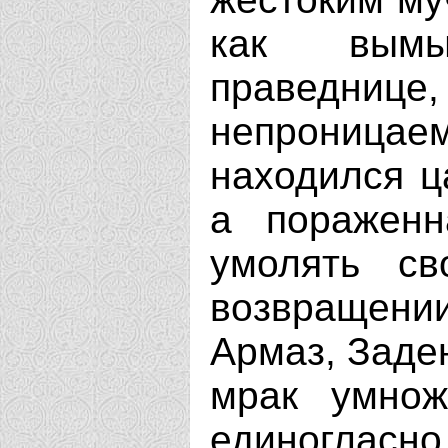
как вымы
праведниц
непроницаем
находился ц
а пораженн
умолять св
возвращен
Армаз, Заден
мрак умнож
единогласно