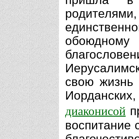
родителя
единстве
обоюдно
благосл
Иерусалимс
свою жизнь 
Иорданских,
диаконисой
пр
воспитание 
благочест