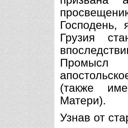
просвеще
Господень, 
Грузия ст
впоследстви
Промысл
апостольс
(также им
Матери).
Узнав от ст