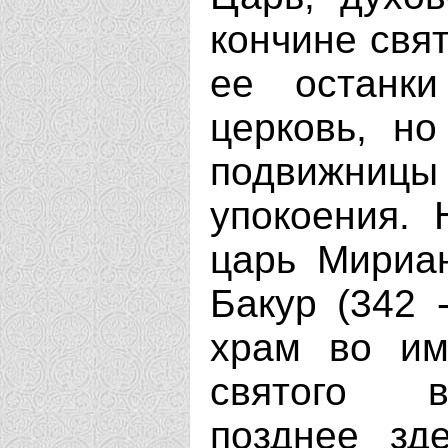
кончине свя
ее останк
церковь, но
подвижницы
упокоения. 
царь Мириан
Бакур (342 
храм во им
святого в
позднее зд