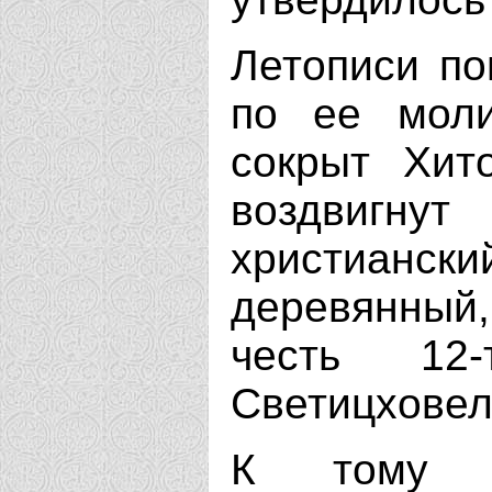
Летописи по
по ее моли
сокрыт Хит
воздвигн
христиан
деревянный
честь 12-
Светицховел
К тому 