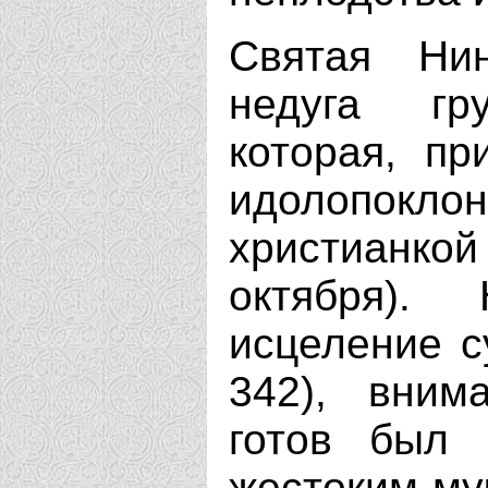
Святая Ни
недуга гр
которая, пр
идолопокло
христианкой
октября).
исцеление с
342), вним
готов был 
жестоким му