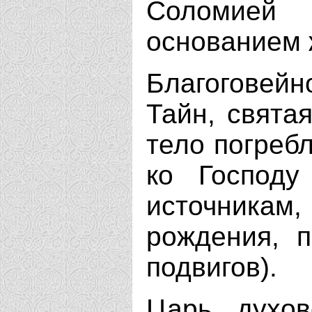
Соломией 
основанием 
Благоговей
Тайн, свята
тело погреб
ко Господу
источникам
рождения, п
подвигов).
Царь, духов