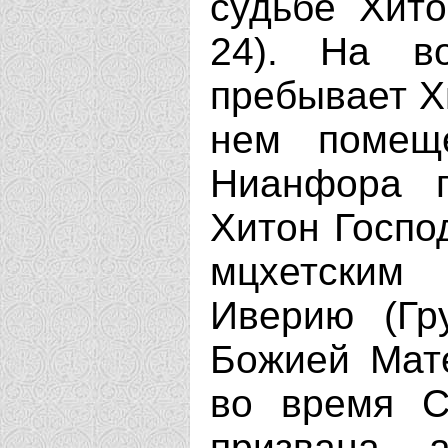
судьбе Хито
24). На в
пребывает Х
нем помеще
Нианфора п
Хитон Госпо
мцхетским
Иверию (Гр
Божией Мат
во время С
призвана 