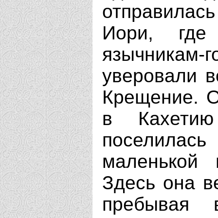
отправилась
Иори, где
язычникам
уверовали в
Крещение. О
в Кахетию
поселилас
маленькой 
Здесь она в
пребывая 