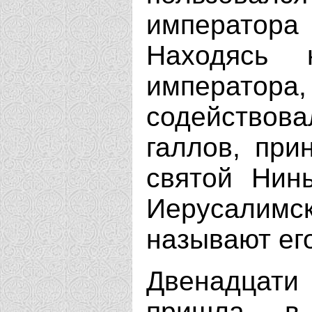
императора
Находясь
императора,
содействов
галлов, при
святой Нин
Иерусалимск
называют ег
Двенадцати 
пришла в