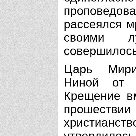
проповедо
рассеялся м
своими л
совершилось
Царь Мири
Ниной от 
Крещение вм
прошествии 
христиа
утвердилось 