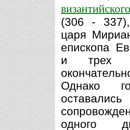
византийско
(306 - 337)
царя Мириан
епископа Ев
и трех ди
окончатель
Однако г
оставалис
сопровожде
одного д