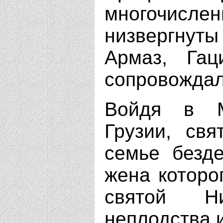
многочис
низвергнут
Армаз, Га
сопровождал
Войдя в М
Грузии, св
семье безде
жена которо
святой Н
неплодства 