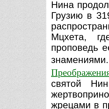
Нина продол
Грузию в 31
распростр
Мцхета, гд
проповедь е
знамени
Преображени
святой Нин
жертвопри
жрецами в п