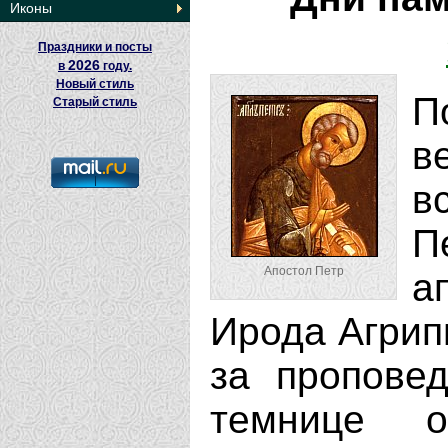
Иконы
Праздники и посты
2026
в
году.
Новый стиль
П
Старый стиль
в
в
П
Апостол Петр
а
Ирода Агрип
за пропове
темнице 