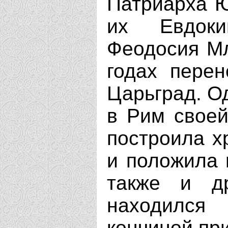
Патриарха Ю
их Евдоки
Феодосия Мл
годах пере
Царьград. О
в Рим своей
построила х
и положила 
также и др
находился
кончиной пр