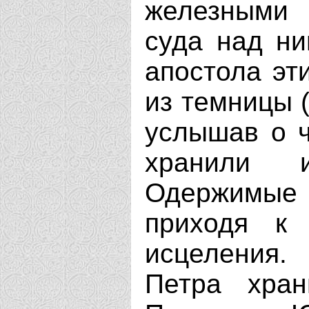
железными 
суда над ни
апостола эт
из темницы (
услышав о ч
хранили и
Одержимы
приходя к
исцеления.
Петра хра