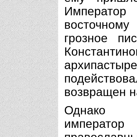
Император 
восточному
грозное пи
Констан
архипастыр
подействова
возвращен н
Однако в
императо