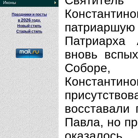
Святител
Иконы
Константин
Праздники и посты
2026
в
году.
патриаршу
Новый стиль
Старый стиль
Патриарха 
вновь вспых
Соборе,
Константи
присутств
восставали 
Павла, но п
оказалось 