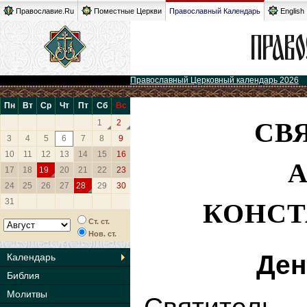
Православие.Ru
Поместные Церкви
Православный Календарь
English
Православный Церковный календарь 2026
Пн
Вт
Ср
Чт
Пт
Сб
Вс
СВ
1
2
3
4
5
6
7
8
9
10
11
12
13
14
15
16
17
18
19
20
21
22
23
24
25
26
27
28
29
30
КОНС
31
Ст. ст.
Нов. ст.
Ден
Календарь
Библия
Молитвы