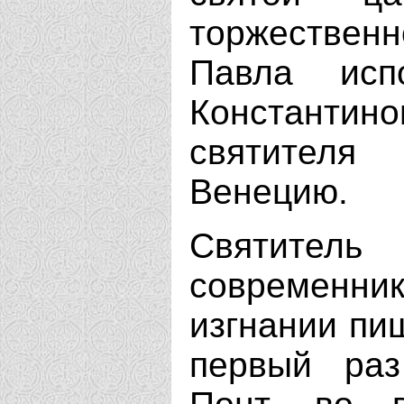
торжественн
Павла исп
Константин
святител
Венецию.
Святител
современни
изгнании пиш
первый раз