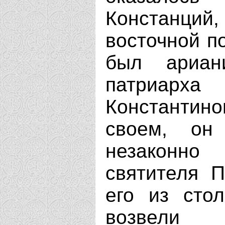
Констанци
восточной п
был ариан
патриар
Константи
своем, он
незаконно
святителя П
его из сто
возвели