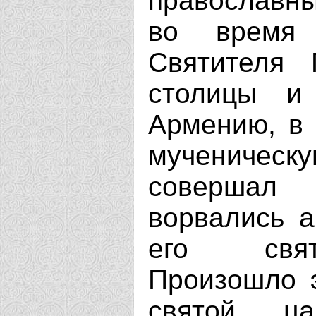
православны
во время 
Святителя 
столицы и
Армению, в 
мученическу
совершал 
ворвались а
его свят
Произошло э
святой ц