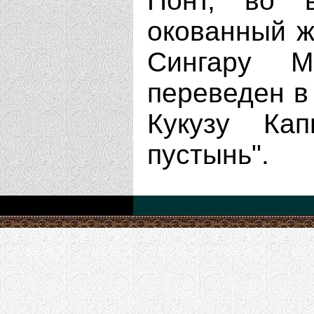
Понт, во в
окованный ж
Сингару М
переведен в 
Кукузу Кап
пустынь".