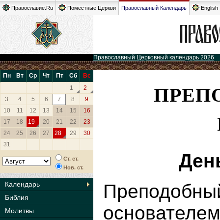
Православие.Ru
Поместные Церкви
Православный Календарь
English
Православный Церковный календарь 2026
Пн
Вт
Ср
Чт
Пт
Сб
Вс
ПРЕП
1
2
3
4
5
6
7
8
9
10
11
12
13
14
15
16
17
18
19
20
21
22
23
24
25
26
27
28
29
30
31
Ден
Ст. ст.
Нов. ст.
Календарь
Преподобны
Библия
основателе
Молитвы