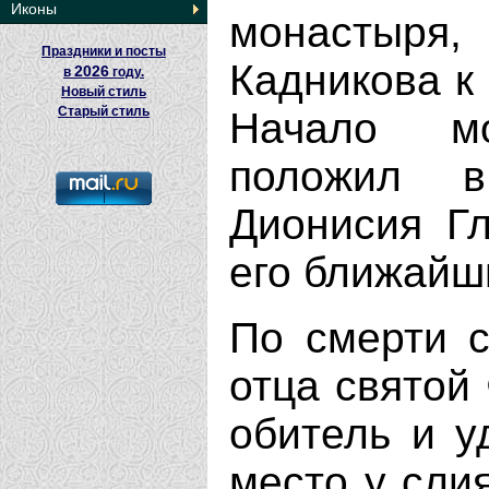
Иконы
монастыря
Праздники и посты
Кадникова к 
2026
в
году.
Новый стиль
Старый стиль
Начало м
положил в
Дионисия Г
его ближайш
По смерти с
отца святой
обитель и у
место у сли