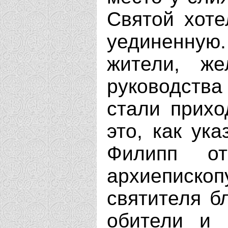
Святой хоте
уединенную
жители, же
руководств
стали прихо
это, как ук
Филипп о
архиеписко
святителя б
обители и 