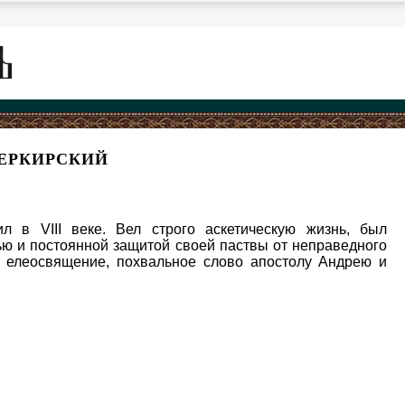
КЕРКИРСКИЙ
л в VIII веке. Вел строго аскетическую жизнь, был
ю и постоянной защитой своей паствы от неправедного
а елеосвящение, похвальное слово апостолу Андрею и