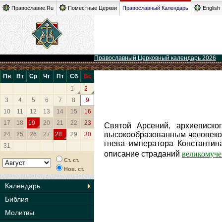
Православие.Ru
Поместные Церкви
Православный Календарь
English
Православный Церковный календарь 2026
Пн
Вт
Ср
Чт
Пт
Сб
Вс
1
2
3
4
5
6
7
8
9
10
11
12
13
14
15
16
17
18
19
20
21
22
23
Святой Арсений, архиеписко
высокообразованным человеко
24
25
26
27
28
29
30
гнева императора Константин
31
великомуч
описание страданий
Ст. ст.
Нов. ст.
Календарь
Библия
Молитвы