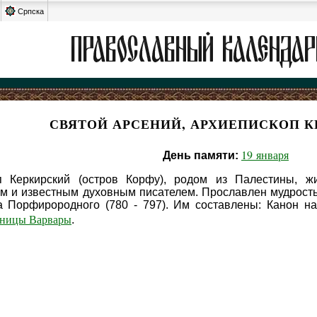
Српска
СВЯТОЙ АРСЕНИЙ, АРХИЕПИСКОП 
19 января
День памяти:
п Керкирский (остров Корфу), родом из Палестины, жи
м и известным духовным писателем. Прославлен мудрость
а Порфирородного (780 - 797). Им составлены: Канон н
еницы Варвары
.