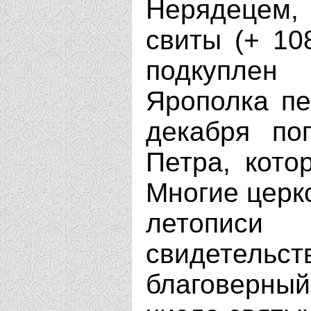
Нерядецем,
свиты (+ 10
подкуплен
Ярополка пе
декабря по
Петра, кото
Многие церк
летописи 
свидетель
благоверный