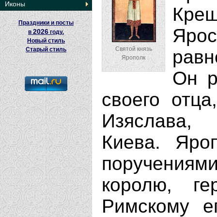
Иконы
Кре
Праздники и посты
Ярос
2026
в
году.
Новый стиль
Святой князь
Старый стиль
равн
Ярополк
Он р
своего отца
Изяслава, 
Киева. Яро
поручения
королю, ге
Римскому е