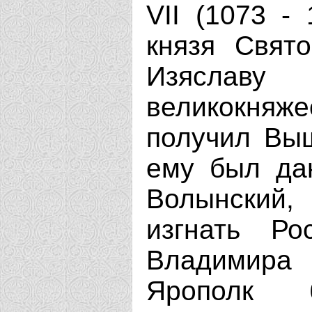
VII (1073 -
князя Свят
Изясла
великокняж
получил Выш
ему был да
Волынский
изгнать Ро
Владимира
Ярополк 