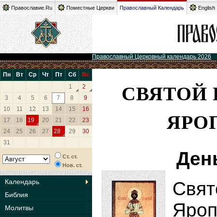
Православие.Ru
Поместные Церкви
Православный Календарь
English
Православный Церковный календарь 2026
Пн
Вт
Ср
Чт
Пт
Сб
Вс
СВЯТОЙ 
1
2
3
4
5
6
7
8
9
10
11
12
13
14
15
16
ЯРО
17
18
19
20
21
22
23
24
25
26
27
28
29
30
31
Ден
Ст. ст.
Нов. ст.
Календарь
Свя
Библия
Яроп
Молитвы