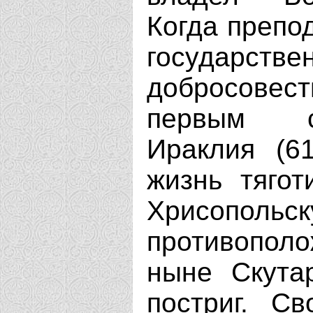
Когда препо
государств
добросовест
первым с
Ираклия (6
жизнь тягот
Хрисопо
противопол
ныне Скутар
постриг. С