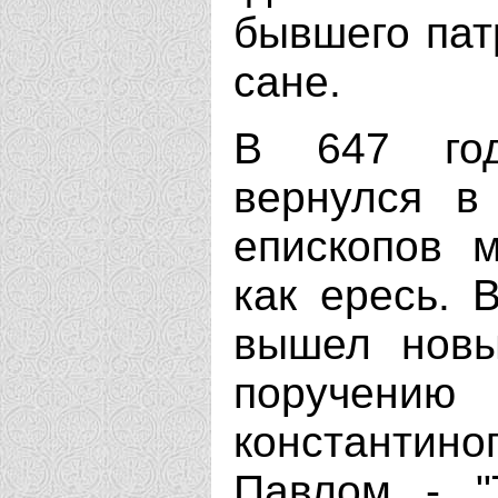
бывшего пат
сане.
В 647 год
вернулся в
епископов 
как ересь. 
вышел новы
поруче
константи
Павлом - "