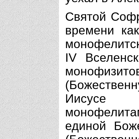
Святой Софр
времени ка
монофелитск
IV Вселенск
монофизито
(Божествен
Иисусе 
монофелита
единой Бож