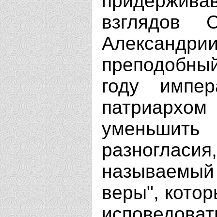
придержи
взглядов 
Александр
преподобный
году импе
патриарх
уменьши
разногла
называемый
веры", кото
исповедоват