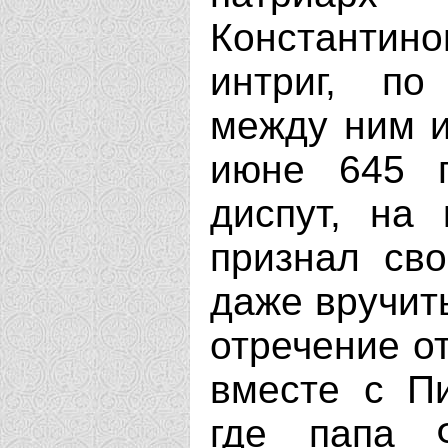
Константин
интриг, по
между ним 
июне 645 г
диспут, на
признал св
даже вручит
отречение о
вместе с П
где папа 