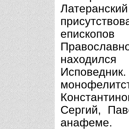
Латеранск
присутст
епископов
Православно
находился
Исповед
монофелит
Константи
Сергий, Па
анафеме.