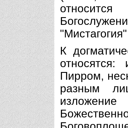
относитс
Богослуж
"Мистагогия"
К догматиче
относятся:
Пирром, неск
разным ли
изложение 
Божественно
Боговопл