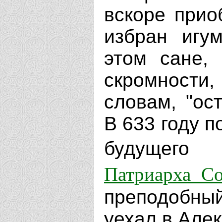
вскоре прио
избран игу
этом сане,
скромности
словам, "ос
В 633 году п
будущег
Патриарха С
преподобный
уехал в Але