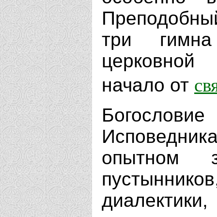
Преподобны
три гимн
церковной
св
начало от
Богослови
Исповедника
опытном з
пустынников
диалект