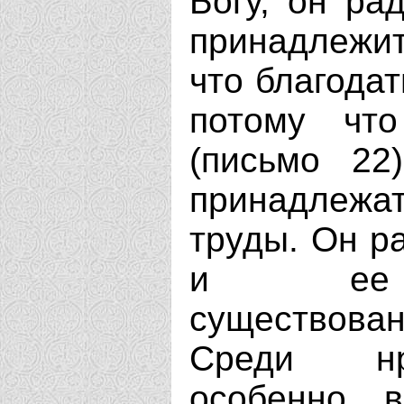
Богу, он ра
принадлежи
что благодат
потому чт
(письмо 22
принадлеж
труды. Он р
и ее со
существован
Среди нр
особенно 