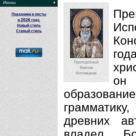
Иконы
Пр
Праздники и посты
2026
в
году.
Ис
Новый стиль
Старый стиль
Кон
год
Преподобный
хри
Максим
Исповедник
он 
образован
грамматику,
древних ав
владел Бог