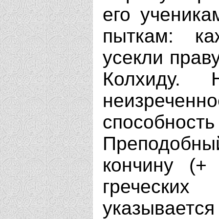
его ученика
пыткам: к
усекли праву
Колхиду.
неизреченн
способнос
Преподобны
кончину (+
греческих
указывается