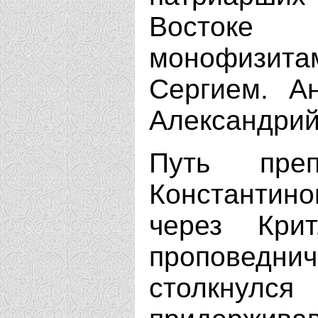
Востоке 
монофизитам
Сергием. А
Александрий
Путь пре
Константино
через Кри
проповеднич
столкну