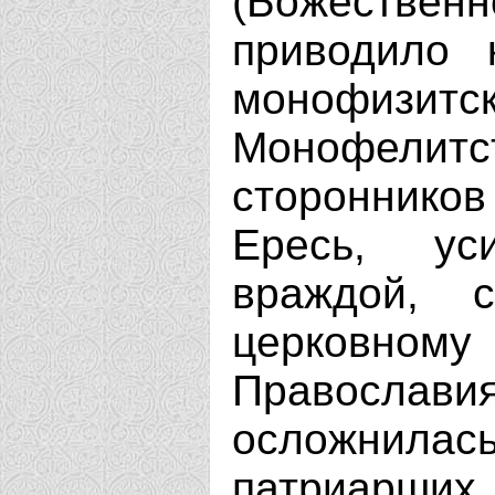
(Божествен
приводило 
монофиз
Монофелитс
сторонников
Ересь, ус
враждой, с
церковному 
Православ
осложнилась
патриарших 