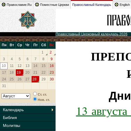
Православие.Ru
Поместные Церкви
Православный Календарь
English
Православный Церковный календарь 2026
Пн
Вт
Ср
Чт
Пт
Сб
Вс
ПРЕП
1
2
3
4
5
6
7
8
9
10
11
12
13
14
15
16
17
18
19
20
21
22
23
24
25
26
27
28
29
30
31
Дни
Ст. ст.
Нов. ст.
13 августа
Календарь
Библия
Молитвы