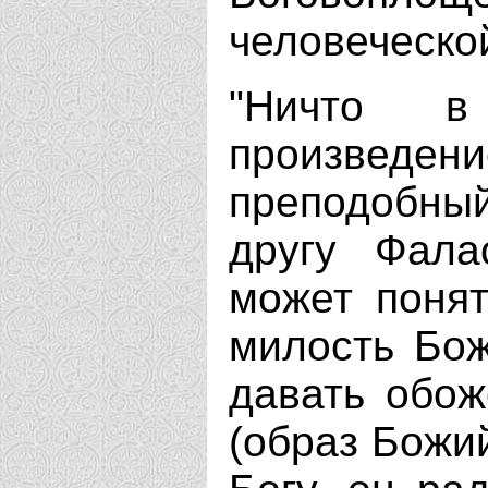
человеческо
"Ничто 
произведе
преподобный
другу Фала
может понят
милость Бож
давать обож
(образ Божи