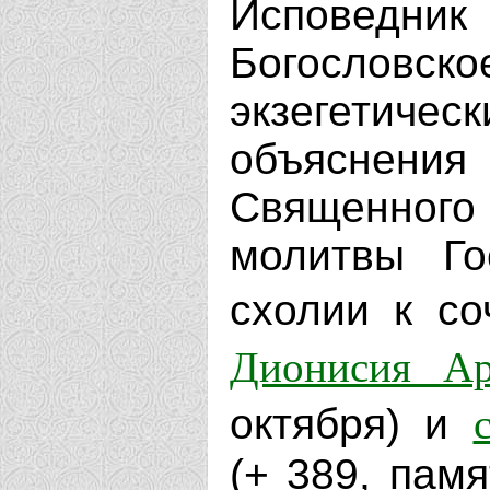
Исповедник
Богослов
экзегетич
объяснен
Священног
молитвы Го
схолии к с
Дионисия Ар
октября) и
(+ 389, памя