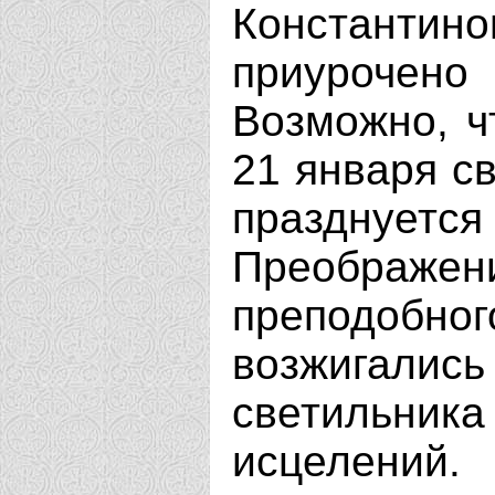
Константи
приурочено
Возможно, ч
21 января св
празднует
Преображен
преподоб
возжигалис
светильника
исцелений