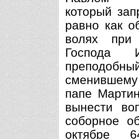
который зап
равно как о
волях при
Господа 
преподобн
сменившему
папе Мартин
вынести во
соборное о
октябре 