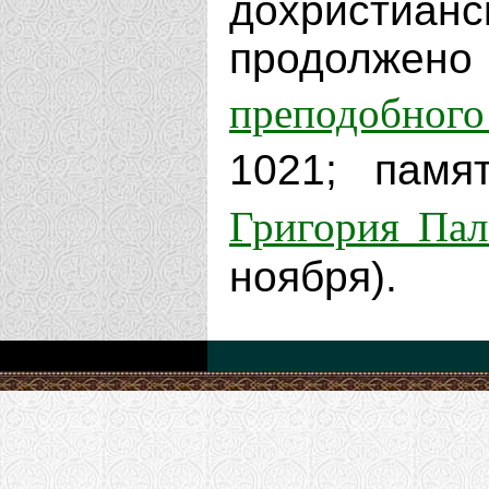
дохристиа
продолжен
преподобного
1021; пам
Григория Па
ноября).