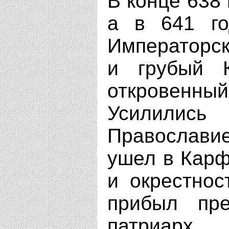
В конце 638 
а в 641 го
Императорск
и грубый К
откровенны
Усилились
Православ
ушел в Карф
и окрестнос
прибыл пре
патриар