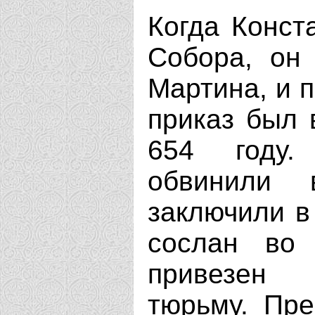
Когда Конст
Собора, он 
Мартина, и 
приказ был 
654 году.
обвинили 
заключили в
сослан во
привезен 
тюрьму. Пре