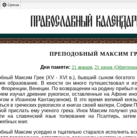
Српска
ПРЕПОДОБНЫЙ МАКСИМ Г
21 января
21 июня (Обретени
Дни памяти:
,
бный Максим Грек (XV - XVI в.), бывший сыном богатого г
ее образование. В юности он много путешествовал и из
 Флоренции, Венеции. По возвращении на родину прибыл на
ием изучал древние рукописи, оставленные на Афоне ин
гом и Иоанном Кантакузеном). В это время великий княз
ться в греческих рукописях и книгах своей матери, Софии 
бой прислать ему ученого грека. Инок Максим получил ук
ти на славянский язык толкование на Псалтирь, затем
жебных книг.
бный Максим усердно и тщательно старался исполнять все 