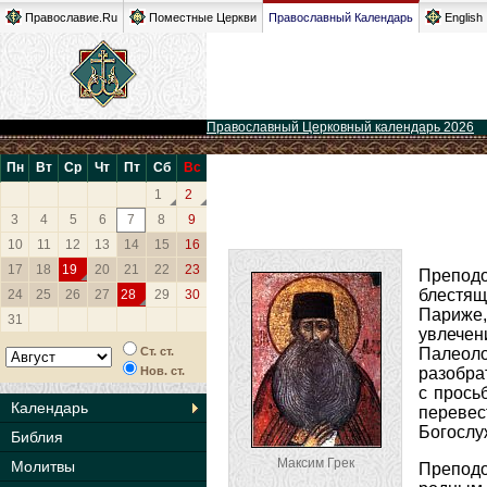
Православие.Ru
Поместные Церкви
Православный Календарь
English
Православный Церковный календарь 2026
Пн
Вт
Ср
Чт
Пт
Сб
Вс
1
2
3
4
5
6
7
8
9
10
11
12
13
14
15
16
17
18
19
20
21
22
23
Преподо
блестящ
24
25
26
27
28
29
30
Париже,
31
увлечен
Ст. ст.
Палеоло
Нов. ст.
разобра
с прось
Календарь
перевес
Богослу
Библия
Максим Грек
Молитвы
Преподо