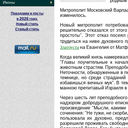
родным 
Иконы
Митрополит Московский Варлаа
Праздники и посты
изменилось.
2026
в
году.
Новый стиль
Новый митрополит потребова
Старый стиль
решительно отказался от этого
простоты". Этот отказ посея
трудиться на ниве духовного 
Златоуста
на Евангелия от Матфе
Когда великий князь намеревал
"Главы поучительные к начал
животным страстям. Преподобн
Неточности, обнаруженные в п
темнице, но среди страданий
избавишься вечных мук". В те
манною препитавый Израиля в п
Через шесть лет преподобног
надзором добродушного еписк
произведение "Мысли, какими и
сочинения: "Не тужи, не скорби
пользовала их духовно, пред
разрешили проживать свободно