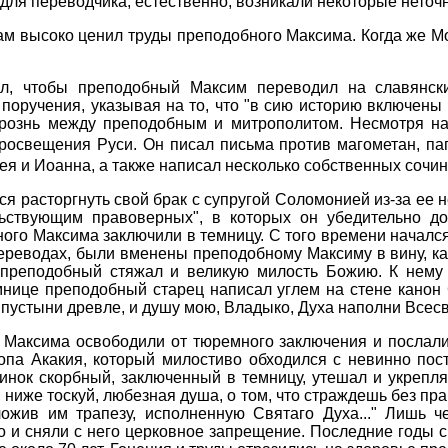
для переводчика, естественно, возникали некоторые неточн
м высоко ценил труды преподобного Максима. Когда же М
л, чтобы преподобный Максим переводил на славянск
 поручения, указывая на то, что "в сию историю включены
л рознь между преподобным и митрополитом. Несмотря 
просвещения Руси. Он писал письма против магометан, п
я и Иоанна, а также написал несколько собственных сочин
ся расторгнуть свой брак с супругой Соломонией из-за ее
ьствующим правоверных", в которых он убедительно до
ого Максима заключили в темницу. С того времени началс
ереводах, были вменены преподобному Максиму в вину, к
 преподобный стяжал и великую милость Божию. К нему я
мнице преподобный старец написал углем на стене канон 
устыни древле, и душу мою, Владыко, Духа наполни Всесвят
о Максима освободили от тюремного заключения и послал
опа Акакия, который милостиво обходился с невинно по
нок скорбный, заключенный в темницу, утешал и укреплял
, ниже тоскуй, любезная душа, о том, что страждешь без пра
ложив им трапезу, исполненную Святаго Духа..." Лишь 
 и сняли с него церковное запрещение. Последние годы 