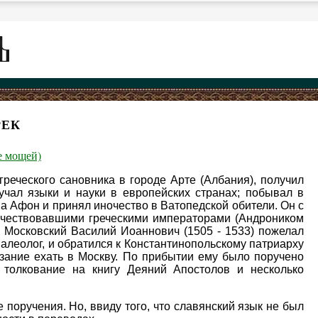
РЕК
е мощей)
реческого сановника в городе Арте (Албания), получил
учал языки и науки в европейских странах; побывал в
 Афон и принял иночество в Ватопедской обители. Он с
очествовавшими греческими императорами (Андроником
ь Московский Василий Иоаннович (1505 - 1533) пожелал
Палеолог, и обратился к Константинопольскому патриарху
азание ехать в Москву. По прибытии ему было поручено
 толкование на книгу Деяний Апостолов и несколько
поручения. Но, ввиду того, что славянский язык не был