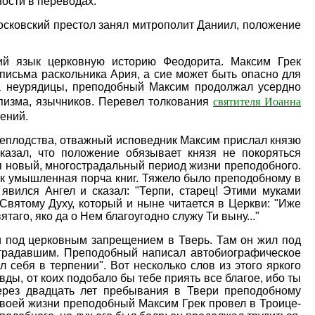
ости в переводах.
осковский престол занял митрополит Даниил, положение
ий язык церковную историю Феодорита. Максим Грек
 письма раскольника Ария, а сие может быть опасно для
на неурядицы, преподобный Максим продолжал усердно
святителя Иоанна
апизма, язычников. Перевел толкования
ений.
 неплодства, отважный исповедник Максим прислал князю
казал, что положение обязывает князя не покоряться
я новый, многострадальный период жизни преподобного.
ак умышленная порча книг. Тяжело было преподобному в
вился Ангел и сказал: "Терпи, старец! Этими муками
Святому Духу, который и ныне читается в Церкви: "Иже
аго, яко да о Нем благоугодно служу Ти выну..."
и под церковным запрещением в Тверь. Там он жил под
страдавшим. Преподобный написал автобиографическое
 себя в терпении". Вот несколько слов из этого яркого
вды, от коих подобало бы тебе приять все благое, ибо ты
через двадцать лет пребывания в Твери преподобному
своей жизни преподобный Максим Грек провел в Троице-