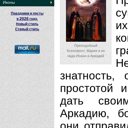
П
Иконы
су
Праздники и посты
2026
в
году.
их
Новый стиль
Старый стиль
ко
Преподобный
г
Ксенофонт, Мария и их
чада Иоанн и Аркадий
Н
знатность,
простотой 
дать свои
Аркадию, б
они отправи