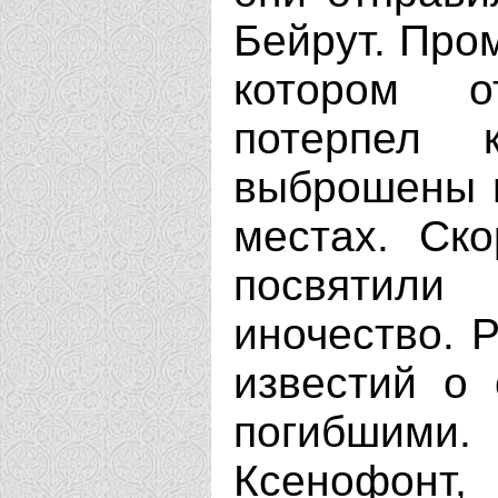
Бейрут. Про
котором о
потерпел 
выброшены в
местах. Ско
посвятили
иночество. 
известий о 
погибшими
Ксенофонт