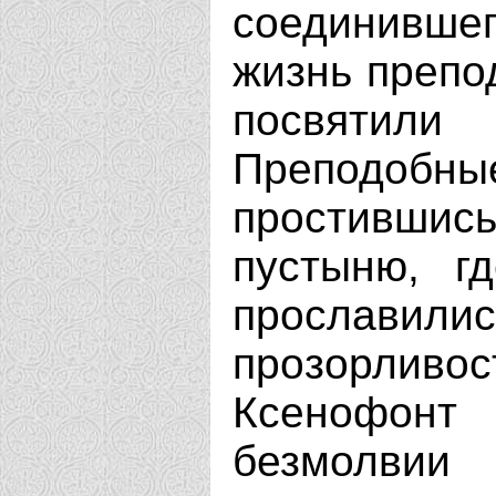
соединивше
жизнь препо
посвятили 
Преподоб
простившис
пустыню, г
прославили
прозорливо
Ксенофонт
безмолвии 