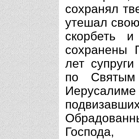
сохранял тв
утешал свою
скорбеть и
сохранены Г
лет супруги
по Святым
Иерусал
подвизавши
Обрадованн
Господа