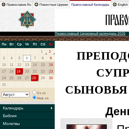
Православие.Ru
Поместные Церкви
Православный Календарь
English
Православный Церковный календарь 2026
Пн
Вт
Ср
Чт
Пт
Сб
Вс
ПРЕПОД
1
2
3
4
5
6
7
8
9
10
11
12
13
14
15
16
СУПР
17
18
19
20
21
22
23
24
25
26
27
28
29
30
СЫНОВЬЯ 
31
Ст. ст.
Нов. ст.
Ден
Календарь
Библия
Молитвы