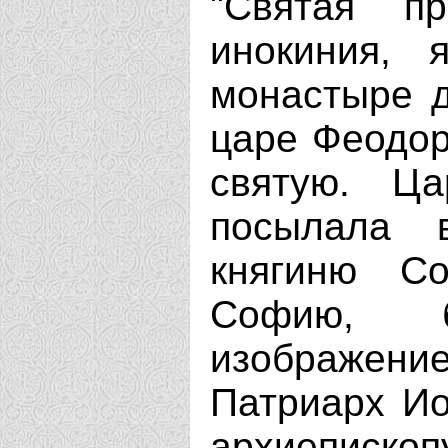
"Святая п
инокиния, 
монастыре д
царе Феодор
святую. Ц
посылала 
княгиню С
Софию, 
изображени
Патриарх Ио
архиеписко