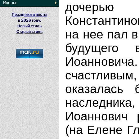
Иконы
дочерь
Праздники и посты
Константино
2026
в
году.
Новый стиль
на нее пал 
Старый стиль
будущего 
Иоаннови
счастливы
оказалась 
наследника
Иоаннович 
(на Елене Гл