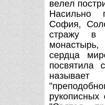
велел постр
Насильно 
София, Сол
стражу в 
монастырь, 
сердца мир
посвятила с
называет
"преподо
рукописных 