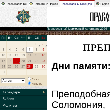
Православие.Ru
Поместные Церкви
Православный Календарь
English
Православный Церковный календарь 2026
Пн
Вт
Ср
Чт
Пт
Сб
Вс
ПРЕ
1
2
3
4
5
6
7
8
9
10
11
12
13
14
15
16
17
18
19
20
21
22
23
Дни памяти
24
25
26
27
28
29
30
31
Ст. ст.
Нов. ст.
Преподо
Календарь
Библия
Соломония,
Молитвы