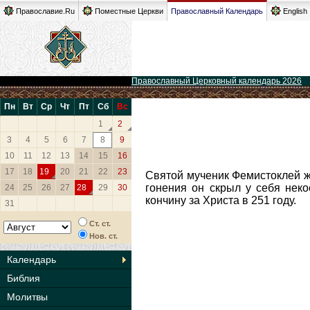
Православие.Ru
Поместные Церкви
Православный Календарь
English
Православный Церковный календарь 2026
Пн
Вт
Ср
Чт
Пт
Сб
Вс
1
2
3
4
5
6
7
8
9
10
11
12
13
14
15
16
17
18
19
20
21
22
23
Святой мученик Фемистоклей жи
гонения он скрыл у себя нек
24
25
26
27
28
29
30
кончину за Христа в 251 году.
31
Ст. ст.
Нов. ст.
Календарь
Библия
Молитвы