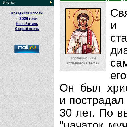
Иконы
Св
Праздники и посты
2026
в
году.
и 
Новый стиль
Старый стиль
с
ди
Первомученик и
са
архидиакон Стефан
ег
Он был хри
и пострадал 
30 лет. По 
"начаток му