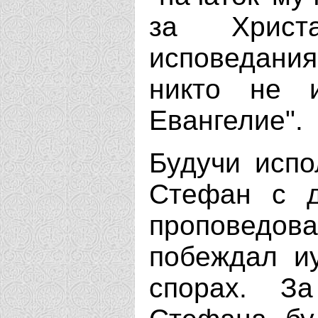
за Христ
исповедан
никто не 
Евангелие".
Будучи испо
Стефан с д
проповедов
побеждал иу
спорах. З