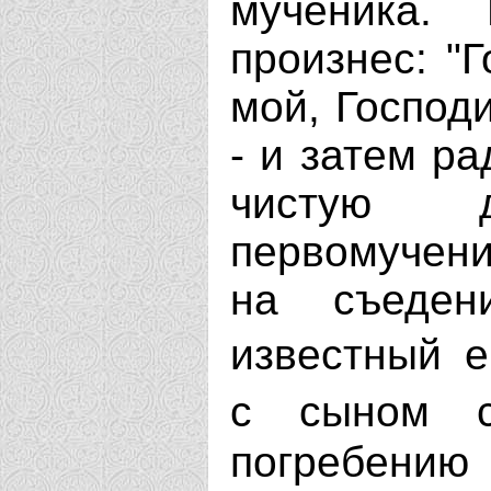
мученика.
произнес: "
мой, Господи
- и затем р
чистую 
первомучен
на съеден
известный 
с сыном 
погребен