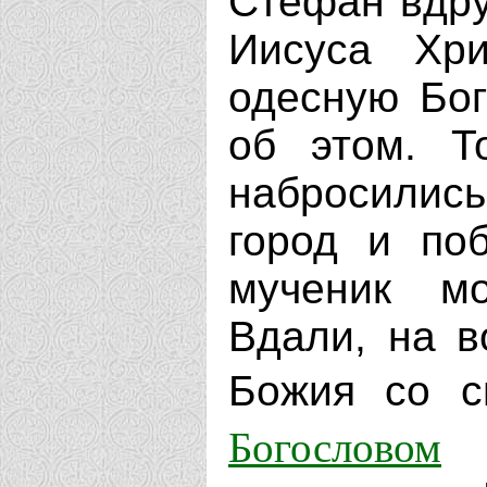
Стефан вдру
Иисуса Хри
одесную Бог
об этом. Т
набросились
город и по
мученик м
Вдали, на в
Божия со 
Богословом
и