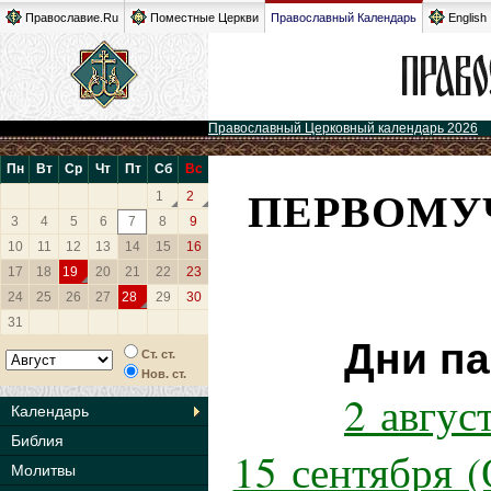
Православие.Ru
Поместные Церкви
Православный Календарь
English
Православный Церковный календарь 2026
Пн
Вт
Ср
Чт
Пт
Сб
Вс
ПЕРВОМУ
1
2
3
4
5
6
7
8
9
10
11
12
13
14
15
16
17
18
19
20
21
22
23
24
25
26
27
28
29
30
31
Дни па
Ст. ст.
Нов. ст.
2 авгус
Календарь
Библия
15 сентября 
Молитвы