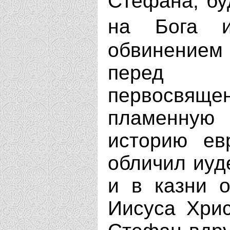
Стефана, бу
на Бога
обвинением
перед 
первосвящ
пламенную 
историю ев
обличил иуд
и в казни 
Иисуса Хрис