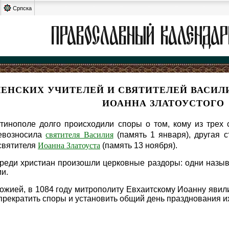
Српска
ЕНСКИХ УЧИТЕЛЕЙ И СВЯТИТЕЛЕЙ ВАСИЛИ
ИОАННА ЗЛАТОУСТОГО
тинополе долго происходили споры о том, кому из трех 
святителя Василия
евозносила
(память 1 января), другая 
Иоанна Златоуста
святителя
(память 13 ноября).
среди христиан произошли церковные раздоры: одни назыв
и.
ожией, в 1084 году митрополиту Евхаитскому Иоанну явилис
прекратить споры и установить общий день празднования и