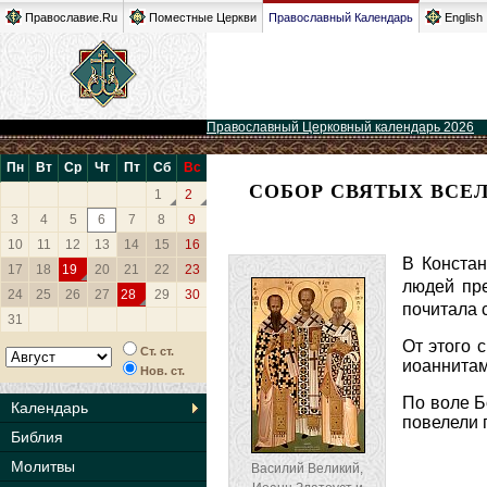
Православие.Ru
Поместные Церкви
Православный Календарь
English
Православный Церковный календарь 2026
Пн
Вт
Ср
Чт
Пт
Сб
Вс
СОБОР СВЯТЫХ ВСЕЛ
1
2
3
4
5
6
7
8
9
10
11
12
13
14
15
16
В Констан
17
18
19
20
21
22
23
людей пр
24
25
26
27
28
29
30
почитала 
31
От этого 
Ст. ст.
иоаннитам
Нов. ст.
По воле Б
Календарь
повелели 
Библия
Молитвы
Василий Великий,