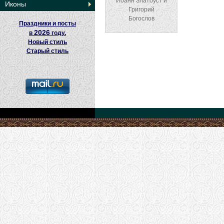
Иоанн Златоуст и
Иконы
Григорий
Богослов
Праздники и посты
2026
в
году.
Новый стиль
Старый стиль