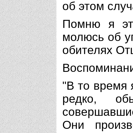
об этом случ
Помню я эт
молюсь об у
обителях Отц
Воспоминани
"В то время 
редко, об
совершавш
Они произв