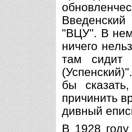
обновленч
Введенский 
"ВЦУ". В нем
ничего нельз
там сидит 
(Успенский)"
бы сказать
причинить вр
дивный епис
В 1928 году