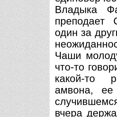
Владыка Ф
преподает 
один за друг
неожиданнос
Чаши молод
что-то говор
какой-то 
амвона, ее
случившемся
вчера держа