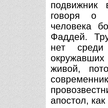
подвижник
говоря о 
человека б
Фаддей. Тру
нет среди
окружавших
живой, пот
современ
провозвестн
апостол, как