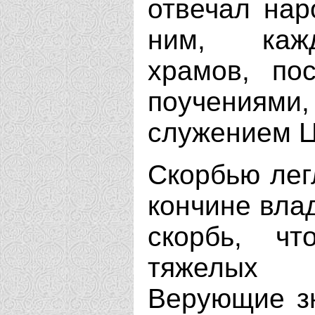
отвечал нар
ним, каж
храмов, по
поучения
служением Ц
Скорбью лег
кончине вла
скорбь, ч
тяжелых 
Верующие зн