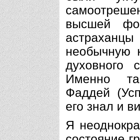
самоотреш
высшей фо
астрахан
необычную к
духовного 
Именно та
Фаддей (Усп
его знал и в
Я неоднокра
состояние гр