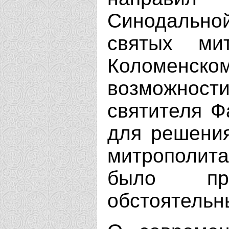
Синодальной
святых ми
Коломенско
возможности
святителя Фа
для решения
митрополит
было пр
обстоятельны