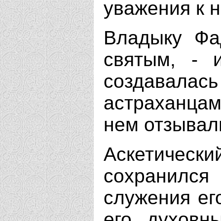
уважения к н
Владыку Фад
святым, - 
создавалас
астраханцами
нем отзывали
Аскетически
сохранился
служения ег
его духовн