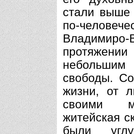
стали выше 
по-человече
Владимиро-
протяжен
небольшим
свободы. Со
жизни, от 
своими м
житейская с
были угл