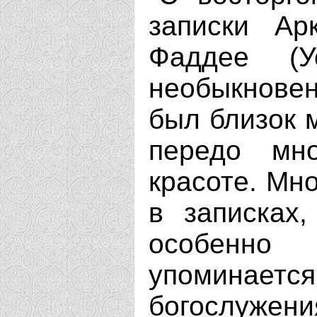
записки Ар
Фаддее (У
необыкнове
был близок 
передо мн
красоте. Мно
в записках
особенно
упомина
богослуж