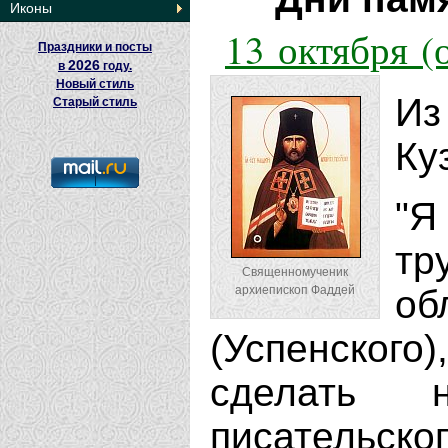
Иконы
13 октября (
Праздники и посты
2026
в
году.
Новый стиль
И
Старый стиль
Ку
"Я
тр
Священномученик
архиепископ Фаддей
об
(Успенского
сделать 
писатель