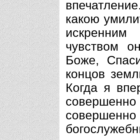
впечатление
какою умили
искренним
чувством о
Боже, Спас
концов земл
Когда я впе
совершен
соверше
богослужебн