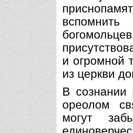
приснопамят
вспомнить
богомо
присутствов
и огромной 
из церкви до
В сознании
ореолом св
могут заб
единоверчес