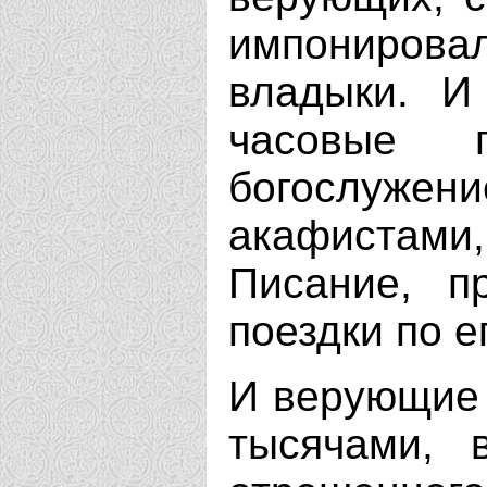
импонирова
владыки. И
часовые 
богослуж
акафистам
Писание, п
поездки по е
И верующие 
тысячами, 