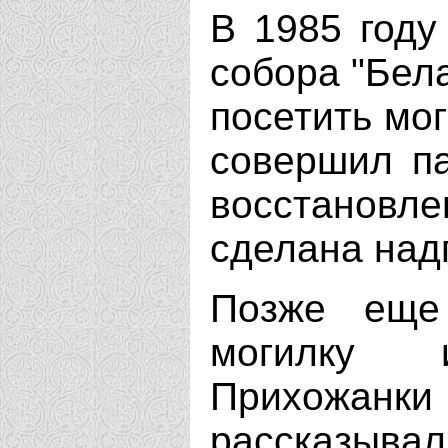
В 1985 году
собора "Бел
посетить мог
совершил па
восстановл
сделана над
Позже еще
могилку 
Прихожа
рассказыва