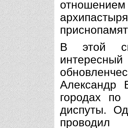
отношение
архипа
приснопамят
В этой св
интересн
обновлен
Александр 
городах по
диспуты. О
проводил