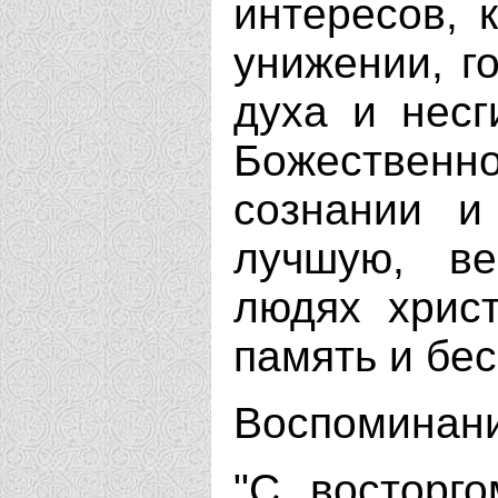
интересов, 
унижении, го
духа и несг
Божественн
сознании и
лучшую, в
людях христ
память и бесс
Воспоминан
"С восторг