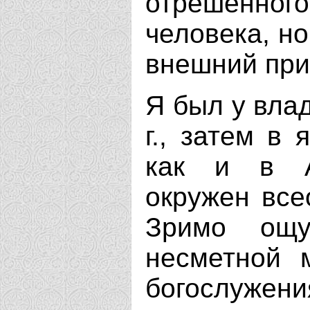
отрешенного 
человека, но
внешний при
Я был у вла
г., затем в 
как и в А
окружен вс
Зримо ощ
несметной 
богослуже