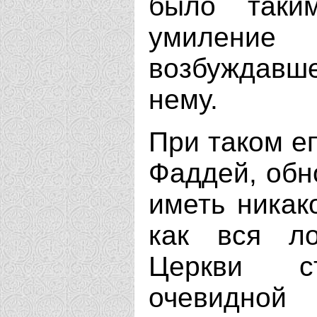
было таки
умиление 
возбуждав
нему.
При таком е
Фаддей, обн
иметь никако
как вся л
Церкви ст
очевидной