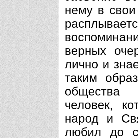
нему в свои 
расплыв
воспоминан
верных очер
лично и знае
таким обра
общества 
человек, к
народ и Св
любил до с