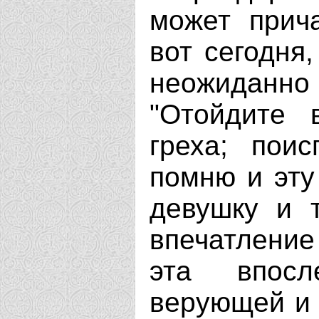
может прича
вот сегодня
неожиданн
"Отойдите 
греха; поис
помню и эту
девушку и 
впечатление
эта впосл
верующей и 