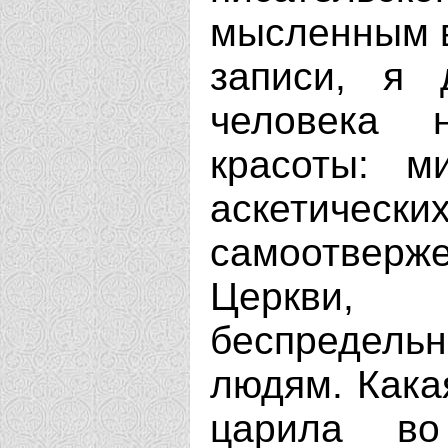
мысленным вз
записи, я 
человека 
красоты: м
аскетических
самоотвер
Церкви, 
беспредел
людям. Кака
царила во