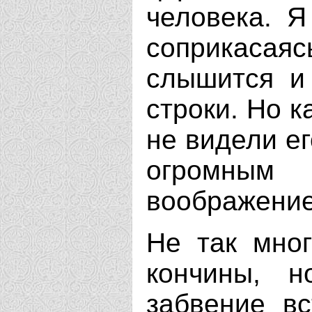
человека. Я
соприкасаяс
слышится и 
строки. Но к
не видели ег
огромны
воображени
Не так мно
кончины, 
забвение в