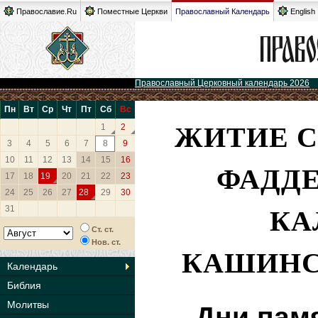
Православие.Ru
Поместные Церкви
Православный Календарь
English
Православный Церковный календарь 2026
Пн
Вт
Ср
Чт
Пт
Сб
Вс
ЖИТИЕ 
1
2
3
4
5
6
7
8
9
10
11
12
13
14
15
16
ФАДДЕ
17
18
19
20
21
22
23
24
25
26
27
28
29
30
КА
31
Ст. ст.
Нов. ст.
КАШИНСК
Календарь
Библия
Молитвы
Дни пам