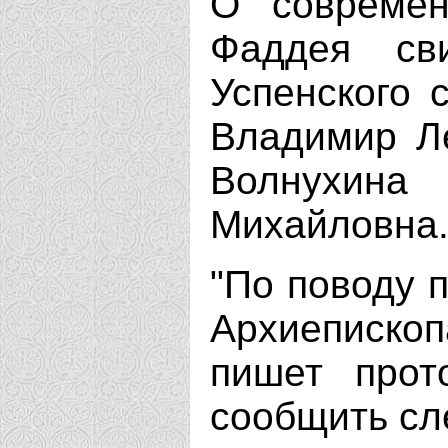
О современ
Фаддея сви
Успенского 
Владимир Л
Волнухина
Михайловна
"По поводу 
Архиеписко
пишет прот
сообщить с