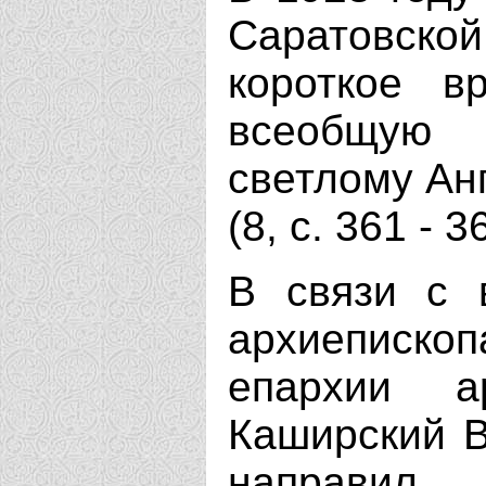
Саратовско
короткое в
всеобщую 
светлому Ан
(8, с. 361 - 3
В связи с 
архиеписк
епархии а
Каширский В
направил