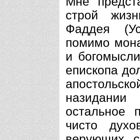
Мне предст
строй жиз
Фаддея (Ус
помимо мона
и богомысли
епископа до
апостольс
назидании
остальное 
чисто духо
верующих, с