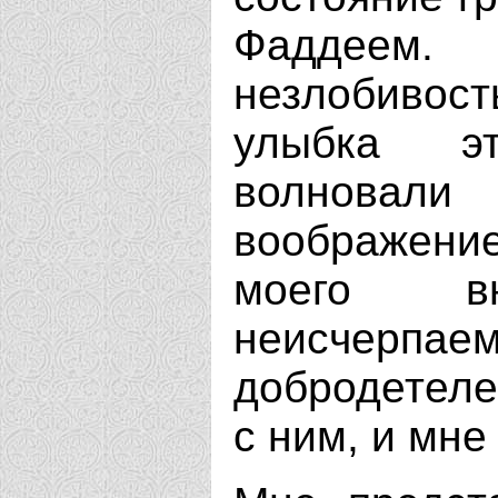
Фаддеем.
незлобиво
улыбка эт
волновал
воображени
моего вн
неисчерпаем
добродетеле
с ним, и мне