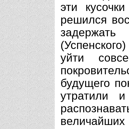
эти кусочки
решился вос
задержать
(Успенского
уйти совс
покровите
будущего по
утратили и
распознава
величайших