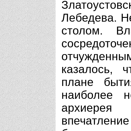
Златоусто
Лебедева. Н
столом. Вл
сосредоточ
отчужденны
казалось, 
плане быти
наиболее н
архиерея
впечатлен