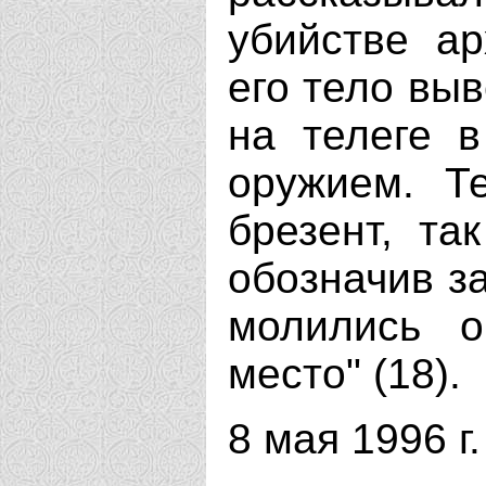
убийстве ар
его тело выв
на телеге 
оружием. Т
брезент, та
обозначив з
молились 
место" (18).
8 мая 1996 г.