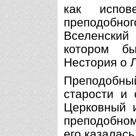
как испов
преподобног
Вселенский
котором б
Нестория о 
Преподобны
старости и 
Церковный и
преподобном
его казалась