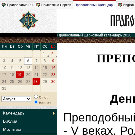
Православие.Ru
Поместные Церкви
Православный Календарь
English
Православный Церковный календарь 2026
Пн
Вт
Ср
Чт
Пт
Сб
Вс
ПРЕП
1
2
3
4
5
6
7
8
9
10
11
12
13
14
15
16
17
18
19
20
21
22
23
24
25
26
27
28
29
30
31
Ден
Ст. ст.
Нов. ст.
Календарь
Преподобный
Библия
- V веках. Р
Молитвы