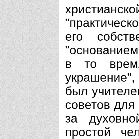
христиан
"практическ
его собств
"основанием
в то врем
украшение", 
был учителе
советов для 
за духовно
простой чел