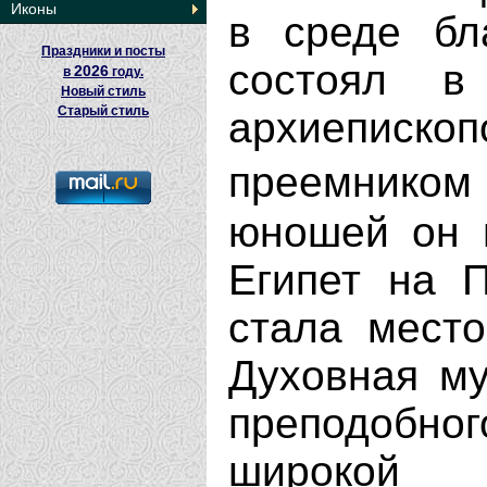
Иконы
в среде бл
Праздники и посты
состоял в
2026
в
году.
Новый стиль
Старый стиль
архиепископ
преемник
юношей он 
Египет на П
стала место
Духовная му
преподобног
широкой