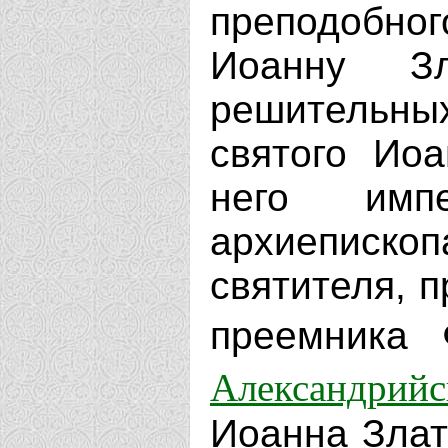
преподобн
Иоанну Зл
решительн
святого Ио
него имп
архиеписко
святителя, 
преемника
Александрийс
Иоанна Злат