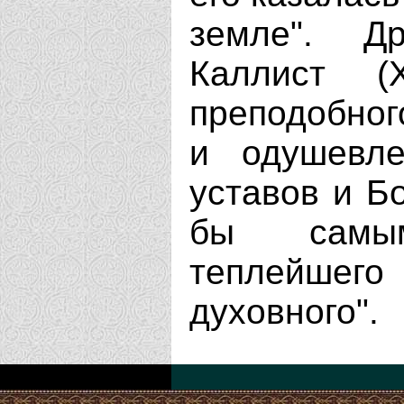
земле". Д
Каллист (
преподобног
и одушевле
уставов и Б
бы самы
теплейшег
духовного".