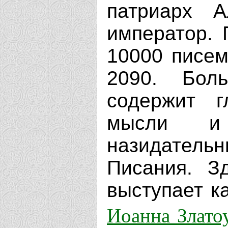
патриарх А
император. 
10000 писем
2090. Бол
содержит г
мысли и 
назидательн
Писания. З
выступает к
Иоанна Злато