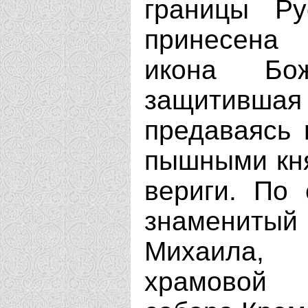
границы Ру
принесена
икона Бо
защитившая
предаваясь 
пышными кн
вериги. По
знамениты
Михаила, 
храмовой 