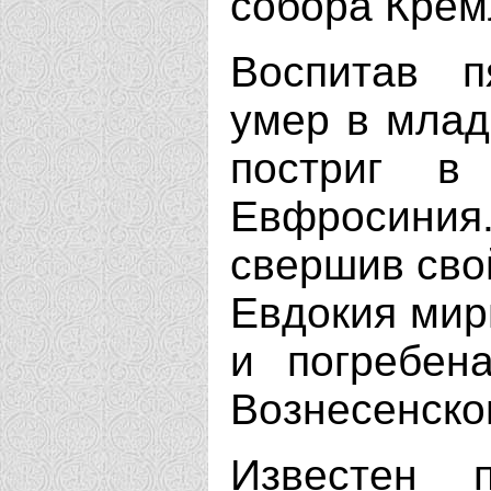
собора Крем
Воспитав п
умер в млад
постриг в
Евфросини
свершив сво
Евдокия мир
и погребен
Вознесенско
Известен п