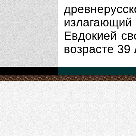
древнерус
излагающи
Евдокией св
возрасте 39 