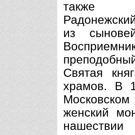
также П
Радонежский
из сынове
Восприе
преподобн
Святая кня
храмов. В 
Московско
женский мон
нашестви