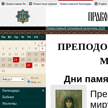
Православие.Ru
Поместные Церкви
Православный Календарь
English
Православный Церковный календарь 2026
Пн
Вт
Ср
Чт
Пт
Сб
Вс
ПРЕПОДО
1
2
3
4
5
6
7
8
9
10
11
12
13
14
15
16
М
17
18
19
20
21
22
23
24
25
26
27
28
29
30
31
Дни памя
Ст. ст.
Нов. ст.
Календарь
Пре
Библия
ми
Молитвы