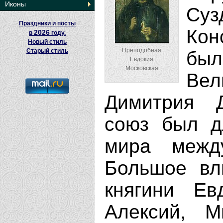
Иконы
Суз
Праздники и посты
Кон
2026
в
году.
Новый стиль
Преподобная
Старый стиль
был
Евдокия
Московская
Вел
Димитрия Д
союз был д
мира межд
Большое вл
княгини Ев
Алексий, М