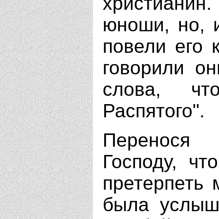
христианин.
юноши, но, 
повели его 
говорили он
слова, ч
Распятого".
Перенося 
Господу, ч
претерпеть 
была услыш