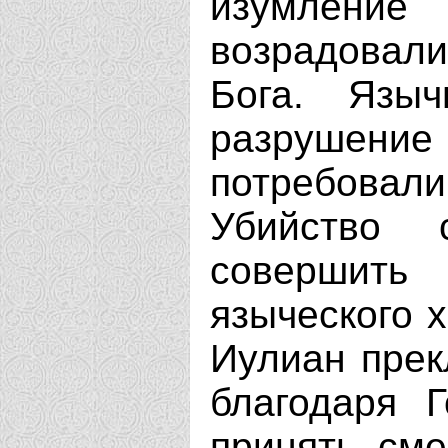
изумление
возрадовал
Бога. Язы
разрушение 
потребовал
Убийство 
совершить
языческого 
Иулиан прек
благодаря Г
принять сме