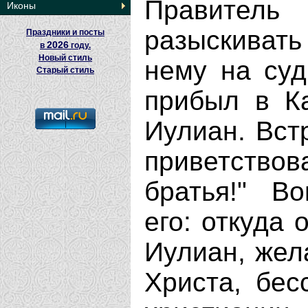
Правител
Иконы
разыскиват
Праздники и посты
2026
в
году.
Новый стиль
нему на суд
Старый стиль
прибыл в К
Иулиан. Вст
приветствов
братья!" В
его: откуда 
Иулиан, жел
Христа, бес