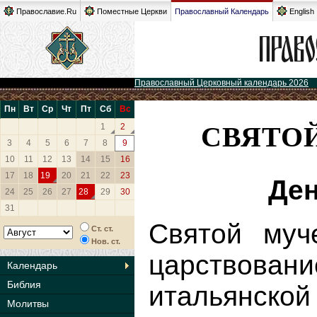
Православие.Ru
Поместные Церкви
Православный Календарь
English
Православный Церковный календарь 2026
Пн
Вт
Ср
Чт
Пт
Сб
Вс
СВЯТО
1
2
3
4
5
6
7
8
9
10
11
12
13
14
15
16
17
18
19
20
21
22
23
Ден
24
25
26
27
28
29
30
31
Святой муч
Ст. ст.
Нов. ст.
царствовани
Календарь
Библия
итальянск
Молитвы