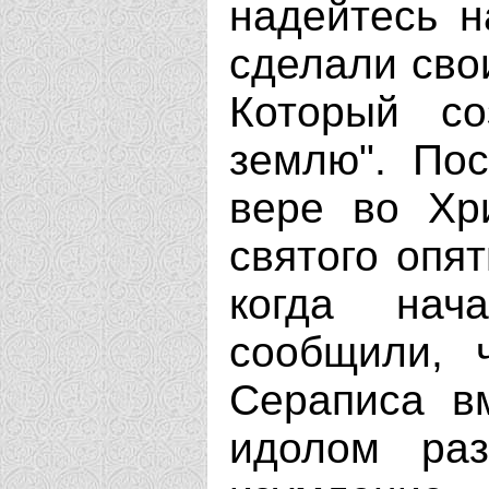
надейтесь н
сделали сво
Который с
землю". Пос
вере во Хр
святого опят
когда нач
сообщили, 
Сераписа в
идолом ра