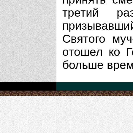
третий р
призывавш
Святого муч
отошел ко Г
больше врем