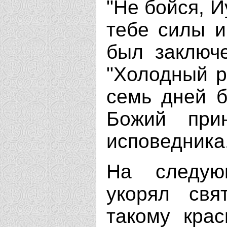
"Не бойся, И
тебе силы и
был заключ
"Холодный р
семь дней б
Божий при
исповедника
На следую
укорял свя
такому кра