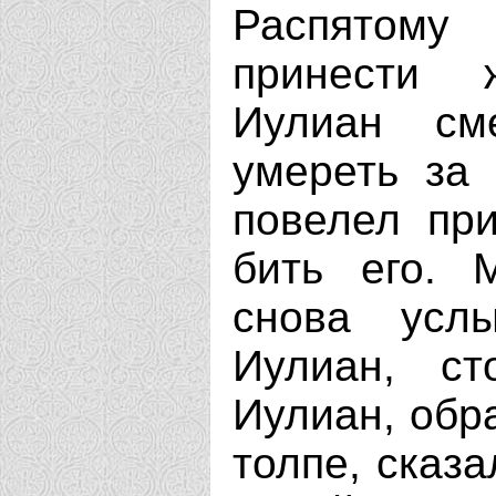
Распятому
принести 
Иулиан см
умереть за 
повелел пр
бить его. 
снова усл
Иулиан, ст
Иулиан, обр
толпе, сказа