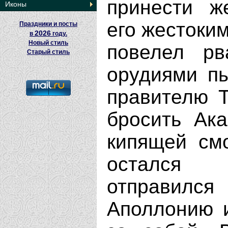
принести ж
Иконы
его жестоки
Праздники и посты
2026
в
году.
Новый стиль
повелел рв
Старый стиль
орудиями пы
правителю Т
бросить Ака
кипящей см
остался 
отправил
Аполлонию и