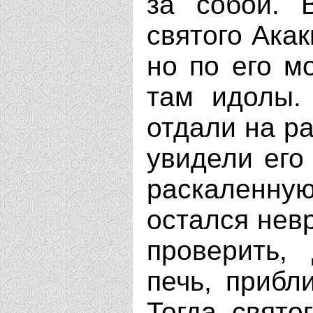
за собой. 
святого Акак
но по его м
там идолы.
отдали на ра
увидели его
раскаленную
остался нев
проверить,
печь, прибл
Тогда свято