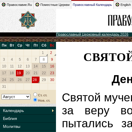
Православие.Ru
Поместные Церкви
Православный Календарь
English
Православный Церковный календарь 2026
Пн
Вт
Ср
Чт
Пт
Сб
Вс
СВЯТО
1
2
3
4
5
6
7
8
9
10
11
12
13
14
15
16
17
18
19
20
21
22
23
Ден
24
25
26
27
28
29
30
31
Святой муче
Ст. ст.
Нов. ст.
за веру во
Календарь
Библия
пытались за
Молитвы