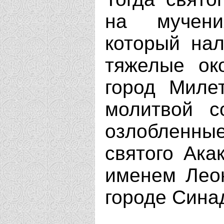
на мучени
который нал
тяжелые ок
город Миле
молитвой с
озлобленны
святого Ака
именем Леон
городе Сина