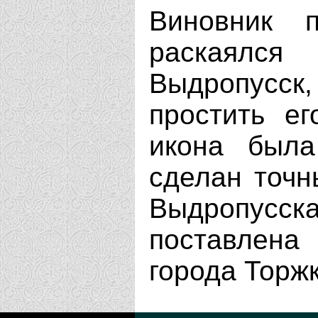
Виновник 
раскаялс
Выдропусс
простить ег
икона была
сделан точн
Выдропусс
поставлен
города Торжк