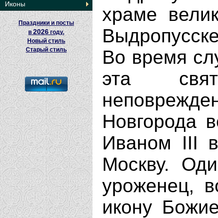
Иконы
храме велик
Праздники и посты
Выдропусск
2026
в
году.
Новый стиль
Старый стиль
Во время сл
эта свя
неповреж
Новгорода в
Иваном III 
Москву. Оди
уроженец, в
икону Божие