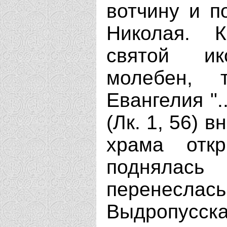
вотчину и п
Николая. 
святой и
молебен, 
Евангелия ".
(Лк. 1, 56) 
храма откр
поднялась
перенесл
Выдропусска