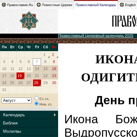
Православие.Ru
Поместные Церкви
Православный Календарь
English
Православный Церковный календарь 2026
Пн
Вт
Ср
Чт
Пт
Сб
Вс
ИКОН
1
2
3
4
5
6
7
8
9
10
11
12
13
14
15
16
ОДИГИТ
17
18
19
20
21
22
23
24
25
26
27
28
29
30
31
День п
Ст. ст.
Нов. ст.
Календарь
Икона Бож
Библия
Выдропусско
Молитвы