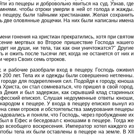
ти из пещеры и добровольно явиться на суд. Узнав, где
амнями. чтобы отроки умерли в ней от голода и жажды.
в пещеру, были тайными христианами. Желая сохранить
сь две оловянные дощечки. На них были написаны имена
мени гонения на христиан прекратились, хотя при святом
есение мертвых во Второе пришествие Господа нашего
дет ни души, ни тела, так как они уничтожатся?" Другие
 и ожить после тысячи лет, когда не останется от них и
и через Своих семь отроков.
у, и рабочие разобрали вход в пещеру. Господь оживил
ти 200 лет. Тела их и одежды были совершенно нетленны.
 городе для подкрепления сил. Подойдя к городу, юноша
Христа, он стал сомневаться, что пришел в свой город.
ра Декия и был задержан, как скрывший клад старинных
я Ефесский епископ. Слушая недоуменные ответы юноши,
с народом к пещере. У входа в пещеру епископ вынул из
ена семи отроков и обстоятельства замурования пещеры
адовались и поняли, что Господь, через пробуждение их
ибыл в Ефес и беседовал с юношами в пещере. Тогда же
 до всеобщего воскресения. Император хотел каждого из
 чтобы тела их были оставлены в пещере на земле. В ХII