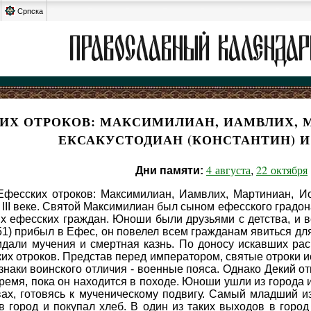
Српска
ИХ ОТРОКОВ: МАКСИМИЛИАН, ИАМВЛИХ, 
ЕКСАКУСТОДИАН (КОНСТАНТИН) 
4 августа
22 октября
Дни памяти:
,
фесских отроков: Максимилиан, Иамвлих, Мартиниан, Иоа
 III веке. Святой Максимилиан был сыном ефесского градо
х ефесских граждан. Юноши были друзьями с детства, и в
51) прибыл в Ефес, он повелел всем гражданам явиться д
дали мучения и смертная казнь. По доносу искавших ра
их отроков. Представ перед императором, святые отроки 
знаки воинского отличия - военные пояса. Однако Декий от
время, пока он находится в походе. Юноши ушли из города
ах, готовясь к мученическому подвигу. Самый младший и
в город и покупал хлеб. В один из таких выходов в горо