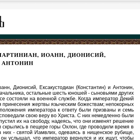
МАРТИНИАН, ИОАНН, ДИОНИСИЙ,
И АНТОНИН
нн, Дионисий, Ексакустодиан (Константин) и Антонин,
начальника, остальные шесть юношей - сыновьями других
се состояли на военной службе. Когда император Декий
ля принесения жертвы языческим божествам; непокорных
сположения императора к ответу были призваны и семь
исповедали свою веру во Христа. С них немедленно были
пустил их на свободу, надеясь, что они изменят решение
 и скрылись в пещере горы Охлон, где проводили время в
з них - святой Иамвлих, одеваясь в нищенское рубище,
д он услышал, что император вернулся и их ищут, чтобы