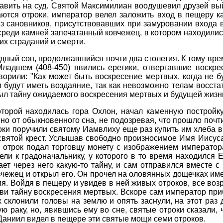
авить на суд. Святой Максимилиан воодушевил друзей вый
ются отроки, император велел заложить вход в пещеру к
з сановников, присутствовавших при замуровании входа 
 среди камней запечатанный ковчежец, в котором находили
их страданий и смерти.
удный сон, продолжавшийся почти два столетия. К тому вре
ладшем (408-450) явились еретики, отвергавшие воскр
ворили: "Как может быть воскресение мертвых, когда не бу
 будут иметь воздаяние, так как невозможно телам восстать
крыл тайну ожидаемого воскресения мертвых и будущей жизн
оторой находилась гора Охлон, начал каменную постройк
вно от обыкновенного сна, не подозревая, что прошло поч
оки поручили святому Иамвлиху еще раз купить им хлеба в
святой крест. Услышав свободно произносимое Имя Иисуса 
й отрок подал торговцу монету с изображением императо
ели к градоначальнику, у которого в то время находилс
ает через него какую-то тайну, и сам отправился вместе 
вчежец и открыл его. Он прочел на оловянных дощечках им
. Войдя в пещеру и увидев в ней живых отроков, все возр
ркви тайну воскресения мертвых. Вскоре сам император пр
х склонили головы на землю и опять заснули, на этот раз
ю раку, но, явившись ему во сне, святые отроки сказали,
Даниил видел в пещере эти святые мощи семи отроков.