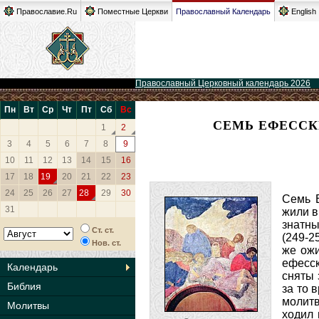
Православие.Ru
Поместные Церкви
Православный Календарь
English
Православный Церковный календарь 2026
Пн
Вт
Ср
Чт
Пт
Сб
Вс
СЕМЬ ЕФЕССК
1
2
3
4
5
6
7
8
9
10
11
12
13
14
15
16
17
18
19
20
21
22
23
24
25
26
27
28
29
30
Семь Е
31
жили в
знатны
Ст. ст.
(249-2
Нов. ст.
же ожи
ефесск
Календарь
сняты 
Библия
за то 
молитв
Молитвы
ходил 