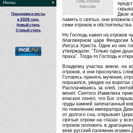
Семь отроков
Иконы
предст
Ефесских
скрыва
Двое и
Праздники и посты
2026
память о святых, они вложили
в
году.
семи отроков и обстоятельства 
Новый стиль
Старый стиль
Но Господь навел на отроков ч
благоверном царе Феодосии М
Иисуса Христа. Одни из них го
утверждали: "Только одни души
праха". Тогда-то Господь и от
Владелец участка земли, на к
отроков, и они проснулись сло
Готовясь принять мучения, отр
поразился, увидев на воротах 
Расплачиваясь за хлеб, свято
монет. Святого Иамвлиха прив
епископ понял, что Бог открыв
груды камней запечатанный ко
по повелению императора Декия
от долгого сна, открывает Це
святые отроки на глазах у все
отроков положить в драгоценну
веке русский паломник игумен 