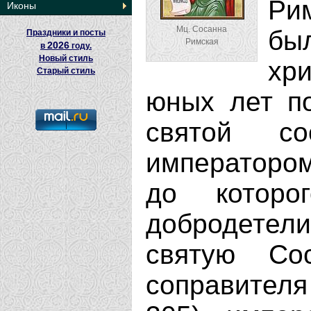
Рим
Иконы
Мц. Сосанна
бы
Праздники и посты
Римская
2026
в
году.
Новый стиль
хри
Старый стиль
юных лет по
святой с
императором
до котор
добродетели
святую Со
соправителя