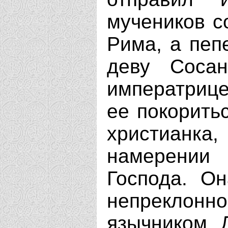
мучеников с
Рима, а пеп
деву Соса
императрице
ее покорить
христианка
намерении 
Господа. О
непреклонно
язычником. 