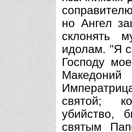
соправителю
но Ангел за
склонять м
идолам. "Я 
Господу мое
Македоний 
Императрица
святой; к
убийство, 
святым Пап