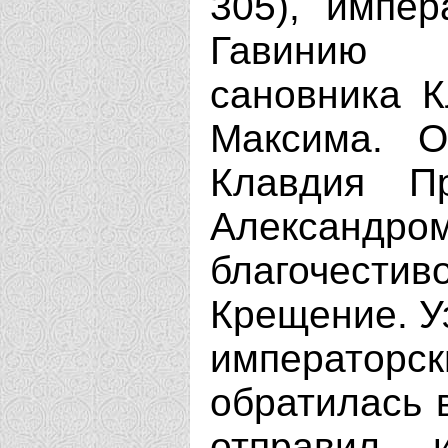
305), импер
Гавинию 
сановника К
Максима. 
Клавдия П
Александро
благочес
Крещение. Уз
императо
обратилась 
отправил 