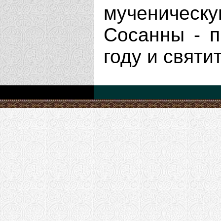
мученическ
Сосанны - п
году и святи