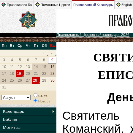
Православие.Ru
Поместные Церкви
Православный Календарь
English
Православный Церковный календарь 2026
Пн
Вт
Ср
Чт
Пт
Сб
Вс
СВЯТ
1
2
3
4
5
6
7
8
9
10
11
12
13
14
15
16
ЕПИ
17
18
19
20
21
22
23
24
25
26
27
28
29
30
31
Ден
Ст. ст.
Нов. ст.
Календарь
Святител
Библия
Команский, 
Молитвы