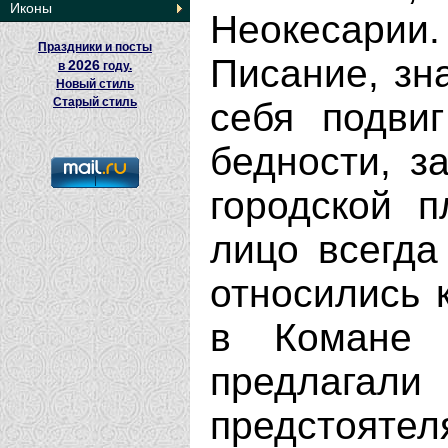
Иконы
Неокесари
Праздники и посты
Писание, зн
2026
в
году.
Новый стиль
Старый стиль
себя подви
бедности, з
городской п
лицо всегда
относились 
в Комане 
предлаг
предстоятеля