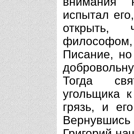
внимания 
испытал его
открыть,
философо
Писание, но
доброволь
Тогда свя
угольщика к
грязь, и ег
Вернувшис
Григорий нач