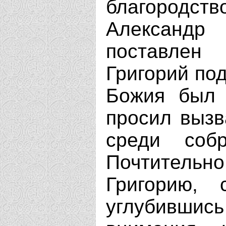
благородст
Александр
поставлен
Григорий по
Божия был 
просил вызв
среди соб
Почтительно
Григорию, 
углубивши