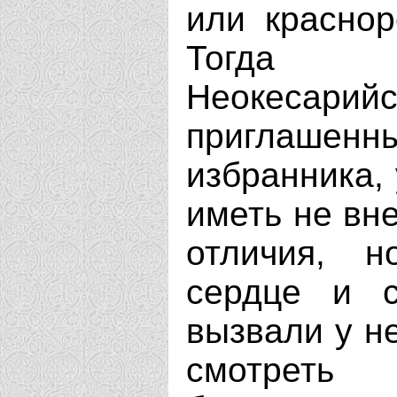
или красноре
Тогда с
Неокесарий
приглаше
избранника, 
иметь не вн
отличия, н
сердце и с
вызвали у н
смотрет