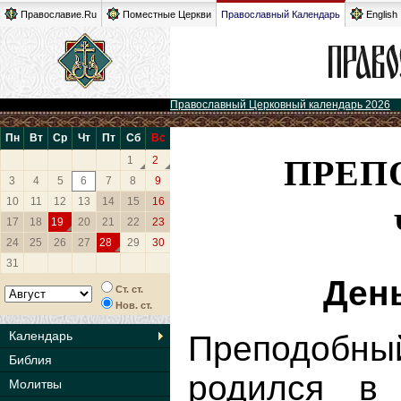
Православие.Ru
Поместные Церкви
Православный Календарь
English
Православный Церковный календарь 2026
Пн
Вт
Ср
Чт
Пт
Сб
Вс
ПРЕП
1
2
3
4
5
6
7
8
9
10
11
12
13
14
15
16
17
18
19
20
21
22
23
24
25
26
27
28
29
30
31
Ден
Ст. ст.
Нов. ст.
Календарь
Преподобн
Библия
родился в
Молитвы