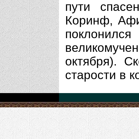
пути спасе
Коринф, Афи
поклони
великомуче
октября). С
старости в к