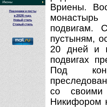
Иконы
Вриены. Во
Праздники и посты
монастырь
2026
в
году.
Новый стиль
Старый стиль
подвигам. 
пустыням, о
20 дней и 
подвигах пр
Под кон
преследова
со своими
Никифором к