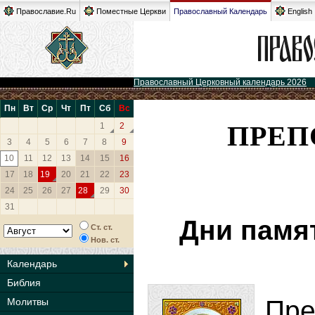
Православие.Ru
Поместные Церкви
Православный Календарь
English
Православный Церковный календарь 2026
Пн
Вт
Ср
Чт
Пт
Сб
Вс
ПРЕП
1
2
3
4
5
6
7
8
9
10
11
12
13
14
15
16
17
18
19
20
21
22
23
24
25
26
27
28
29
30
31
Дни памя
Ст. ст.
Нов. ст.
Календарь
Библия
Пр
Молитвы