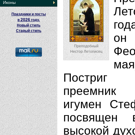
Иконы
Ле
Праздники и посты
2026
в
году.
год
Новый стиль
Старый стиль
он
Преподобный
Фео
Нестор Летописец
ма
Постриг 
преемник 
игумен Сте
посвящен 
высокой духо