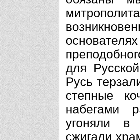
митрополи
возникновен
основателя
преподобно
для Русской
Русь терзал
степные ко
набегами р
угоняли в 
сжигали хра