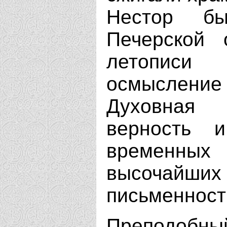
Нестор бы
Печерской 
летописи
осмысление
Духовная 
верность 
временных
высочайш
письменност
Преподобны