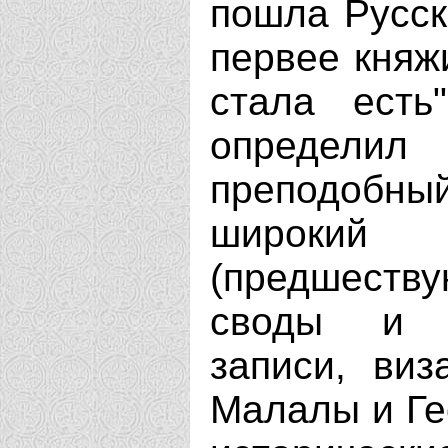
пошла Русск
первее княж
стала есть
определи
преподобн
широкий
(предшеств
своды и с
записи, виз
Малалы и Ге