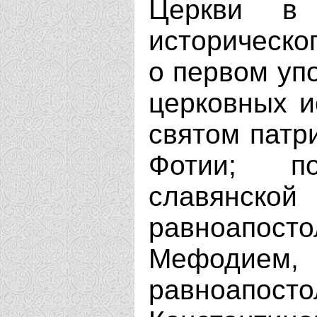
Церкви в
историческо
о первом уп
церковных ис
святом патр
Фотии; п
славянск
равноапо
Мефодием
равноап