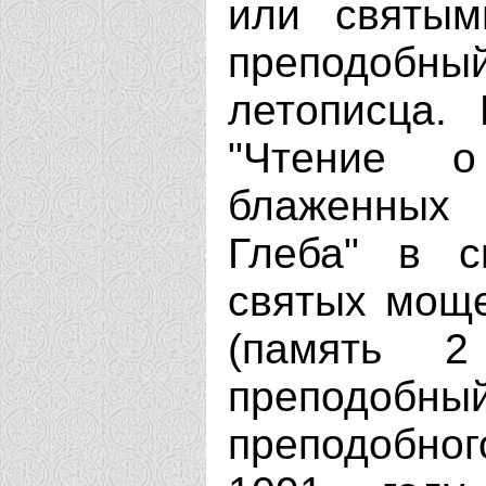
или святым
преподобны
летописца.
"Чтение 
блаженных 
Глеба" в с
святых моще
(память 
преподобны
преподобног