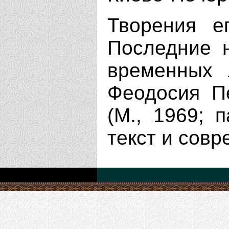
Творения е
Последние н
временных л
Феодосия Пе
(М., 1969; 
текст и сов