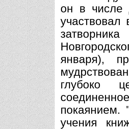
он в числе 
участвовал 
затворн
Новгородск
января), п
мудрствова
глубоко ц
соединен
покаянием. 
учения книж