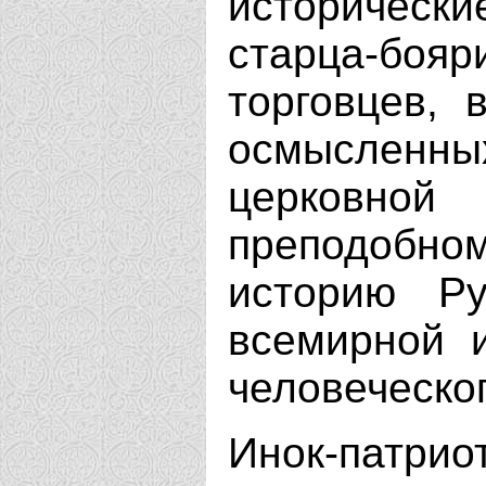
историчес
старца-б
торговцев, 
осмыслен
церковной 
преподобн
историю Ру
всемирной и
человеческог
Инок-патрио