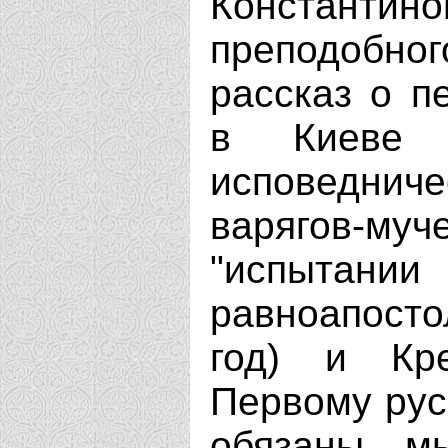
Констан
преподобно
рассказ о п
в Киеве 
исповедни
варягов-муч
"испыт
равноапост
год) и Кр
Первому рус
обязаны м