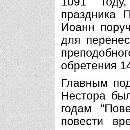
1091 году,
праздника П
Иоанн поруч
для перене
преподобн
обретения 14
Главным под
Нестора был
годам "Пов
повести вр