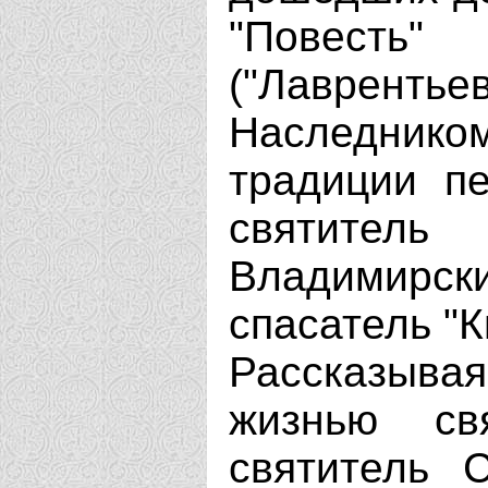
"Повесть"
("Лаврен
Наследни
традиции пе
святите
Владимирски
спасатель "К
Рассказывая
жизнью св
святитель 