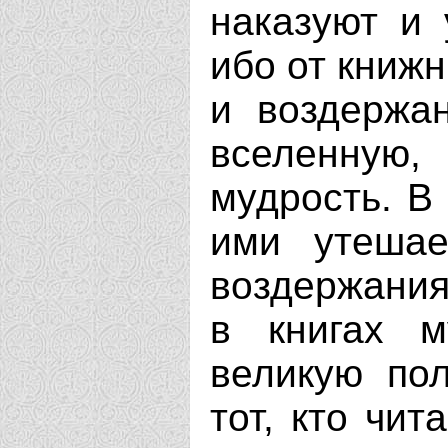
наказуют и 
ибо от книж
и воздержа
вселенную
мудрость. В 
ими утешае
воздержани
в книгах м
великую по
тот, кто чит