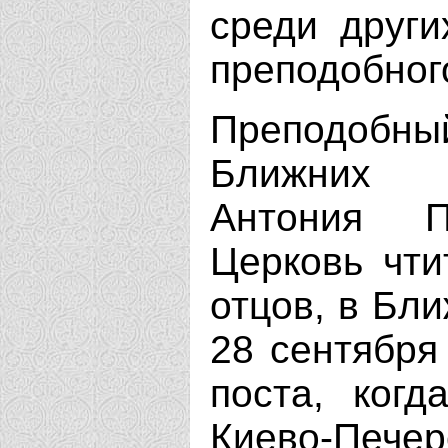
среди други
преподобног
Преподобн
Ближних 
Антония П
Церковь чти
отцов, в Бл
28 сентября
поста, когд
Киево-Печер