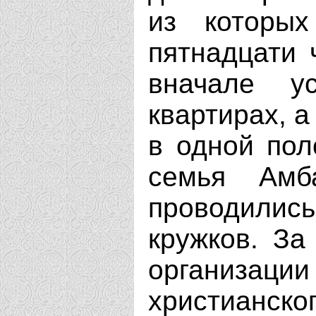
из которы
пятнадцати 
вначале у
квартирах, а
в одной пол
семья Амб
проводили
кружков. За
организ
христианско