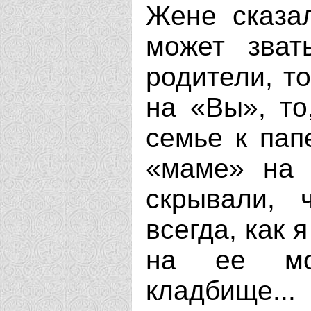
Жене сказал
может зват
родители, т
на «Вы», то
семье к пап
«маме» на 
скрывали,
всегда, как 
на ее мог
кладбище...