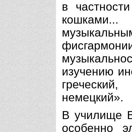
в частност
кошками
музыкальным
фисгармонии
музыкаль
изучению ин
греческий
немецкий».
В училище В
особенно э