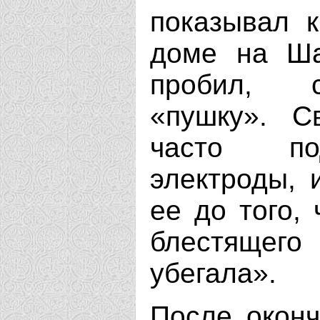
показывал 
доме на Ша
пробил, с
«пушку». С
часто под
электроды, 
ее до того, 
блестящего
убегала».
После оконч