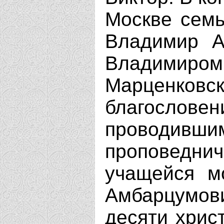
Москве семь
Владимир А
Владими
Марценков
благослов
провод
проповеднич
учащейся м
Амбарцумо
десяти хрис