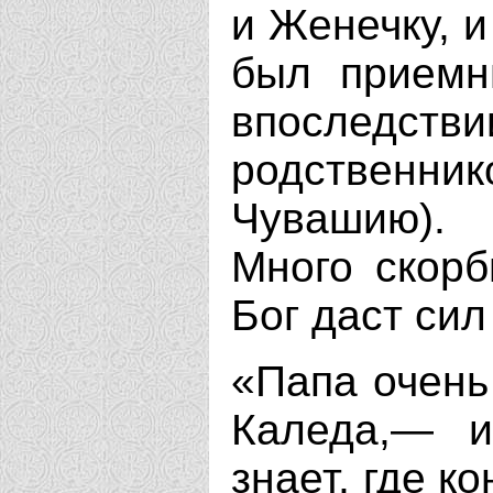
и Женечку, и
был приемн
впоследс
родственни
Чувашию). 
Много скорб
Бог даст сил
«Папа очень
Каледа,— и
знает, где к