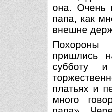
она. Очень 
папа, как мн
внешне держ
Похороны 
пришлись н
субботу и
торжестве
платьях и п
много гово
папа». Чер