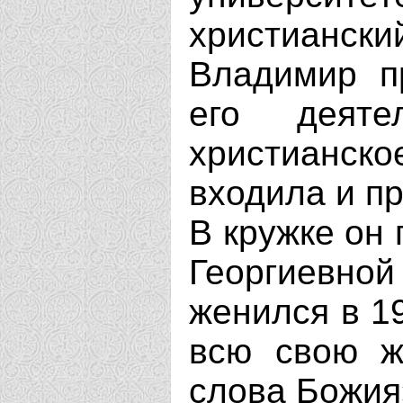
христиански
Владимир п
его деят
христианск
входила и п
В кружке он
Георгиевно
женился в 1
всю свою ж
слова Божия