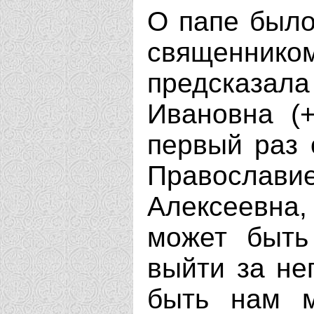
О папе было
священни
предсказ
Ивановна (+
первый раз 
Правосла
Алексеевна,
может быть
выйти за не
быть нам м