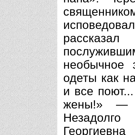
священни
исповедов
рассказа
послужившим
необычное 
одеты как н
и все поют.
жены!» — 
Незадолго
Георгиевн