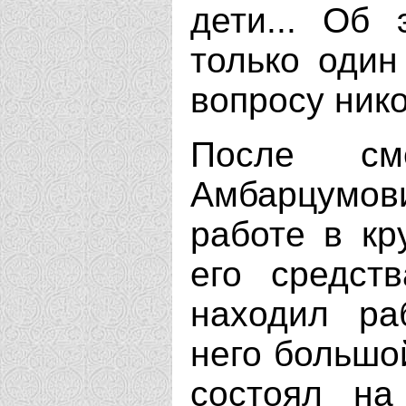
дети... Об
только один
вопросу нико
После см
Амбарцумов
работе в кр
его средст
находил ра
него большой
состоял на