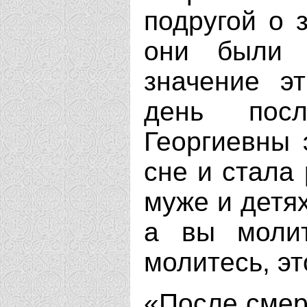
подругой о 
они были 
значение э
день пос
Георгиевны 
сне и стала
муже и детях
а вы молит
молитесь, эт
«После смер