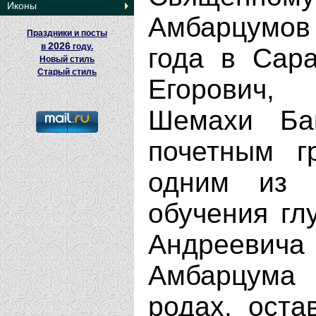
Иконы
Амбарцумов 
Праздники и посты
2026
в
году.
года в Сара
Новый стиль
Старый стиль
Егорович,
Шемахи Ба
почетным г
одним из с
обучения гл
Андрееви
Амбарцума
родах, оста