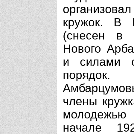
организов
кружок. В 
(снесен в 
Нового Арб
и силами с
порядок
Амбарцумо
члены кружк
молодежью 
начале 192