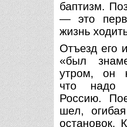
баптизм. По
— это перв
жизнь ходит
Отъезд его и
«был знаме
утром, он 
что надо 
Россию. По
шел, огибая
остановок. 