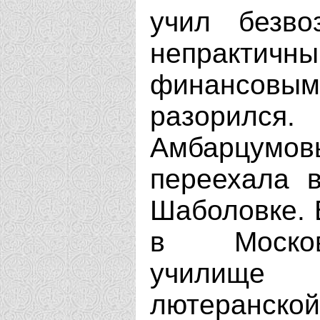
учил безво
непрактичны
финансо
разорилс
Амбарцумов
переехала 
Шаболовке. 
в Москов
училище 
лютеранско