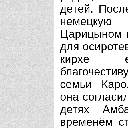
детей. Посл
немецкую
Царицыном в
для осироте
кирхе е
благочестив
семьи Каро
она согласил
детях Амб
временём ст