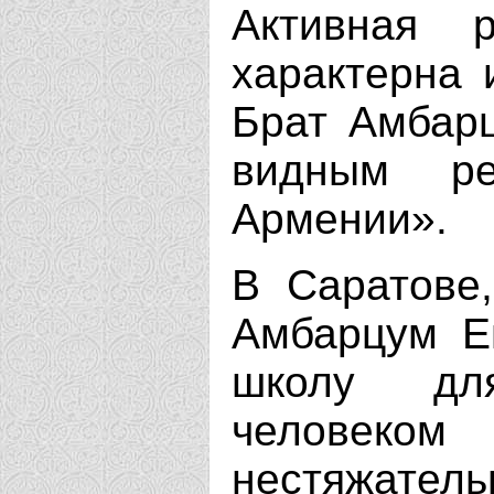
Активная 
характерна 
Брат Амбарц
видным ре
Армении».
В Саратове
Амбарцум Е
школу дл
челове
нестяжател