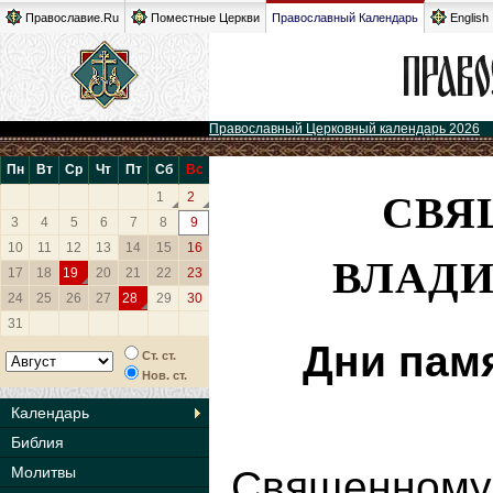
Православие.Ru
Поместные Церкви
Православный Календарь
English
Православный Церковный календарь 2026
Пн
Вт
Ср
Чт
Пт
Сб
Вс
СВЯ
1
2
3
4
5
6
7
8
9
10
11
12
13
14
15
16
ВЛАД
17
18
19
20
21
22
23
24
25
26
27
28
29
30
31
Дни пам
Ст. ст.
Нов. ст.
Календарь
Библия
Молитвы
Священн