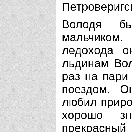
Петроверигс
Володя б
мальчико
ледохода о
льдинам Вол
раз на пари
поездом. О
любил приро
хорошо з
прекрасный 