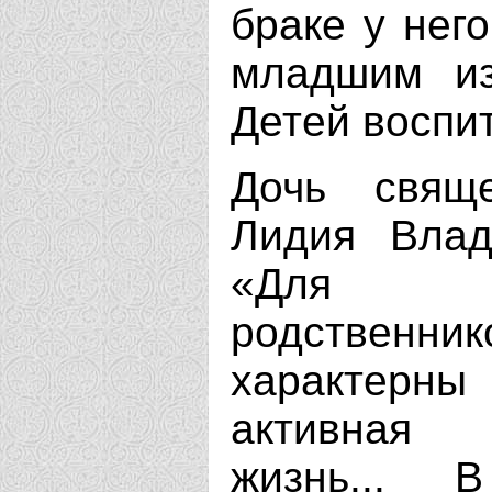
браке у нег
младшим из
Детей воспи
Дочь свяще
Лидия Влад
«Для ст
родственни
характерн
активная о
жизнь...