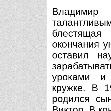
Владими
талантливы
блестящая
окончания у
оставил на
зарабатыв
уроками и
кружке. В 
родился сы
Виктор. В ко