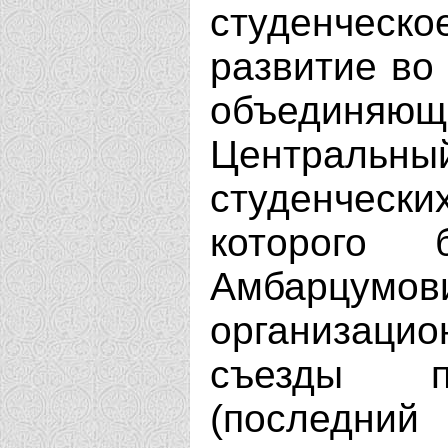
студенчес
развитие во 
объедин
Центральны
студенчески
которого
Амбарцу
организаци
съезды пр
(последн