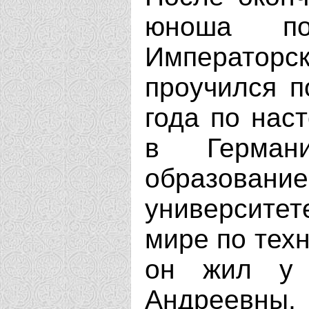
юноша по
Император
проучился п
года по нас
в Герман
образов
университе
мире по тех
он жил у 
Андреевны