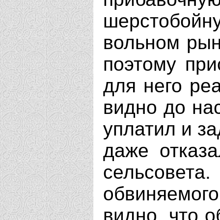
шерстобойн
вольном рын
поэтому при
для него реа
видно до на
уплатил и за
даже отказа
сельсовет
обвиняемог
видно, что 