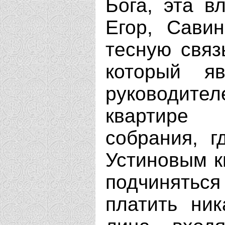
Бога, эта в
Егор, Сави
тесную связ
который яв
руководит
квартире 
собрания, 
Устиновым к
подчинятьс
платить ник