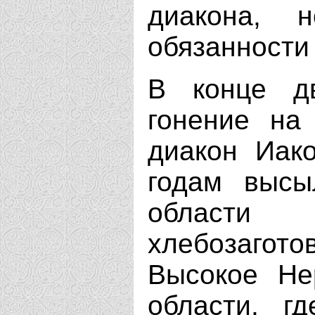
диакона, 
обязанности
В конце дв
гонение на
диакон Иак
годам высы
области
хлебозагот
Высокое Не
области, г