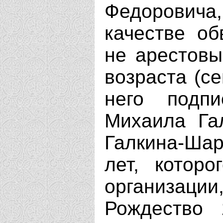
Федорович
качестве об
не арестовы
возраста (се
него подп
Михаила Гал
Галкина-Ша
лет, котор
организаци
Рождество 