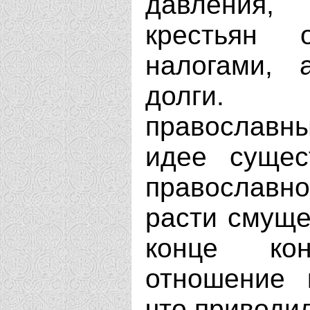
давления,
крестьян 
налогами, 
долги. 
православн
идее сущес
православ
расти смуще
конце ко
отношение 
что приводил