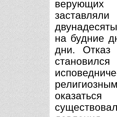
верующих 
заставлял
двунадесят
на будние д
дни. Отказ
становилс
исповеднич
религиозны
оказаться
существова