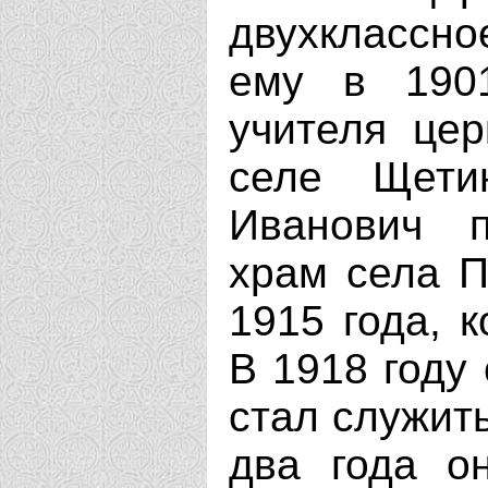
двухклассно
ему в 1901
учителя цер
селе Щети
Иванович 
храм села П
1915 года, 
В 1918 году 
стал служит
два года о