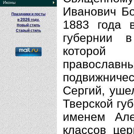
Иконы
Иванович Бо
Праздники и посты
2026
в
году.
1883 года 
Новый стиль
Старый стиль
губернии в
которой 
православны
подвижниче
Сергий, уше
Тверской губ
именем Але
классов цер