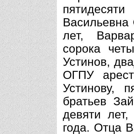
пятидесяти
Васильевна 
лет, Варва
сорока четы
Устинов, два
ОГПУ арест
Устинову, п
братьев За
девяти лет,
года. Отца 