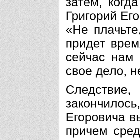
затем, когд
Григорий Ег
«Не плачьте,
придет врем
сейчас нам 
свое дело, н
Следствие
закончило
Егоровича в
причем сре