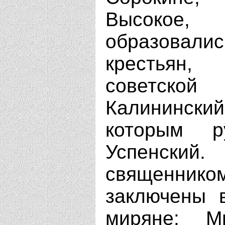
Высокое,
образовал
крестьян
советской
Калининск
которым 
Успенски
священник
заключены 
миряне: М