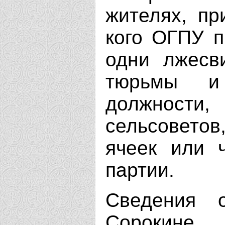
жителях, пр
кого ОГПУ п
одни лжесви
тюрьмы и
должности,
сельсовето
ячеек или 
партии.
Сведения 
Сорокине,