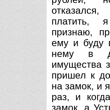
отказался,
платить, 
признаю, п
ему и буду 
нему в д
имущества з
пришел к до
на замок, и 
раз, и когд
замок, а Ус