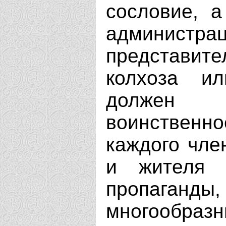
сословие, а
администра
представите
колхоза ил
должен 
воинственно
каждого чле
и жителя 
пропага
многообраз