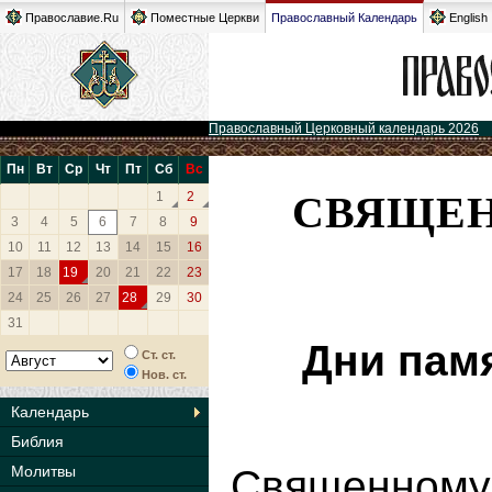
Православие.Ru
Поместные Церкви
Православный Календарь
English
Православный Церковный календарь 2026
Пн
Вт
Ср
Чт
Пт
Сб
Вс
СВЯЩЕ
1
2
3
4
5
6
7
8
9
10
11
12
13
14
15
16
17
18
19
20
21
22
23
24
25
26
27
28
29
30
31
Дни пам
Ст. ст.
Нов. ст.
Календарь
Библия
Молитвы
Священно