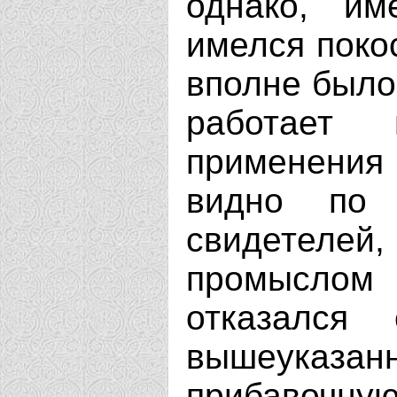
однако, им
имелся поко
вполне было
работает
применения
видно по 
свидетел
промыслом
отказался
вышеуказан
прибавочную