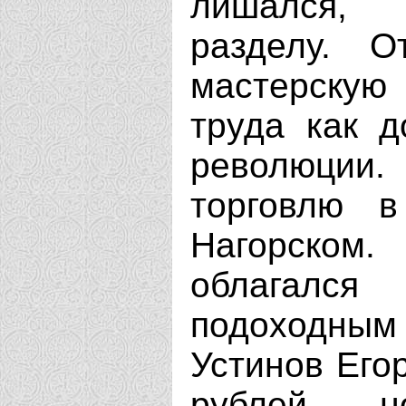
лишался, 
разделу. 
мастерскую
труда как д
революци
торговлю 
Нагорском.
облагалс
подоходным
Устинов Его
рублей, 