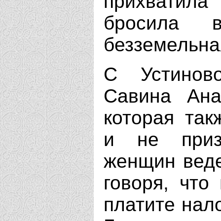
прихватила
бросила в
безземельная
С Устинов
Савина Ана
которая так
и не приз
женщин веде
говоря, что
платите нало