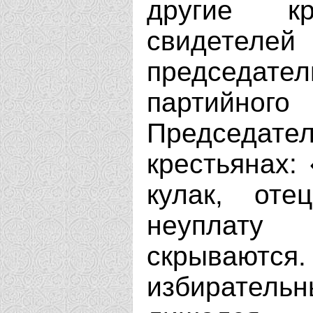
другие к
свидете
председател
партийн
Председате
крестьянах:
кулак, оте
неуплату
скрывают
избирательн