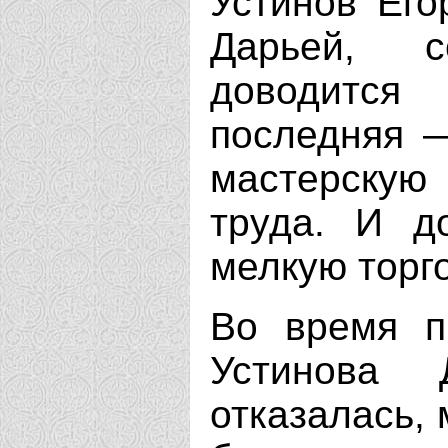
Устинов Его
Дарьей, с
доводитс
последняя —
мастерскую
труда. И д
мелкую торг
Во время п
Устинова 
отказалась, 