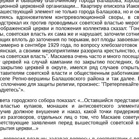
еркви и бывшему благочинному города Балашова, хорош
ионной церковной организации... Квартиру епископа Иако
ашествующий элемент не только города Балашова, но и ок
ляясь вдохновителем контрреволюционной своры, в св
дстрекал их против проводимых советской властью меропр
ображенской церкви и положения коллектива сказал: "Го
, советская власть их сама же и нарушает, заточили сотн
щих вплоть до заточения по тюрьмам, вот плоды завоевани
имерно в сентябре 1929 года, по вопросу хлебозаготовок 
янская, а своими мероприятиями разорила крестьянство, о
жна советская власть". Маскаева очень часто и много посе
 церквей на случай кампании по закрытию последних, бл
акрытию церквей в округе, имелся ряд случаев открыт
тавителям советской власти и общественным работникам, 
 селе Репно-вершины Балашовского района и так далее. 
сплочению для защиты религии, произнес: "Претерпевайте,
адуетесь"».
вета городского собора показал: «...Оставшийся представ
 властью кулаков, монашек и антисоветского элемен
лучив должное внушение и наказ, какой точки придержив
 из разговоров, отдельных лиц о том, что Маскаев сове
ветствующие заявления перед вышестоящей советской в
рытия церкви...»
ь допросил владыку, задавая вопросы в соответствии с п