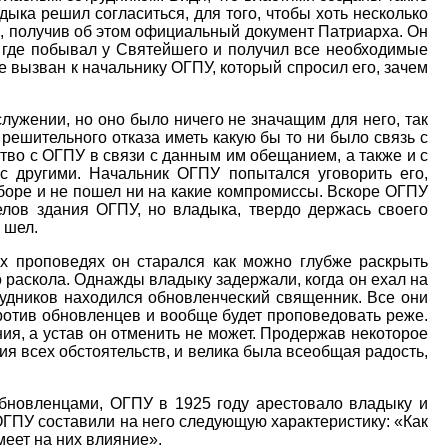
дыка решил согласиться, для того, чтобы хоть несколько
и, получив об этом официальный документ Патриарха. Он
, где побывал у Святейшего и получил все необходимые
е вызван к начальнику ОГПУ, который спросил его, зачем
ужении, но оно было ничего не значащим для него, так
 решительного отказа иметь какую бы то ни было связь с
во с ОГПУ в связи с данным им обещанием, а также и с
 с другими. Начальник ОГПУ попытался уговорить его,
ыборе и не пошел ни на какие компромиссы. Вскоре ОГПУ
елов здания ОГПУ, но владыка, твердо держась своего
 шел.
х проповедях он старался как можно глубже раскрыть
 раскола. Однажды владыку задержали, когда он ехал на
трудников находился обновленческий священник. Все они
против обновленцев и вообще будет проповедовать реже.
ния, а устав он отменить не может. Продержав некоторое
ия всех обстоятельств, и велика была всеобщая радость,
бновленцами, ОГПУ в 1925 году арестовало владыку и
 ОГПУ составили на него следующую характеристику: «Как
еет на них влияние».