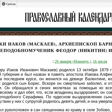
Српска
 ИАКОВ (МАСКАЕВ), АРХИЕПИСКОП БАРНА
РЕПОДОБНОМУЧЕНИК ФЕОДОР (НИКИТИН) 
26 января (Новомуч.)
16 июля
:
,
ру Иаков Иванович Маскаев) родился 13 октября 1879 го
 губернии и был назван в память апостола Иакова Алфее
а последнем курсе, он женился на девице Валентине, ко
х родился сын Борис. Вскоре он смертельно заболел, и о
и. Он обращался в своих молитвах за помощью ко все
кому и дал обет, что, если младенец выздоровеет, он с
реподобного Серафима. По чудесном выздоровлении сын
вии у них с супругой родилось девять детей, и она умерла
л рукоположен в сан священника ко храму в селе Зобово,