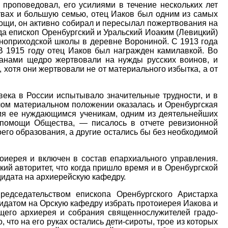
 проповедовал, его усилиями в течение нескольких лет
ствах и большую семью, отец Иаков был одним из самых
ощи, он активно собирал и пересылал пожертвования на
да епископ Оренбургский и Уральский Иоаким (Левицкий)
вноприходской школы в деревне Ворониной. С 1913 года
В 1915 году отец Иаков был награжден камилавкой. Во
анами щедро жертвовали на нужды русских воинов, и
 хотя они жертвовали не от материального избытка, а от
века в России испытывало значительные трудности, и в
елом материальном положении оказалась и Оренбургская
ия ее нуждающимся ученикам, одним из деятельнейших
 помощи Общества, — писалось в отчете ревизионной
го образования, а другие остались бы без необходимой
оиерея и включен в состав епархиального управления.
кий авторитет, что когда пришло время и в Оренбургской
дидата на архиерейскую кафедру.
редседательством епископа Оренбургского Аристарха
идатом на Орскую кафедру избрать протоиерея Иакова и
щего архиерея и собрания священнослужителей градо-
, что на его руках остались дети-сироты, трое из которых