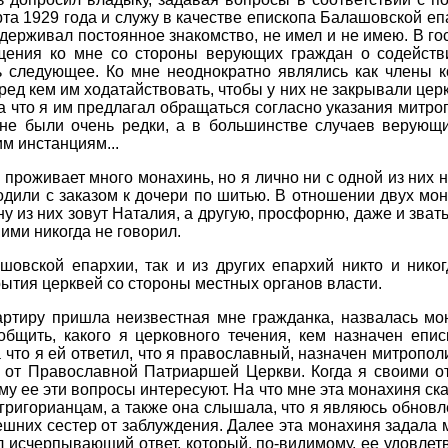
та 1929 года и служу в качестве епископа Балашовской еп
ерживал постоянное знакомство, не имел и не имею. В гост
ения ко мне со стороны верующих граждан о содействи
ь следующее. Ко мне неоднократно являлись как члены к
еред кем им ходатайствовать, чтобы у них не закрывали церк
а что я им предлагал обращаться согласно указания митро
е были очень редки, а в большинстве случаев верующи
м инстанциям...
 проживает много монахинь, но я лично ни с одной из них н
одили с заказом к дочери по шитью. В отношении двух мона
ну из них зовут Наталия, а другую, просфорню, даже и зват
ними никогда не говорил.
шовской епархии, так и из других епархий никто и никог
ытия церквей со стороны местных органов власти.
вартиру пришла неизвестная мне гражданка, назвалась м
бщить, какого я церковного течения, кем назначен епи
 что я ей ответил, что я православный, назначен митропо
 от Православной Патриаршей Церкви. Когда я своими от
ему ее эти вопросы интересуют. На что мне эта монахиня ск
григорианцам, а также она слышала, что я являюсь обновле
дешних сестер от заблуждения. Далее эта монахиня задала 
дал исчерпывающий ответ, который, по-видимому, ее удовлет