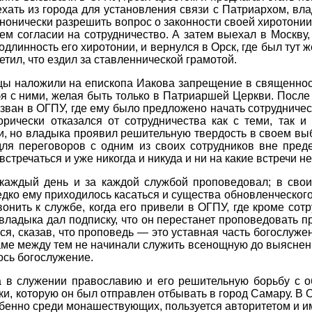
ехать из города для установления связи с Патриархом, вла
анонически разрешить вопрос о законности своей хиротони
ем согласии на сотрудничество. А затем выехал в Москву
линность его хиротонии, и вернулся в Орск, где был тут ж
етил, что ездил за ставленнической грамотой.
цы наложили на епископа Иакова запрещение в священносл
бя с ними, желая быть только в Патриаршей Церкви. После
ван в ОГПУ, где ему было предложено начать сотрудничест
рически отказался от сотрудничества как с теми, так и
ми, но владыка проявил решительную твердость в своем в
для переговоров с одним из своих сотрудников вне пред
встречаться и уже никогда и никуда и ни на какие встречи не
каждый день и за каждой службой проповедовал; в свои
дко ему приходилось касаться и существа обновленческого
онить к службе, когда его привели в ОГПУ, где кроме со
владыка дал подписку, что он перестанет проповедовать 
ся, сказав, что проповедь — это уставная часть богослуже
раме между тем не начинали служить всенощную до выяснен
ось богослужение.
а в служении православию и его решительную борьбу с о
ки, которую он был отправлен отбывать в город Самару. В
бенно среди монашествующих, пользуется авторитетом и им