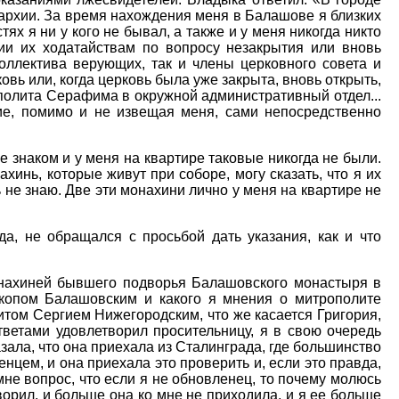
архии. За время нахождения меня в Балашове я близких
ях я ни у кого не бывал, а также и у меня никогда никто
и их ходатайствам по вопросу незакрытия или вновь
оллектива верующих, так и члены церковного совета и
овь или, когда церковь была уже закрыта, вновь открыть,
полита Серафима в окружной административный отдел...
е, помимо и не извещая меня, сами непосредственно
е знаком и у меня на квартире таковые никогда не были.
хинь, которые живут при соборе, могу сказать, что я их
ь не знаю. Две эти монахини лично у меня на квартире не
да, не обращался с просьбой дать указания, как и что
онахиней бывшего подворья Балашовского монастыря в
скопом Балашовским и какого я мнения о митрополите
литом Сергием Нижегородским, что же касается Григория,
ветами удовлетворил просительницу, я в свою очередь
азала, что она приехала из Сталинграда, где большинство
нцем, и она приехала это проверить и, если это правда,
мне вопрос, что если я не обновленец, то почему молюсь
ворил, и больше она ко мне не приходила, и я ее больше