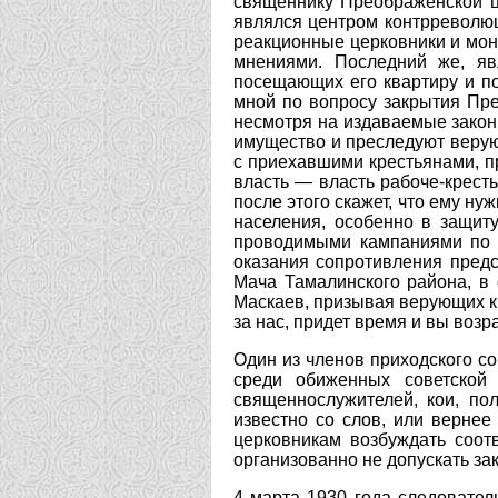
священнику Преображенской ц
являлся центром контрреволюц
реакционные церковники и мон
мнениями. Последний же, яв
посещающих его квартиру и по
мной по вопросу закрытия Пре
несмотря на издаваемые законы
имущество и преследуют верую
с приехавшими крестьянами, пр
власть — власть рабоче-кресть
после этого скажет, что ему ну
населения, особенно в защиту
проводимыми кампаниями по з
оказания сопротивления предс
Мача Тамалинского района, в
Маскаев, призывая верующих к 
за нас, придет время и вы возр
Один из членов приходского со
среди обиженных советской
священнослужителей, кои, по
известно со слов, или вернее
церковникам возбуждать соот
организованно не допускать зак
4 марта 1930 года следовател