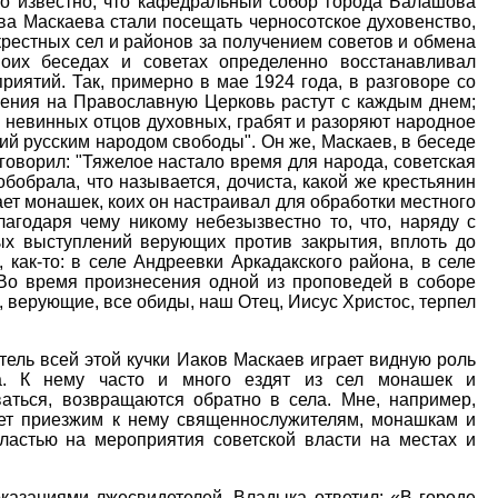
о известно, что кафедральный собор города Балашова
ва Маскаева стали посещать черносотское духовенство,
рестных сел и районов за получением советов и обмена
оих беседах и советах определенно восстанавливал
иятий. Так, примерно в мае 1924 года, в разговоре со
нения на Православную Церковь растут с каждым днем;
и невинных отцов духовных, грабят и разоряют народное
й русским народом свободы". Он же, Маскаев, в беседе
говорил: "Тяжелое настало время для народа, советская
бобрала, что называется, дочиста, какой же крестьянин
щает монашек, коих он настраивал для обработки местного
агодаря чему никому небезызвестно то, что, наряду с
ых выступлений верующих против закрытия, вплоть до
как-то: в селе Андреевки Аркадакского района, в селе
Во время произнесения одной из проповедей в соборе
 верующие, все обиды, наш Отец, Иисус Христос, терпел
итель всей этой кучки Иаков Маскаев играет видную роль
та. К нему часто и много ездят из сел монашек и
аться, возвращаются обратно в села. Мне, например,
тует приезжим к нему священнослужителям, монашкам и
ластью на мероприятия советской власти на местах и
оказаниями лжесвидетелей. Владыка ответил: «В городе