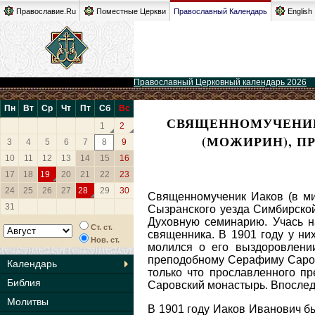
Православие.Ru
Поместные Церкви
Православный Календарь
English
Православный Церковный календарь 2026
Пн
Вт
Ср
Чт
Пт
Сб
Вс
СВЯЩЕННОМУЧЕНИКИ
1
2
(МОЖИРИН), П
3
4
5
6
7
8
9
10
11
12
13
14
15
16
17
18
19
20
21
22
23
24
25
26
27
28
29
30
Священномученик Иаков (в ми
31
Сызранского уезда Симбирской
Духовную семинарию. Учась н
Ст. ст.
священника. В 1901 году у ни
Нов. ст.
молился о его выздоровлени
преподобному Серафиму Саровс
Календарь
только что прославленного п
Библия
Саровский монастырь. Впоследст
Молитвы
В 1901 году Иаков Иванович бы