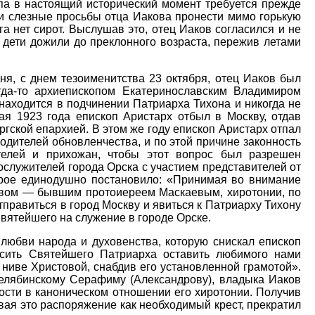
опа в настоящий исторический момент требуется прежде
 и слезные просьбы отца Иакова пронести мимо горькую
га нет сирот. Выслушав это, отец Иаков согласился и не
 дети дожили до преклонного возраста, пережив летами
ня, с днем тезоименитства 23 октября, отец Иаков был
да-то архиепископом Екатеринославским Владимиром
находится в подчинении Патриарха Тихона и никогда не
я 1923 года епископ Аристарх отбыл в Москву, отдав
гской епархией. В этом же году епископ Аристарх отпал
водителей обновленчества, и по этой причине законность
елей и прихожан, чтобы этот вопрос был разрешен
служителей города Орска с участием представителей от
торое единодушно постановило: «Принимая во внимание
овом — бывшим протоиереем Маскаевым, хиротонии, по
правиться в город Москву и явиться к Патриарху Тихону
Святейшего на служение в городе Орске.
любви народа и духовенства, которую снискал епископ
осить Святейшего Патриарха оставить любимого нами
 ниве Христовой, снабдив его установленной грамотой».
Челябинскому Серафиму (Александрову), владыка Иаков
ности в каноническом отношении его хиротонии. Получив
вая это распоряжение как необходимый крест, прекратил