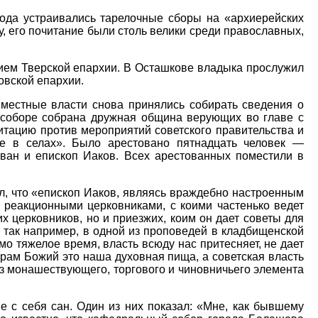
рода устраивались тарелочные сборы на «архиерейских
у, его почитание были столь велики среди православных,
рием Тверской епархии. В Осташкове владыка прослужил
овской епархии.
 местные власти снова принялись собирать сведения о
 соборе собрана дружная община верующих во главе с
итацию против мероприятий советского правительства и
ие в селах». Было арестовано пятнадцать человек —
ван и епископ Иаков. Всех арестованных поместили в
ал, что «епископ Иаков, являясь враждебно настроенным
 реакционными церковниками, с коими частенько ведет
их церковников, но и приезжих, коим он дает советы для
 так например, в одной из проповедей в кладбищенской
мо тяжелое время, власть всюду нас притесняет, не дает
 храм Божий это наша духовная пища, а советская власть
з монашествующего, торгового и чиновничьего элемента
е с себя сан. Один из них показал: «Мне, как бывшему