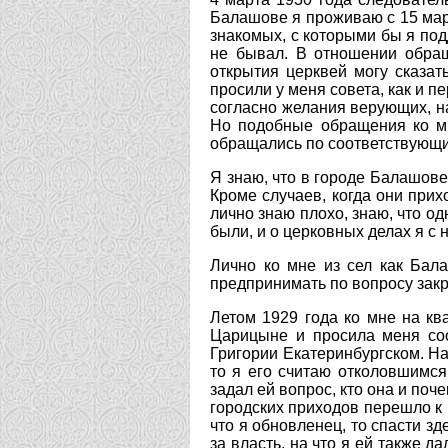
Балашове я проживаю с 15 мар
знакомых, с которыми бы я подд
не бывал. В отношении обращ
открытия церквей могу сказат
просили у меня совета, как и п
согласно желания верующих, н
Но подобные обращения ко мн
обращались по соответствующи
Я знаю, что в городе Балашове
Кроме случаев, когда они прих
лично знаю плохо, знаю, что од
были, и о церковных делах я с 
Лично ко мне из сел как Бала
предпринимать по вопросу закр
Летом 1929 года ко мне на к
Царицыне и просила меня соо
Григории Екатеринбургском. На
то я его считаю отколовшимся
задал ей вопрос, кто она и поч
городских приходов перешло к 
что я обновленец, то спасти з
за власть, на что я ей также 