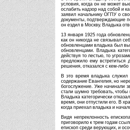
условия, когда он не может вы
ослабить надзор над собой и к
заявил начальнику ОГПУ о сво
документы, подтверждающие под
он ездил в Москву. Владыка отв
13 января 1925 года обновлен
как он никогда не связывал се
обновленцами владыка был выз
обновленцами. Владыка катего
действуя то лестью, то угроза
предложило ему встретиться 
решения, отказался с кем-либо 
В это время владыка служил 
содержание Евангелия, но нере
богослужение. Уже начинали зв
стали шумно требовать, чтобы 
Владыка категорически отказал
время, они отпустили его. В х
когда приехал владыка и начал
Видя непреклонность епископ
приговорило к трем годам ссыл
епископ среди верующих, и осо