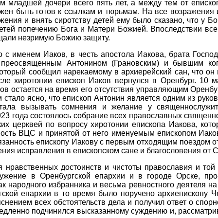
м младшей дочери всего пять лет, а между тем от еписк
лжен быть готов к ссылкам и тюрьмам. На все возражения
ения и внять сиротству детей ему было сказано, что у Бо
детей попечению Бога и Матери Божией. Впоследствии все
ущали незримую Божию защиту.
с именем Иаков, в честь апостола Иакова, брата Господ
 преосвященным Антонином (Грановским) и бывшим ког
оторый сообщил нарекаемому в архиерейский сан, что он 
ле хиротонии епископ Иаков вернулся в Оренбург. 10 ма
ов остается на время его отсутствия управляющим Оренбур
м стало ясно, что епископ Антонин является одним из руко
тала вызывать сомнения и желание у священнослужит
23 года состоялось собрание всех православных священно
ских церквей по вопросу хиротонии епископа Иакова, ко
тность ВЦС и принятой от него именуемым епископом Иак
язанность епископу Иакову с первым отходящим поездом от
ения исправления в епископском сане и благословения от 
 нравственных достоинств и чистоты православия и той 
лужение в Оренбургской епархии и в городе Орске, пр
ак народного избранника и весьма ревностного деятеля на
ргской епархии в то время было поручено архиепископу 
снением всех обстоятельств дела и получил ответ о спор
медленно подчинился высказанному суждению и, рассматри