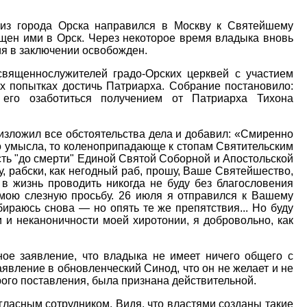
 из города Орска направился в Москву к Святейшему
ащен ими в Орск. Через некоторое время владыка вновь
ия в заключении освобожден.
священнослужителей градо-Орских церквей с участием
х попытках достичь Патриарха. Собрание постановило:
 его озаботиться получением от Патриарха Тихона
 изложил все обстоятельства дела и добавил: «Смиренно
ого умысла, то коленоприпадающе к стопам Святительским
ть "до смерти" Единой Святой Соборной и Апостольской
 рабски, как негодный раб, прошу, Ваше Святейшество,
в жизнь проводить никогда не буду без благословения
мою слезную просьбу. 26 июля я отправился к Вашему
ираюсь снова — но опять те же препятствия... Но буду
и неканоничности моей хиротонии, я добровольно, как
ое заявление, что владыка не имеет ничего общего с
вление в обновленческий Синод, что он не желает и не
рого поставления, была признана действительной.
гласным сотрудником. Видя, что властями созданы такие