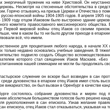
к энергичный труженик на ниве Христовой. Он неустанно
церковь. Несмотря на стесненные обстоятельства в сред
ии. Горячо отзываясь на призыв Церкви и Отечества о пом
русско-японской войны 1904-1905 годов. 8 апреля 1905 го
В 1909 году отцом Иаковом было выстроено здание церко
ного комитета православного миссионерского общества. 
ду Первой мировой войны отец Иаков со своими прихож
ьше, чем в каком бы то ни было другом приходе в епархии,
вовали всё, что имели.
ественное для процветания любого народа, в начале XX 
иях только недавно основались учебные заведения. В тяж
тоятельство подвигло создать Общество вспомоществован
вателем которого стал священник Иаков Маскаев. «Без
спитанников нашей семинарии не могли бы продолжать свое
пастырское служение он вскоре был возведен в сан прот
 среди духовенства в епархии отец Иаков имел столь высо
е викариатство, он был вызван в Оренбург в качестве кан
урге состоялось собрание духовенства и мирян под п
рании абсолютным большинством голосов было решено канд
для рукоположения в сан епископа. Узнав желание правя
сан епископа, отец Иаков стал отказываться, указывая на то