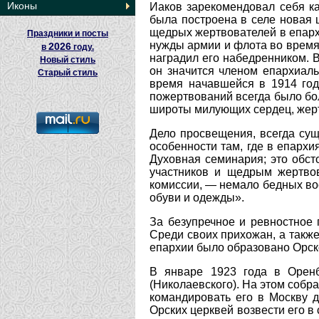
Иконы
Иаков зарекомендовал себя ка
была построена в селе новая 
щедрых жертвователей в епарх
Праздники и посты
нужды армии и флота во время 
2026
в
году.
наградил его набедренником. 
Новый стиль
он значится членом епархиаль
Старый стиль
время начавшейся в 1914 го
пожертвований всегда было бол
широты милующих сердец, жерт
Дело просвещения, всегда сущ
особенности там, где в епарх
Духовная семинария; это обс
участников и щедрым жертво
комиссии, — немало бедных во
обуви и одежды».
За безупречное и ревностное 
Среди своих прихожан, а также
епархии было образовано Орско
В январе 1923 года в Оренб
(Николаевского). На этом соб
командировать его в Москву 
Орских церквей возвести его в 