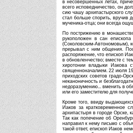
в несовершенных летах, приче
всего исповедничество, он до
сию чашу архипастырского служ
стал больше спорить, вручив 
мученика-отца; они всегда ощ
По пострижению в монашество 
рукоположен в сан епископа
(Соколовским-Автономовым), к
прерывал с ним общения. Пос
распоряжение, что епископ Иак
в обновленчество; вместе с те
хиротонии владыки Иакова с
священноначалием. 22 июля 19
приходских советов градо-Ор
неканоничность и безблагода
недоразумению... вменить в об
или его заместителю для получ
Кроме того, ввиду выдающихся
Иаков за кратковременное с
архипастыря в городе Орске, к
Так как попечение об Оренбу
направил к нему письмо с объя
такой ответ, епископ Иаков не