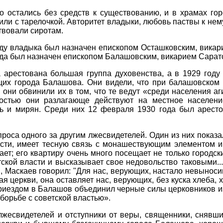
о остались без средств к существованию, и в храмах го
дили с тарелочкой. Авторитет владыки, любовь паствы к нем
ртвовали сиротам.
оду владыка был назначен епископом Осташковским, вика
ода был назначен епископом Балашовским, викарием Сарат
 арестована большая группа духовенства, а в 1929 году
их города Балашова. Они видели, что при балашовском
они обвинили их в том, что те ведут «среди населения аг
ьностью они разлагающе действуют на местное населен
ь и мирян. Среди них 12 февраля 1930 года был аресто
роса одного за другим лжесвидетелей. Один из них показ
асти, имеет тесную связь с монашествующим элементом и
ает; его квартиру очень много посещает не только городск
ской власти и высказывает свое недовольство таковыми...
, Маскаев говорил: "Для нас, верующих, настало невыноси
я церкви, она оставляет нас, верующих, без куска хлеба,
 приездом в Балашов объединил черные силы церковников и
борьбе с советской властью».
лжесвидетелей и отступники от веры, священники, снявши