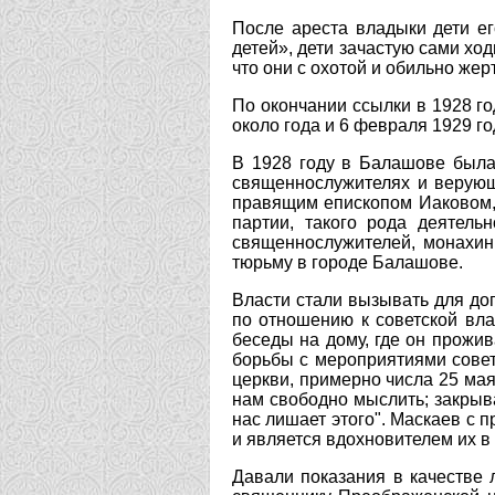
После ареста владыки дети ег
детей», дети зачастую сами хо
что они с охотой и обильно же
По окончании ссылки в 1928 г
около года и 6 февраля 1929 г
В 1928 году в Балашове была
священнослужителях и верующ
правящим епископом Иаковом, 
партии, такого рода деятел
священнослужителей, монахин
тюрьму в городе Балашове.
Власти стали вызывать для доп
по отношению к советской вл
беседы на дому, где он прожив
борьбы с мероприятиями совет
церкви, примерно числа 25 мая
нам свободно мыслить; закрыва
нас лишает этого". Маскаев с
и является вдохновителем их в 
Давали показания в качестве 