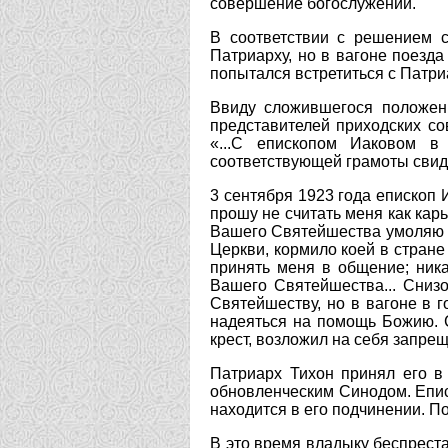
совершение богослужений.
В соответствии с решением 
Патриарху, но в вагоне поезд
попытался встретиться с Патри
Ввиду сложившегося положени
представителей приходских с
«...С епископом Иаковом в 
соответствующей грамоты свид
3 сентября 1923 года епископ 
прошу не считать меня как кар
Вашего Святейшества умоляю п
Церкви, кормило коей в стран
принять меня в общение; ник
Вашего Святейшества... Сниз
Святейшеству, но в вагоне в 
надеяться на помощь Божию. 
крест, возложил на себя запрещ
Патриарх Тихон принял его в
обновленческим Синодом. Епис
находится в его подчинении. П
В это время владыку беспреста