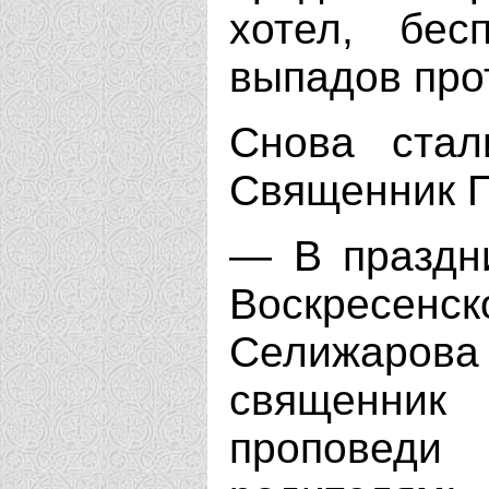
хотел, бес
выпадов про
Снова стал
Священник П
— В праздни
Воскресе
Селижаров
священник
проповеди