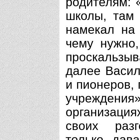
родителям: 
школы, там 
намекал на 
чему нужно,
проскальз
далее Васил
и пионеров, 
учреждения»
организаци
своих раз
только дав