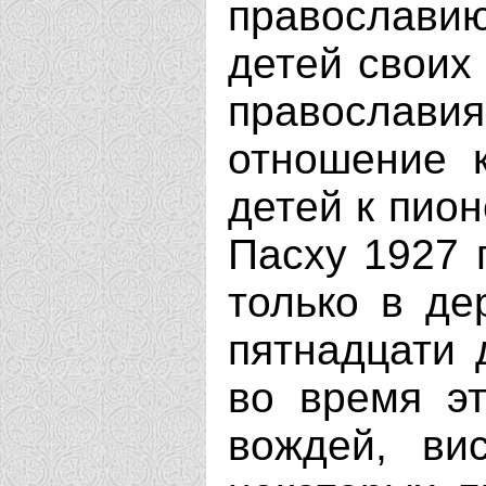
православи
детей своих
православ
отношение 
детей к пион
Пасху 1927 
только в де
пятнадцати 
во время эт
вождей, ви