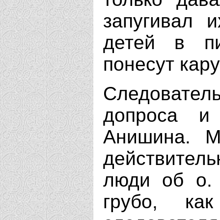
запугивал 
детей в п
понесут кару
Следовател
допроса и
Анишина. М
действител
люди об о. 
грубо, ка