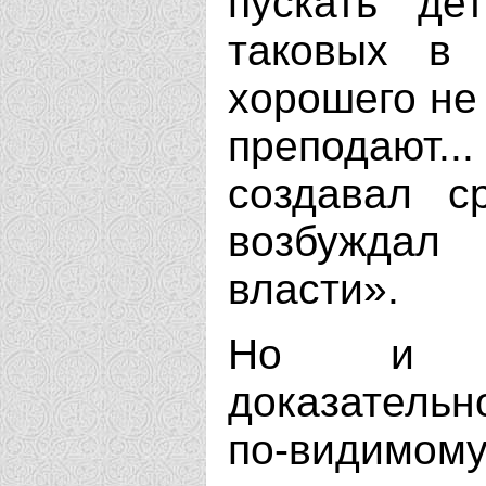
пускать де
таковых в 
хорошего не
преподают
создавал с
возбуждал
власти».
Но и са
доказательн
по-видимому