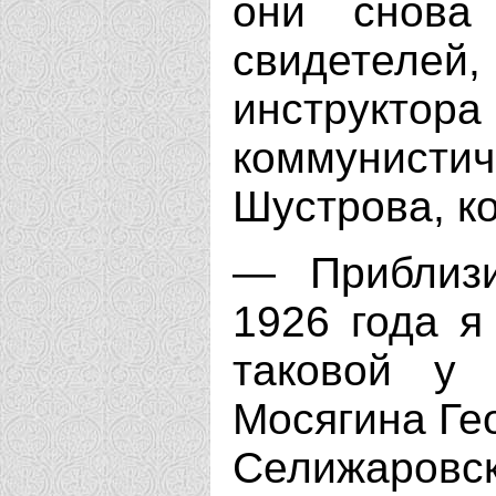
они снова
свидетеле
инструктора
коммунист
Шустрова, к
— Приблизи
1926 года я
таковой у 
Мосягина Ге
Селижаров