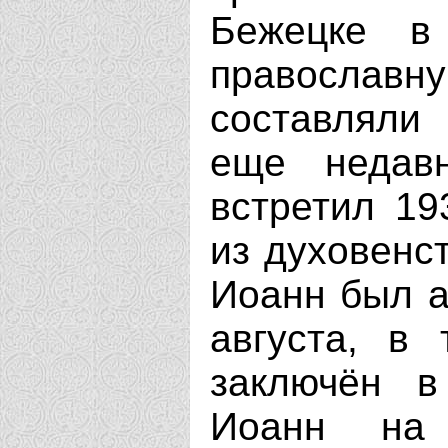
Бежецке в 
правосла
составляли
еще недав
встретил 19
из духовенс
Иоанн был а
августа, в
заключён в
Иоанн на