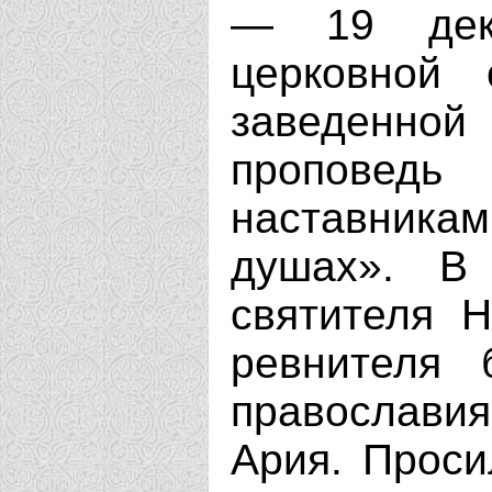
— 19 дек
церковной
заведенно
проповедь
наставника
душах». В
святителя Н
ревнителя 
православи
Ария. Прос