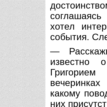
достоинст
соглашаясь
хотел инте
события. Сл
— Расскаж
известно 
Григорием
вечеринках
какому пово
них присутст