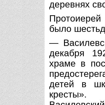
деревнях св
Протоиерей
было шестьде
— Василевс
декабря 19
храме в пос
предостерег
детей в шк
кресты».
Василевски