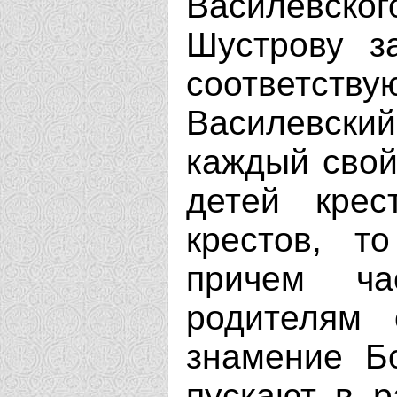
Василевско
Шустрову з
соответ
Василевски
каждый свой
детей кре
крестов, т
причем ча
родителям 
знамение Б
пускают в р