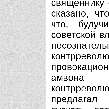
священнику 
сказано, чт
что, будуч
советской в
несознате
контрр
провокацио
амвон
контррево
предлагал