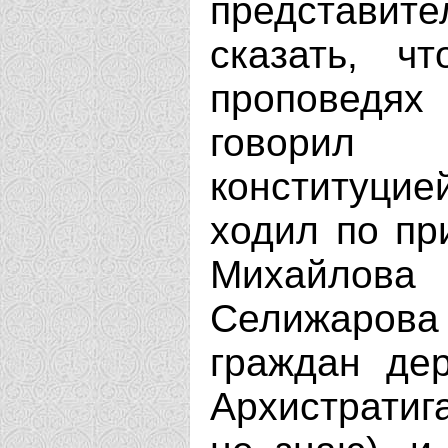
представите
сказать, ч
проповедях
говорил
конституцие
ходил по пр
Михайлов
Селижарова 
граждан де
Архистратиг