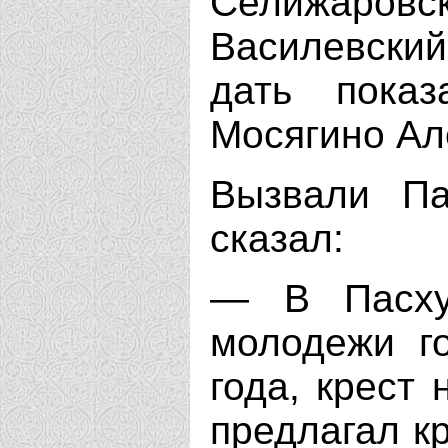
Селижар
Василевски
дать показ
Мосягино Ал
Вызвали Па
сказал:
— В Пасху
молодежи г
года, крест
предлагал кр