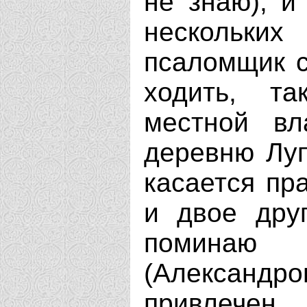
не знаю), и
нескольки
псаломщик с
ходить, т
местной вл
деревню Луп
касается пра
и двое дру
поминаю 
(Александ
привлеч