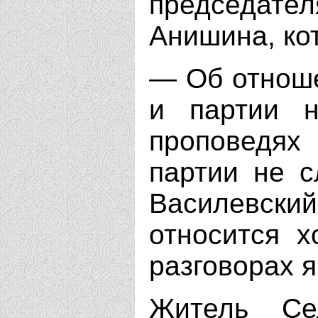
председател
Анишина, ко
— Об отноше
и партии 
проповедях 
партии не 
Василевск
относится х
разговорах я
Житель Се