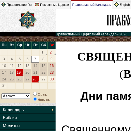
Православие.Ru
Поместные Церкви
Православный Календарь
English
Православный Церковный календарь 2026
Пн
Вт
Ср
Чт
Пт
Сб
Вс
СВЯЩЕН
1
2
3
4
5
6
7
8
9
10
11
12
13
14
15
16
(
17
18
19
20
21
22
23
24
25
26
27
28
29
30
31
Дни пам
Ст. ст.
Нов. ст.
Календарь
Библия
Молитвы
Священному