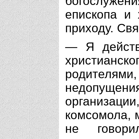
богослужени
епископа и
приходу. Св
— Я действ
христианско
родителя
недопущени
организаци
комсомола, м
не говор