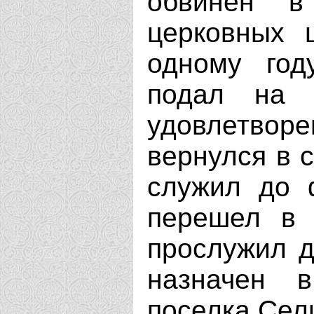
обвинен в
церковных 
одному год
подал на 
удовлетвор
вернулся в с
служил до 
перешел в 
прослужил д
назначен в
поселка Сел