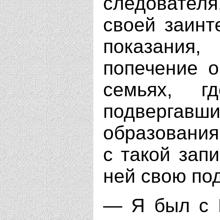
следователя,
своей заинт
показани
попечение о
семьях, г
подвергавш
образования
с такой зап
ней свою по
— Я был с 