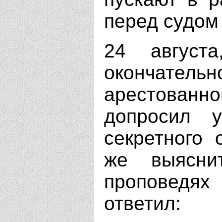
перед судом
24 август
окончател
арестован
допросил у
секретного 
же выясни
проповедях
ответил: