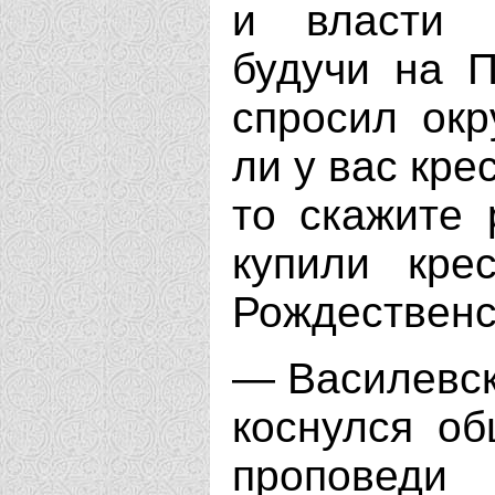
и власти 
будучи на П
спросил окр
ли у вас кре
то скажите 
купили кре
Рождественс
— Василевск
коснулся об
проповед