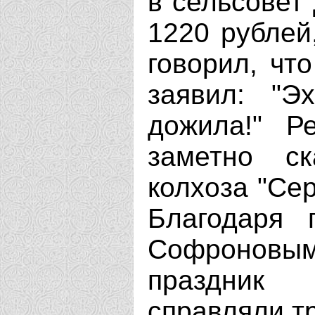
в сельсовет
1220 рублей
говорил, что
заявил: "Э
дожила!" Р
заметно ск
колхоза "Сер
Благодаря 
Софроновы
праздник 
справляли тр