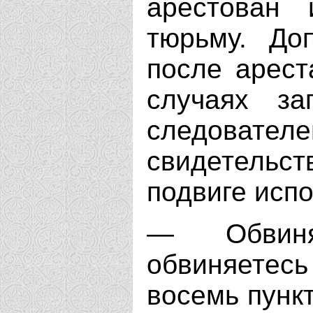
арестован
тюрьму. До
после арест
случаях за
следовате
свидетельст
подвиге исп
— Обвин
обвиняете
восемь пункт