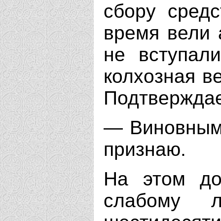
сбору средс
время вели 
не вступали
колхозная в
Подтверждае
— Виновным 
признаю.
На этом д
слабому л