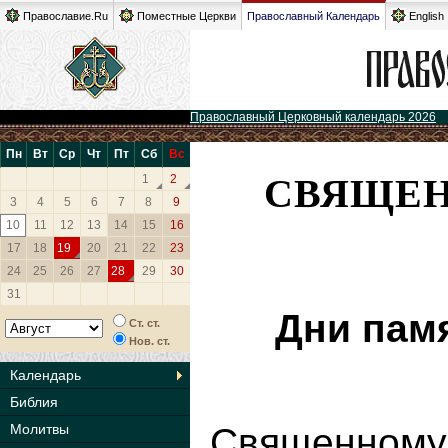
Православие.Ru
Поместные Церкви
Православный Календарь
English
Православный Церковный календарь 2026
Пн
Вт
Ср
Чт
Пт
Сб
Вс
СВЯЩЕН
1
2
3
4
5
6
7
8
9
10
11
12
13
14
15
16
17
18
19
20
21
22
23
24
25
26
27
28
29
30
31
Дни пам
Ст. ст.
Нов. ст.
Календарь
Библия
Молитвы
Священном