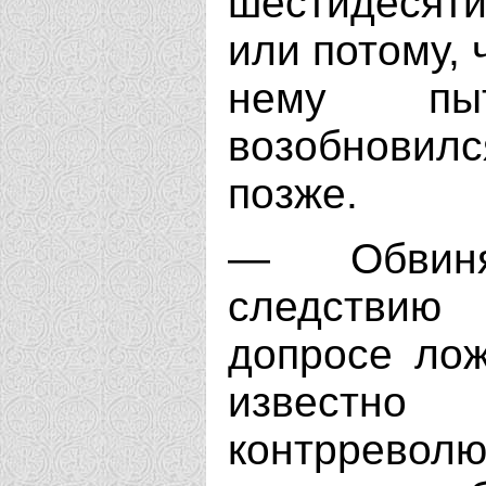
шестидесят
или потому, 
нему пы
возобновил
позже.
— Обвин
следствию
допросе лож
известно
контрревол