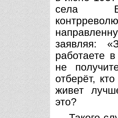
села Во
контррев
направлен
заявляя: «
работаете в
не получит
отберёт, кто
живет лучш
это?
— Такого сл