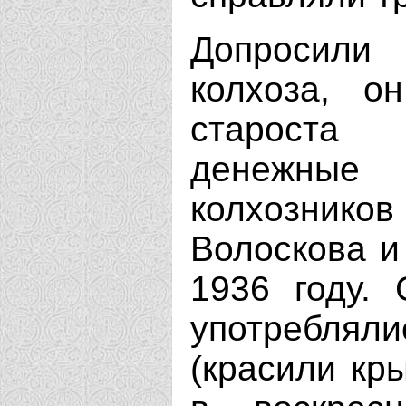
Допросили 
колхоза, о
староста 
денежные
колхознико
Волоскова и
1936 году.
употребля
(красили кр