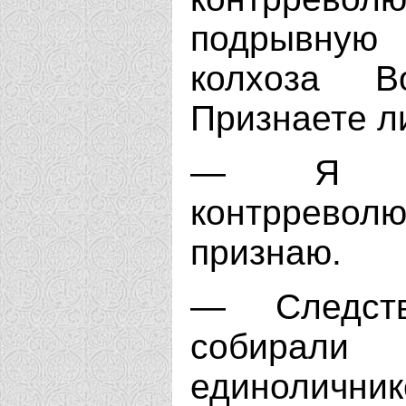
подрывную
колхоза Во
Признаете л
— Я се
контрревол
признаю.
— Следст
собирал
единолични