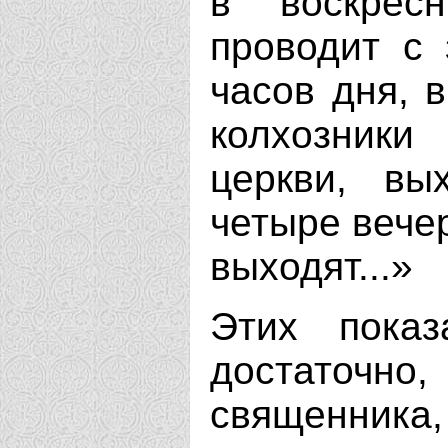
в воскрес
проводит с 
часов дня, в
колхозник
церкви, вы
четыре вечер
выходят...»
Этих пока
достаточ
священника