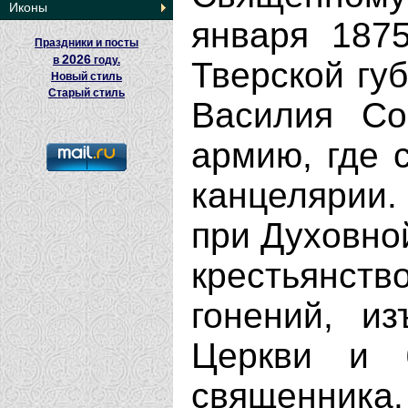
Иконы
января 187
Праздники и посты
2026
в
году.
Тверской гу
Новый стиль
Старый стиль
Василия Со
армию, где 
канцелярии
при Духовно
крестьянств
гонений, и
Церкви и 
священника. 