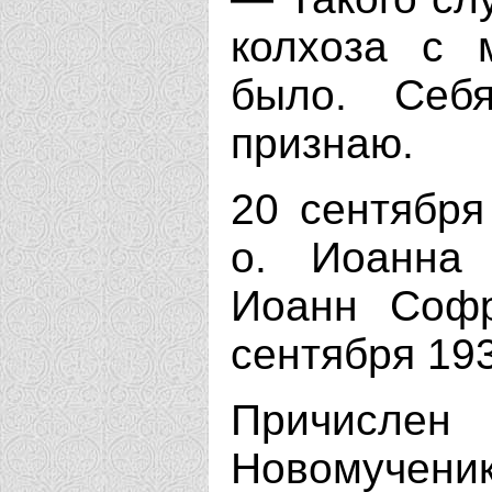
колхоза с 
было. Себ
признаю.
20 сентября
о. Иоанна 
Иоанн Софр
сентября 193
Причисл
Новомуче