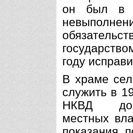
он был в 
невыполн
обязательс
государство
году исправи
В храме сел
служить в 19
НКВД доп
местных вла
показания, 