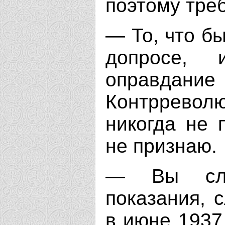
поэтому треб
— То, что б
допросе, 
оправдан
Контррево
никогда не 
не признаю.
— Вы сле
показания, 
в июне 1937