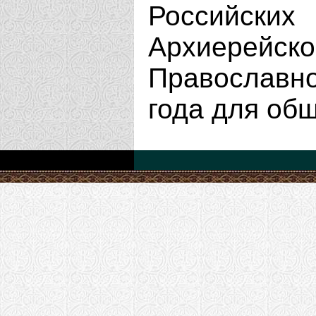
Российс
Архиерей
Православн
года для об