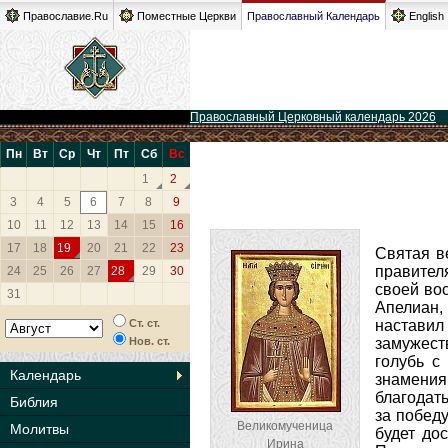
Православие.Ru
Поместные Церкви
Православный Календарь
English
Православный Церковный календарь 2026
Пн
Вт
Ср
Чт
Пт
Сб
Вс
1
2
3
4
5
6
7
8
9
10
11
12
13
14
15
16
17
18
19
20
21
22
23
Святая в
правител
24
25
26
27
28
29
30
своей во
31
Апелиан,
Ст. ст.
наставил
Нов. ст.
замужеств
голубь с
Календарь
знамения
благодат
Библия
за победу
Великомученица
Молитвы
будет до
Ирина