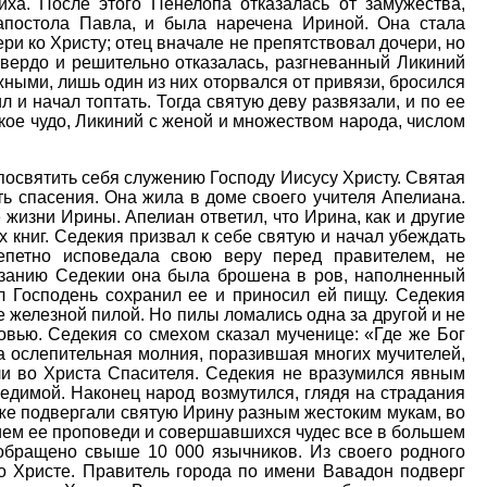
ха. После этого Пенелопа отказалась от замужества,
апостола Павла, и была наречена Ириной. Она стала
ри ко Христу; отец вначале не препятствовал дочери, но
твердо и решительно отказалась, разгневанный Ликиний
жными, лишь один из них оторвался от привязи, бросился
л и начал топтать. Тогда святую деву развязали, и по ее
кое чудо, Ликиний с женой и множеством народа, числом
посвятить себя служению Господу Иисусу Христу. Святая
ь спасения. Она жила в доме своего учителя Апелиана.
 жизни Ирины. Апелиан ответил, что Ирина, как и другие
 книг. Седекия призвал к себе святую и начал убеждать
епетно исповедала свою веру перед правителем, не
казанию Седекии она была брошена в ров, наполненный
л Господень сохранил ее и приносил ей пищу. Седекия
 железной пилой. Но пилы ломались одна за другой и не
овью. Седекия со смехом сказал мученице: «Где же Бог
ла ослепительная молния, поразившая многих мучителей,
ли во Христа Спасителя. Седекия не вразумился явным
едимой. Наконец народ возмутился, глядя на страдания
же подвергали святую Ирину разным жестоким мукам, во
ием ее проповеди и совершавшихся чудес все в большем
обращено свыше 10 000 язычников. Из своего родного
о Христе. Правитель города по имени Вавадон подверг