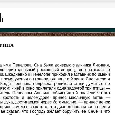
РИНА
ла имя Пенелопа. Она была дочерью язычника Ликиния,
 дочери отдельный роскошный дворец, где она жила со
ми. Ежедневно к Пенелопе приходил наставник по имени
 время учения он говорил девице о Христе Спасителе и
Когда Пенелопа подросла, родители стали думать о ее
азом: к ней в окно прилетали одна задругой три птицы —
читель Пенелопы Апелиан объяснил ей значение этого
, кротость и целомудрие, принес масличную ветвь —
 духа, достигаемой через богомыслие, — принес венок
принес змею в знак того, что диавол ополчится на нее и
ан сказал, что Господь желает обручить ее Себе и что