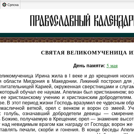
Српска
СВЯТАЯ ВЕЛИКОМУЧЕНИЦА И
5 мая
День памяти:
еликомученица Ирина жила в I веке и до крещения носи
я области Мигдония в Македонии. Ликиний построил для
спитательницей Карией, окруженная сверстницами и слуга
 который обучал ее наукам. Апелиан был христианином; во
 ее христианскому учению и христианским добродетелям. 
е. В этот период жизни Господь вразумил ее чудесным обр
 масличной веткой, орел с венком и ворон со змеей. У
: голубь, означавший добродетели девицы — смирение
ь Божию, получаемую в Крещении; орел — знамение высоты
 над невидимым врагом как награду от Господа; ворон же 
ставлять печали, скорби и гонения. В конце беседы Апели