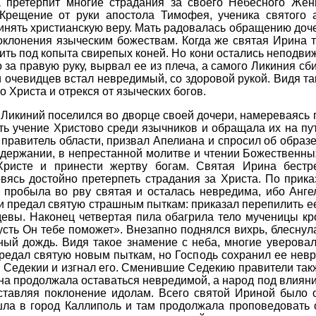
 претерпит многие страдания за своего Небесного Жени
Крещение от руки апостола Тимофея, ученика святого 
инять христианскую веру. Мать радовалась обращению доче
поклонения языческим божествам. Когда же святая Ирина 
сить под копыта свирепых коней. Но кони остались неподви
 за правую руку, вырвал ее из плеча, а самого Ликиния сби
 очевидцев встал невредимый, со здоровой рукой. Видя та
о Христа и отрекся от языческих богов.
Ликиний поселился во дворце своей дочери, намереваясь 
ь учение Христово среди язычников и обращала их на пут
 правитель области, призвал Апелиана и спросил об образе
здержании, в непрестанной молитве и чтении Божественных
Христе и принести жертву богам. Святая Ирина бестр
овясь достойно претерпеть страдания за Христа. По при
 пробыла во рву святая и осталась невредима, ибо Анге
и предал святую страшным пыткам: приказал перепилить ее
девы. Наконец четвертая пила обагрила тело мученицы кр
пусть Он тебе поможет». Внезапно поднялся вихрь, блесну
ный дождь. Видя такое знамение с неба, многие уверова
едал святую новым пыткам, но Господь сохранил ее невр
в Седекии и изгнал его. Сменившие Седекию правители так
на продолжала оставаться невредимой, а народ под влиян
оставляя поклонение идолам. Всего святой Ириной было 
шла в город Каллиполь и там продолжала проповедовать 