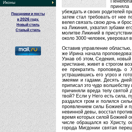
Пенелопа
Иконы
приняла 
убеждать и своих родителей пр
Праздники и посты
затем стал требовать от нее 
2026
в
году.
велел связать свою дочь и бро
Новый стиль
на Ликиния, ухватил зубами его
Старый стиль
молитве Ликиний в присутствии
около 3000 человек, уверовал в
Оставив управление областью, 
же Ирина начала проповедоват
Узнав об этом, Седекия, новый
христиане, живет в строгом во
ее прекратить проповедь о 
устрашившись его угроз и гот
змеями и гадами. Десять дней
приписал это чудо волшебству 
причиняли вреда телу святой 
твой? Если у Него есть сила, 
раздался гром и полился силь
проявлением силы Божией и пр
невинной девы, восстал проти
время которых силой Божией о
числе обращался ко Христу, 
города Мигдонии святая пере